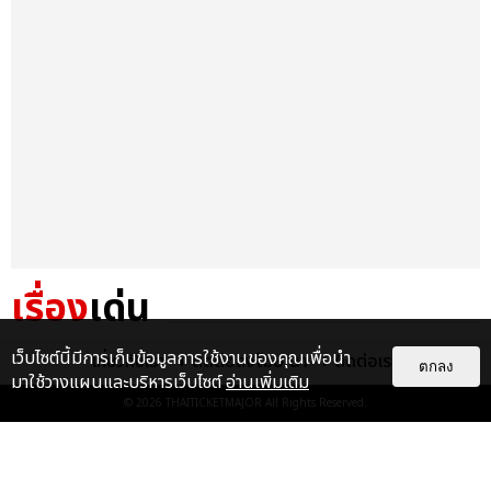
เรื่อง
เด่น
&QUOT;ถ้าไม่มีทุกคนก็คงไม่มี
เว็บไซต์นี้มีการเก็บข้อมูลการใช้งานของคุณเพื่อนำ
เกี่ยวกับเรา
ติดต่อลงโฆษณา
ติดต่อเรา
ตกลง
เพิร์ธ-แซนต้า&QUOT; ประมวล
มาใช้วางแผนและบริหารเว็บไซต์
อ่านเพิ่มเติม
ภาพ เพิร์ธ-แซนต้า เปลี่ยน
© 2026
THAITICKETMAJOR
All Rights Reserved.
ฮอลล์ให...
EXCLUSIVE
: 34