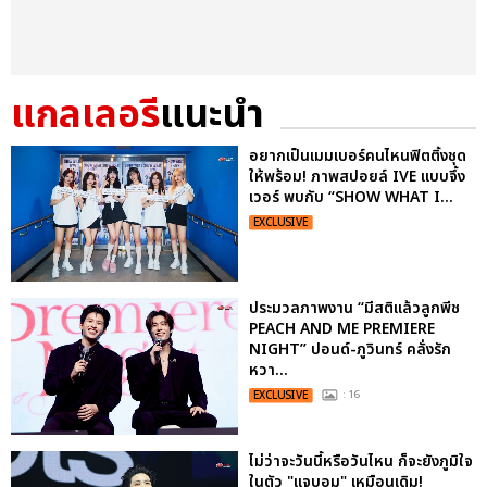
แกลเลอรี
แนะนำ
อยากเป็นเมมเบอร์คนไหนฟิตติ้งชุด
ให้พร้อม! ภาพสปอยล์ IVE แบบจึ้ง
เวอร์ พบกับ “SHOW WHAT I...
EXCLUSIVE
ประมวลภาพงาน “มีสติแล้วลูกพีช
PEACH AND ME PREMIERE
NIGHT” ปอนด์-ภูวินทร์ คลั่งรัก
หวา...
EXCLUSIVE
: 16
ไม่ว่าจะวันนี้หรือวันไหน ก็จะยังภูมิใจ
ในตัว "แจบอม" เหมือนเดิม!