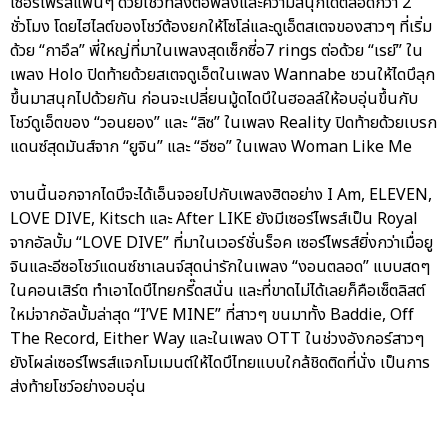
เซอร์ไพรส์แฟนๆ ด้วยโชว์ที่ส่งต่อพลังและความสนุกได้ตลอดกว่า 2
ชั่วโมง โดยไฮไลต์ของโชว์ต้องยกให้โซโล่และดูเอ็ตสเตจของสาวๆ ที่เริ่ม
ด้วย “กาอึล” พี่ใหญ่ที่มาในเพลงสุดเซ็กซี่อ7 rings ต่อด้วย “เรย์” ใน
เพลง Holo ปิดท้ายด้วยสเตจดูเอ็ตในเพลง Wannabe ชวนให้ไดบึลุก
ขึ้นมาสนุกไปด้วยกัน ก่อนจะเปลี่ยนมู้ดไดบึในฮอลล์ให้อบอุ่นขึ้นกับ
โชว์ดูเอ็ตของ “วอนยอง” และ “ลิซ” ในเพลง Reality ปิดท้ายด้วยเบรก
แดนซ์สุดมันส์จาก “ยูจิน” และ “อีซอ” ในเพลง Woman Like Me
งานนี้นอกจากไดบึจะได้เอ็นจอยไปกับเพลงฮิตอย่าง I Am, ELEVEN,
LOVE DIVE, Kitsch และ After LIKE ยังมีเซอร์ไพรส์เป็น Royal
จากอัลบั้ม “LOVE DIVE” ที่มาในเวอร์ชั่นร็อค เซอร์ไพรส์ยิ่งกว่าเมื่อยู
จินและอีซอโชว์แดนซ์ชาเลนจ์สุดน่ารักในเพลง “งอนตลอด” แบบสดๆ
ในคอนเสิร์ต ทำเอาไดบึไทยกรี๊ดสนั่น และที่ขาดไม่ได้เลยก็คือเซ็ตลิสต์
ใหม่จากอัลบั้มล่าสุด “I’VE MINE” ที่สาวๆ ขนมาทั้ง Baddie, Off
The Record, Either Way และในเพลง OTT ในช่วงอังกอร์สาวๆ
ยังโผล่เซอร์ไพรส์แจกโมเมนต์ให้ไดบึไทยแบบใกล้ชิดติดที่นั่ง เป็นการ
ส่งท้ายโชว์อย่างอบอุ่น