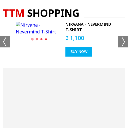
TTM
SHOPPING
 -
NIRVANA - NEVERMIND
T-SHIRT
฿
1,100
BUY NOW