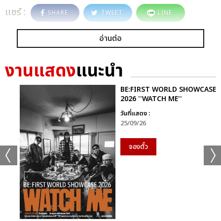
แชร์ :
SHARE
TWEET
LINE
อ่านต่อ
งานแสดง
แนะนำ
BE:FIRST WORLD SHOWCASE
2026 ''WATCH ME''
วันที่แสดง :
25/09/26
จองตั๋ว