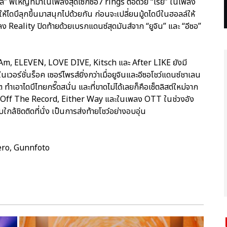
ึล” พี่ใหญ่ที่มาในเพลงสุดเซ็กซี่อ7 rings ต่อด้วย “เรย์” ในเพลง
ดบึลุกขึ้นมาสนุกไปด้วยกัน ก่อนจะเปลี่ยนมู้ดไดบึในฮอลล์ให้
ลง Reality ปิดท้ายด้วยเบรกแดนซ์สุดมันส์จาก “ยูจิน” และ “อีซอ”
I Am, ELEVEN, LOVE DIVE, Kitsch และ After LIKE ยังมี
เวอร์ชั่นร็อค เซอร์ไพรส์ยิ่งกว่าเมื่อยูจินและอีซอโชว์แดนซ์ชาเลน
เอาไดบึไทยกรี๊ดสนั่น และที่ขาดไม่ได้เลยก็คือเซ็ตลิสต์ใหม่จาก
die, Off The Record, Either Way และในเพลง OTT ในช่วงอัง
ล้ชิดติดที่นั่ง เป็นการส่งท้ายโชว์อย่างอบอุ่น
ero, Gunnfoto