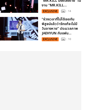
“MR.KILL มังงะสั่งตาย” ใน
งาน “MR.KILL...
EXCLUSIVE
: 14
“ช่วงเวลาที่ไม่ได้เจอกัน
พิสูจน์แล้วว่ารักแท้จะไม่มี
วันจางหาย” ประมวลภาพ
JAEHYUN กับแฟน...
EXCLUSIVE
: 10