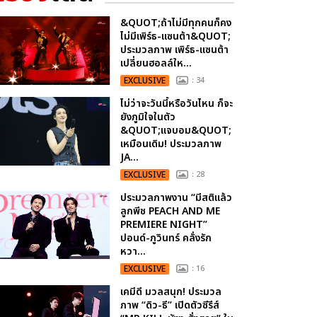
&QUOT;ถ้าไม่มีทุกคนก็คง
ไม่มีเพิร์ธ-แซนต้า&QUOT;
ประมวลภาพ เพิร์ธ-แซนต้า
เปลี่ยนฮอลล์ให...
EXCLUSIVE
: 34
ไม่ว่าจะวันนี้หรือวันไหน ก็จะ
ยังภูมิใจในตัว
&QUOT;แจบอม&QUOT;
เหมือนเดิม! ประมวลภาพ
JA...
EXCLUSIVE
: 28
ประมวลภาพงาน “มีสติแล้ว
ลูกพีช PEACH AND ME
PREMIERE NIGHT”
ปอนด์-ภูวินทร์ คลั่งรัก
หวา...
EXCLUSIVE
: 16
เคมีดี มวลสนุก! ประมวล
ภาพ “ดิว-ธี” เปิดตัวซีรีส์