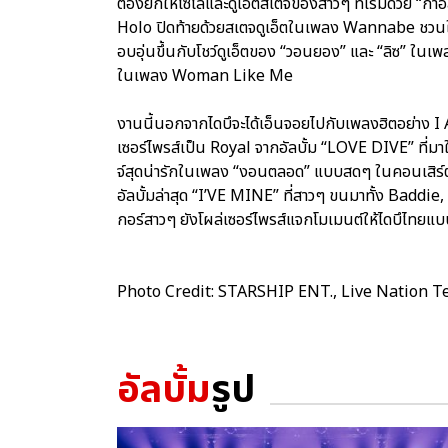
ต้องยกให้โซโล่และดูเอ็ตสเตจของสาวๆ ที่เริ่มด้วย “กาอ
Holo ปิดท้ายด้วยสเตจดูเอ็ตในเพลง Wannabe ชวนให้ไ
อบอุ่นขึ้นกับโชว์ดูเอ็ตของ “วอนยอง” และ “ลิซ” ในเพ
ในเพลง Woman Like Me
งานนี้นอกจากไดบึจะได้เอ็นจอยไปกับเพลงฮิตอย่าง 
เซอร์ไพรส์เป็น Royal จากอัลบั้ม “LOVE DIVE” ที่มาใน
จ์สุดน่ารักในเพลง “งอนตลอด” แบบสดๆ ในคอนเสิร์ต ทำ
อัลบั้มล่าสุด “I’VE MINE” ที่สาวๆ ขนมาทั้ง Bad
กอร์สาวๆ ยังโผล่เซอร์ไพรส์แจกโมเมนต์ให้ไดบึไทยแบบใก
Photo Credit: STARSHIP ENT., Live Nation T
อัลบั้ม
รูป