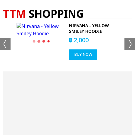
TTM
SHOPPING
UT
NIRVANA - YELLOW
SMILEY HOODIE
฿
2,000
BUY NOW