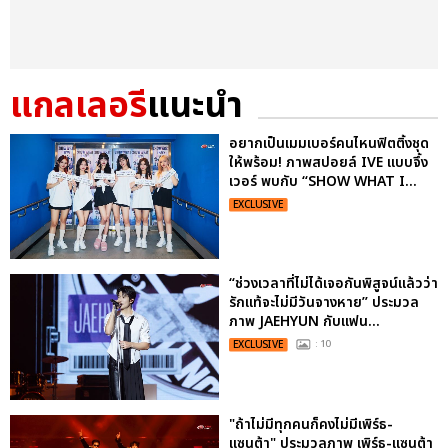
แกลเลอรี
แนะนำ
อยากเป็นเมมเบอร์คนไหนฟิตติ้งชุด
ให้พร้อม! ภาพสปอยล์ IVE แบบจึ้ง
เวอร์ พบกับ “SHOW WHAT I...
EXCLUSIVE
“ช่วงเวลาที่ไม่ได้เจอกันพิสูจน์แล้วว่า
รักแท้จะไม่มีวันจางหาย” ประมวล
ภาพ JAEHYUN กับแฟน...
EXCLUSIVE
: 10
"ถ้าไม่มีทุกคนก็คงไม่มีเพิร์ธ-
แซนต้า" ประมวลภาพ เพิร์ธ-แซนต้า