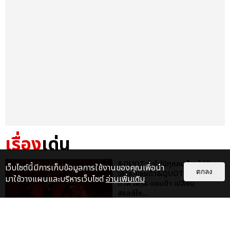
เรื่อง
เด่น
&QUOT;ถ้าไม่มีทุกคนก็คงไม่มี
เว็บไซต์นี้มีการเก็บข้อมูลการใช้งานของคุณเพื่อนำ
ตกลง
เพิร์ธ-แซนต้า&QUOT; ประมวล
มาใช้วางแผนและบริหารเว็บไซต์
อ่านเพิ่มเติม
ภาพ เพิร์ธ-แซนต้า เปลี่ยน
ฮอลล์ให...
EXCLUSIVE
: 34