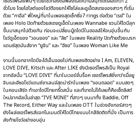
เซอร์ไพรส์แฟนๆ ด้วยโชว์ที่ส่งต่อพลังและความสนุกได้ตลอดกว่า 2
ชั่วโมง โดยไฮไลต์ของโชว์ต้องยกให้โซโล่และดูเอ็ตสเตจของสาวๆ ที่เริ่ม
ด้วย “กาอึล” พี่ใหญ่ที่มาในเพลงสุดเซ็กซี่อ7 rings ต่อด้วย “เรย์” ใน
เพลง Holo ปิดท้ายด้วยสเตจดูเอ็ตในเพลง Wannabe ชวนให้ไดบึลุก
ขึ้นมาสนุกไปด้วยกัน ก่อนจะเปลี่ยนมู้ดไดบึในฮอลล์ให้อบอุ่นขึ้นกับ
โชว์ดูเอ็ตของ “วอนยอง” และ “ลิซ” ในเพลง Reality ปิดท้ายด้วยเบรก
แดนซ์สุดมันส์จาก “ยูจิน” และ “อีซอ” ในเพลง Woman Like Me
งานนี้นอกจากไดบึจะได้เอ็นจอยไปกับเพลงฮิตอย่าง I Am, ELEVEN,
LOVE DIVE, Kitsch และ After LIKE ยังมีเซอร์ไพรส์เป็น Royal
จากอัลบั้ม “LOVE DIVE” ที่มาในเวอร์ชั่นร็อค เซอร์ไพรส์ยิ่งกว่าเมื่อยู
จินและอีซอโชว์แดนซ์ชาเลนจ์สุดน่ารักในเพลง “งอนตลอด” แบบสดๆ
ในคอนเสิร์ต ทำเอาไดบึไทยกรี๊ดสนั่น และที่ขาดไม่ได้เลยก็คือเซ็ตลิสต์
ใหม่จากอัลบั้มล่าสุด “I’VE MINE” ที่สาวๆ ขนมาทั้ง Baddie, Off
The Record, Either Way และในเพลง OTT ในช่วงอังกอร์สาวๆ
ยังโผล่เซอร์ไพรส์แจกโมเมนต์ให้ไดบึไทยแบบใกล้ชิดติดที่นั่ง เป็นการ
ส่งท้ายโชว์อย่างอบอุ่น