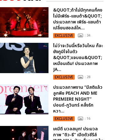
&QUOT;ถ้าไม่มีทุกคนก็คง
ไม่มีเพิร์ธ-แซนต้า&QUOT;
ประมวลภาพ เพิร์ธ-แซนต้า
เปลี่ยนฮอลล์ให...
EXCLUSIVE
: 34
ไม่ว่าจะวันนี้หรือวันไหน ก็จะ
ยังภูมิใจในตัว
&QUOT;แจบอม&QUOT;
เหมือนเดิม! ประมวลภาพ
JA...
EXCLUSIVE
: 28
ประมวลภาพงาน “มีสติแล้ว
ลูกพีช PEACH AND ME
PREMIERE NIGHT”
ปอนด์-ภูวินทร์ คลั่งรัก
หวา...
EXCLUSIVE
: 16
เคมีดี มวลสนุก! ประมวล
ภาพ “ดิว-ธี” เปิดตัวซีรีส์