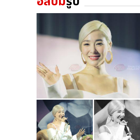
อัลบั้ม
รูป