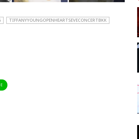
G
TIFFANYYOUNGOPENHEARTSEVECONCERTBKK
NE