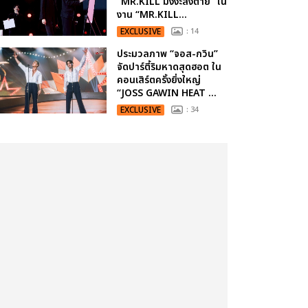
“MR.KILL มังงะสั่งตาย” ใน
งาน “MR.KILL...
EXCLUSIVE
: 14
ประมวลภาพ “จอส-กวิน”
จัดปาร์ตี้ริมหาดสุดฮอต ใน
คอนเสิร์ตครั้งยิ่งใหญ่
“JOSS GAWIN HEAT ...
EXCLUSIVE
: 34