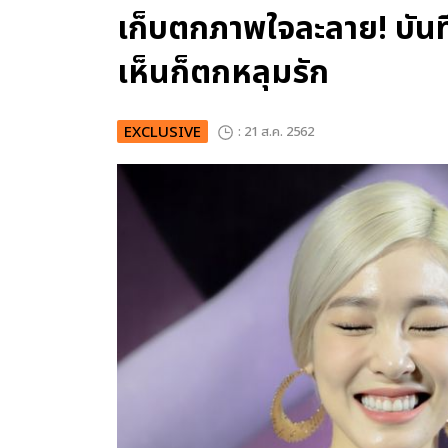
เก็บตกภาพใจละลาย! บันทึก
เห็นก็ตกหลุมรัก
EXCLUSIVE
: 21 ส.ค. 2562