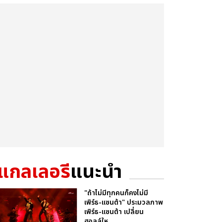
แกลเลอรี
แนะนำ
"ถ้าไม่มีทุกคนก็คงไม่มี
เพิร์ธ-แซนต้า" ประมวลภาพ
เพิร์ธ-แซนต้า เปลี่ยน
ฮอลล์ให...