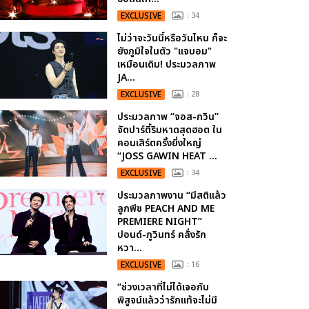
EXCLUSIVE
: 34
ไม่ว่าจะวันนี้หรือวันไหน ก็จะ
ยังภูมิใจในตัว "แจบอม"
เหมือนเดิม! ประมวลภาพ
JA...
EXCLUSIVE
: 28
ประมวลภาพ “จอส-กวิน”
จัดปาร์ตี้ริมหาดสุดฮอต ใน
คอนเสิร์ตครั้งยิ่งใหญ่
“JOSS GAWIN HEAT ...
EXCLUSIVE
: 34
ประมวลภาพงาน “มีสติแล้ว
ลูกพีช PEACH AND ME
PREMIERE NIGHT”
ปอนด์-ภูวินทร์ คลั่งรัก
หวา...
EXCLUSIVE
: 16
“ช่วงเวลาที่ไม่ได้เจอกัน
พิสูจน์แล้วว่ารักแท้จะไม่มี