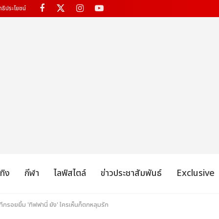
ทธิประโยชน์
เทิง
กีฬา
ไลฟ์สไตล์
ข่าวประชาสัมพันธ์
Exclusive
กรอยยิ้ม 'ทิฟฟานี่ ยัง' ใครเห็นก็ตกหลุมรัก