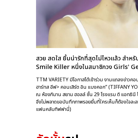
สวย สดใส ยิ้มน่ารักที่สุดไม่ไหวแล้ว สำหรั
Smile Killer หนึ่งในสมาชิกวง Girls' G
TTM VARIETY มีโอกาสได้เข้าร่วม งานแถลงข่าวคอนเสิ
ฮาร์ทส อีฟ> คอนเสิร์ต อิน แบงคอก” (TIFF
ณ ห้องภิมาน สยาม ฮอลล์ ชั้น 29 โรงแรม ดิ แอทธินี โฮเ
จึงไม่พลาดขอบันทึกภาพรอยยิ้มที่ใครเห็นก็ต้องใจละ
แฟนคลับทิฟฟานี่)