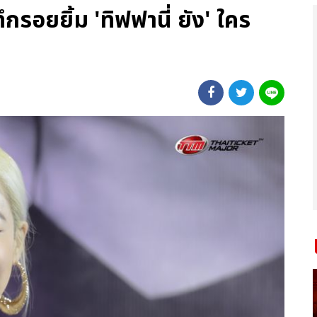
รอยยิ้ม 'ทิฟฟานี่ ยัง' ใคร