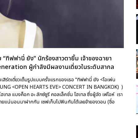
บ “ทิฟฟานี่ ยัง” นักร้องสาวตายิ้ม เจ้าของฉายา
eneration ผู้กำลังมีผลงานเดี่ยวในระดับสากล
ร์ตเดี่ยวเต็มรูปแบบครั้งแรกของเธอ “ทิฟฟานี่ ยัง <โอเพ่น
ANY YOUNG <OPEN HEARTS EVE> CONCERT IN BANGKOK) )
ทล แบงค็อก อะ ลักซ์ซูรี คอลเล็คชั่น โฮเทล ซึ่งผู้จัด เฟโอห์ เรา
ลายแน่นอนมาฝากกัน เซฟเก็บไปฟินกันได้เลยจ้ายองวอน (ชื่อ