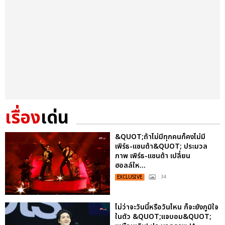
เรื่อง
เด่น
&QUOT;ถ้าไม่มีทุกคนก็คงไม่มี
เพิร์ธ-แซนต้า&QUOT; ประมวล
ภาพ เพิร์ธ-แซนต้า เปลี่ยน
ฮอลล์ให...
EXCLUSIVE
: 34
ไม่ว่าจะวันนี้หรือวันไหน ก็จะยังภูมิใจ
ในตัว &QUOT;แจบอม&QUOT;