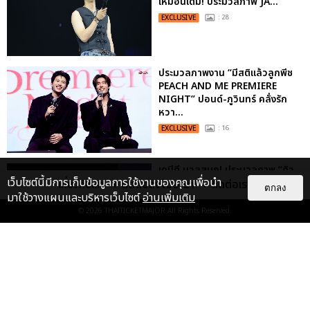
เหมือนเดิม! ประมวลภาพ JA...
EXCLUSIVE
: 28
ประมวลภาพงาน “มีสติแล้วลูกพีช
PEACH AND ME PREMIERE
NIGHT” ปอนด์-ภูวินทร์ คลั่งรัก
หวา...
EXCLUSIVE
: 16
เคมีดี มวลสนุก! ประมวลภาพ “ดิว-
เว็บไซต์นี้มีการเก็บข้อมูลการใช้งานของคุณเพื่อนำ
ธี” เปิดตัวซีรีส์ “MR.KILL มังงะสั่ง
เกี่ยวกับเรา
ติดต่อลงโฆษณา
ติดต่อเรา
ตกลง
ตาย” ในงาน “MR.KILL...
มาใช้วางแผนและบริหารเว็บไซต์
อ่านเพิ่มเติม
© 2026
THAITICKETMAJOR
All Rights Reserved.
EXCLUSIVE
: 14
“ช่วงเวลาที่ไม่ได้เจอกันพิสูจน์แล้วว่า
รักแท้จะไม่มีวันจางหาย” ประมวล
ภาพ JAEHYUN กับแฟน...
EXCLUSIVE
: 10