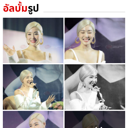
อัลบั้ม
รูป