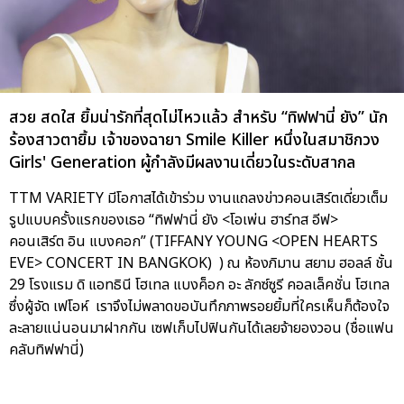
สวย สดใส ยิ้มน่ารักที่สุดไม่ไหวแล้ว สำหรับ “ทิฟฟานี่ ยัง” นัก
ร้องสาวตายิ้ม เจ้าของฉายา Smile Killer หนึ่งในสมาชิกวง
Girls' Generation ผู้กำลังมีผลงานเดี่ยวในระดับสากล
TTM VARIETY มีโอกาสได้เข้าร่วม งานแถลงข่าวคอนเสิร์ตเดี่ยวเต็ม
รูปแบบครั้งแรกของเธอ “ทิฟฟานี่ ยัง <โอเพ่น ฮาร์ทส อีฟ>
คอนเสิร์ต อิน แบงคอก” (TIFFANY YOUNG <OPEN HEARTS
EVE> CONCERT IN BANGKOK) ) ณ ห้องภิมาน สยาม ฮอลล์ ชั้น
29 โรงแรม ดิ แอทธินี โฮเทล แบงค็อก อะ ลักซ์ซูรี คอลเล็คชั่น โฮเทล
ซึ่งผู้จัด เฟโอห์ เราจึงไม่พลาดขอบันทึกภาพรอยยิ้มที่ใครเห็นก็ต้องใจ
ละลายแน่นอนมาฝากกัน เซฟเก็บไปฟินกันได้เลยจ้ายองวอน (ชื่อแฟน
คลับทิฟฟานี่)