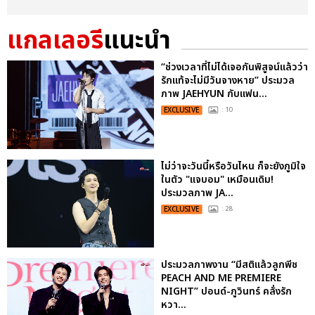
แกลเลอรี
แนะนำ
“ช่วงเวลาที่ไม่ได้เจอกันพิสูจน์แล้วว่า
รักแท้จะไม่มีวันจางหาย” ประมวล
ภาพ JAEHYUN กับแฟน...
EXCLUSIVE
: 10
ไม่ว่าจะวันนี้หรือวันไหน ก็จะยังภูมิใจ
ในตัว "แจบอม" เหมือนเดิม!
ประมวลภาพ JA...
EXCLUSIVE
: 28
ประมวลภาพงาน “มีสติแล้วลูกพีช
PEACH AND ME PREMIERE
NIGHT” ปอนด์-ภูวินทร์ คลั่งรัก
หวา...