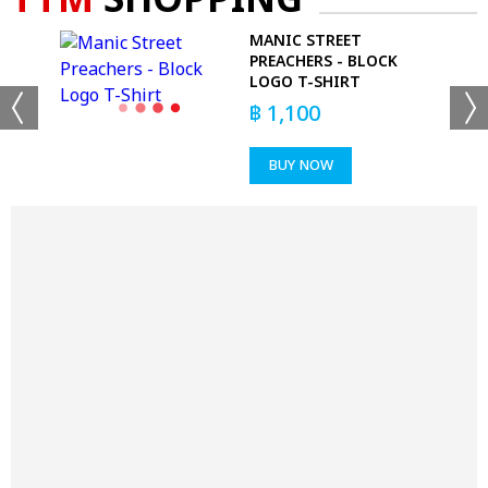
TTM
SHOPPING
GED
MANIC STREET
PREACHERS - BLOCK
LOGO T-SHIRT
฿
1,100
BUY NOW