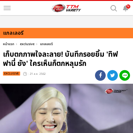
N
แกลเลอรี
หน้าแรก
exclusive
แกลเลอรี
เก็บตกภาพใจละลาย! บันทึกรอยยิ้ม 'ทิฟ
ฟานี่ ยัง' ใครเห็นก็ตกหลุมรัก
EXCLUSIVE
: 21 ส.ค. 2562