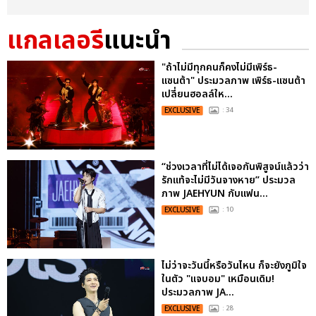
แกลเลอรี
แนะนำ
"ถ้าไม่มีทุกคนก็คงไม่มีเพิร์ธ-
แซนต้า" ประมวลภาพ เพิร์ธ-แซนต้า
เปลี่ยนฮอลล์ให...
EXCLUSIVE
: 34
“ช่วงเวลาที่ไม่ได้เจอกันพิสูจน์แล้วว่า
รักแท้จะไม่มีวันจางหาย” ประมวล
ภาพ JAEHYUN กับแฟน...
EXCLUSIVE
: 10
ไม่ว่าจะวันนี้หรือวันไหน ก็จะยังภูมิใจ
ในตัว "แจบอม" เหมือนเดิม!
ประมวลภาพ JA...
EXCLUSIVE
: 28