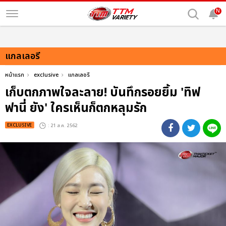
N
แกลเลอรี
หน้าแรก
exclusive
แกลเลอรี
เก็บตกภาพใจละลาย! บันทึกรอยยิ้ม 'ทิฟ
ฟานี่ ยัง' ใครเห็นก็ตกหลุมรัก
EXCLUSIVE
: 21 ส.ค. 2562