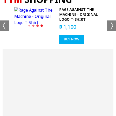
TTM
SHOPPING
RAGE AGAINST THE
N
MACHINE - ORIGINAL
LOGO T-SHIRT
฿
1,100
BUY NOW