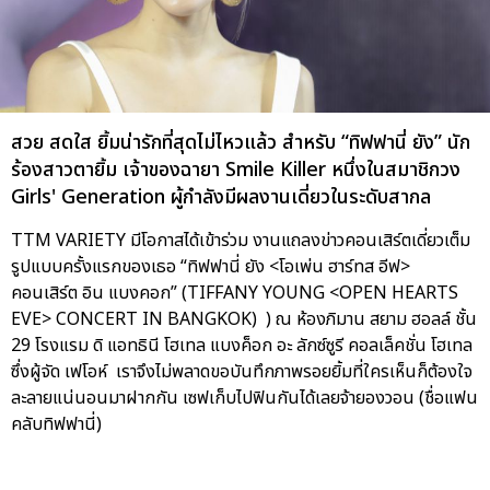
สวย สดใส ยิ้มน่ารักที่สุดไม่ไหวแล้ว สำหรับ “ทิฟฟานี่ ยัง” นัก
ร้องสาวตายิ้ม เจ้าของฉายา Smile Killer หนึ่งในสมาชิกวง
Girls' Generation ผู้กำลังมีผลงานเดี่ยวในระดับสากล
TTM VARIETY มีโอกาสได้เข้าร่วม งานแถลงข่าวคอนเสิร์ตเดี่ยวเต็ม
รูปแบบครั้งแรกของเธอ “ทิฟฟานี่ ยัง <โอเพ่น ฮาร์ทส อีฟ>
คอนเสิร์ต อิน แบงคอก” (TIFFANY YOUNG <OPEN HEARTS
EVE> CONCERT IN BANGKOK) ) ณ ห้องภิมาน สยาม ฮอลล์ ชั้น
29 โรงแรม ดิ แอทธินี โฮเทล แบงค็อก อะ ลักซ์ซูรี คอลเล็คชั่น โฮเทล
ซึ่งผู้จัด เฟโอห์ เราจึงไม่พลาดขอบันทึกภาพรอยยิ้มที่ใครเห็นก็ต้องใจ
ละลายแน่นอนมาฝากกัน เซฟเก็บไปฟินกันได้เลยจ้ายองวอน (ชื่อแฟน
คลับทิฟฟานี่)