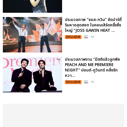
ประมวลภาพ “จอส-กวิน” จัดปาร์ตี้
ริมหาดสุดฮอต ในคอนเสิร์ตครั้งยิ่ง
ใหญ่ “JOSS GAWIN HEAT ...
EXCLUSIVE
: 34
ประมวลภาพงาน “มีสติแล้วลูกพีช
PEACH AND ME PREMIERE
NIGHT” ปอนด์-ภูวินทร์ คลั่งรัก
หวา...
EXCLUSIVE
: 16