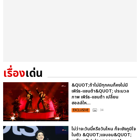
เรื่อง
เด่น
&QUOT;ถ้าไม่มีทุกคนก็คงไม่มี
เพิร์ธ-แซนต้า&QUOT; ประมวล
ภาพ เพิร์ธ-แซนต้า เปลี่ยน
ฮอลล์ให...
EXCLUSIVE
: 34
ไม่ว่าจะวันนี้หรือวันไหน ก็จะยังภูมิใจ
ในตัว &QUOT;แจบอม&QUOT;