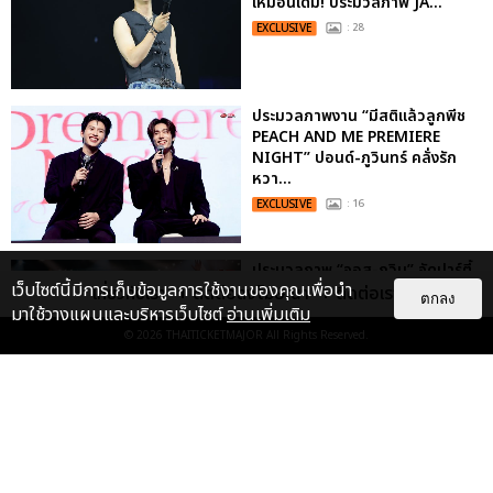
เหมือนเดิม! ประมวลภาพ JA...
EXCLUSIVE
: 28
ประมวลภาพงาน “มีสติแล้วลูกพีช
PEACH AND ME PREMIERE
NIGHT” ปอนด์-ภูวินทร์ คลั่งรัก
หวา...
EXCLUSIVE
: 16
ประมวลภาพ “จอส-กวิน” จัดปาร์ตี้
เว็บไซต์นี้มีการเก็บข้อมูลการใช้งานของคุณเพื่อนำ
ริมหาดสุดฮอต ในคอนเสิร์ตครั้งยิ่ง
เกี่ยวกับเรา
ติดต่อลงโฆษณา
ติดต่อเรา
ตกลง
ใหญ่ “JOSS GAWIN HEAT ...
มาใช้วางแผนและบริหารเว็บไซต์
อ่านเพิ่มเติม
© 2026
THAITICKETMAJOR
All Rights Reserved.
EXCLUSIVE
: 34
“ช่วงเวลาที่ไม่ได้เจอกันพิสูจน์แล้วว่า
รักแท้จะไม่มีวันจางหาย” ประมวล
ภาพ JAEHYUN กับแฟน...
EXCLUSIVE
: 10