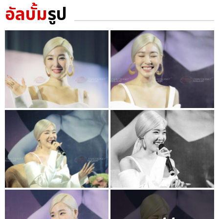
อัลบั้ม
รูป