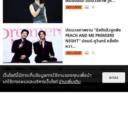
เหมือนเดิม! ประมวลภาพ JA...
EXCLUSIVE
: 28
ประมวลภาพงาน “มีสติแล้วลูกพีช
PEACH AND ME PREMIERE
NIGHT” ปอนด์-ภูวินทร์ คลั่งรัก
หวา...
EXCLUSIVE
: 16
ประมวลภาพ “จอส-กวิน” จัดปาร์ตี้
เว็บไซต์นี้มีการเก็บข้อมูลการใช้งานของคุณเพื่อนำ
ริมหาดสุดฮอต ในคอนเสิร์ตครั้งยิ่ง
เกี่ยวกับเรา
ติดต่อลงโฆษณา
ติดต่อเรา
ตกลง
ใหญ่ “JOSS GAWIN HEAT ...
มาใช้วางแผนและบริหารเว็บไซต์
อ่านเพิ่มเติม
© 2026
THAITICKETMAJOR
All Rights Reserved.
EXCLUSIVE
: 34
“ช่วงเวลาที่ไม่ได้เจอกันพิสูจน์แล้วว่า
รักแท้จะไม่มีวันจางหาย” ประมวล
ภาพ JAEHYUN กับแฟน...
EXCLUSIVE
: 10