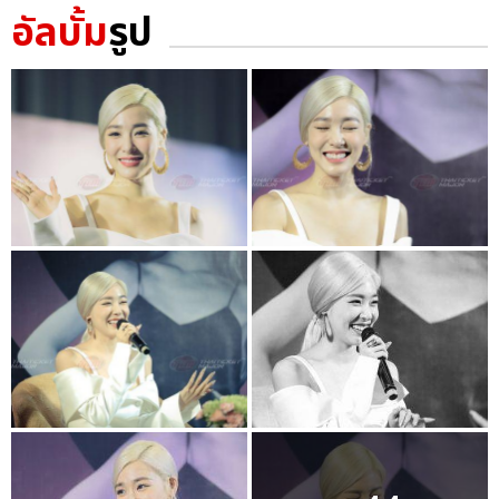
อัลบั้ม
รูป