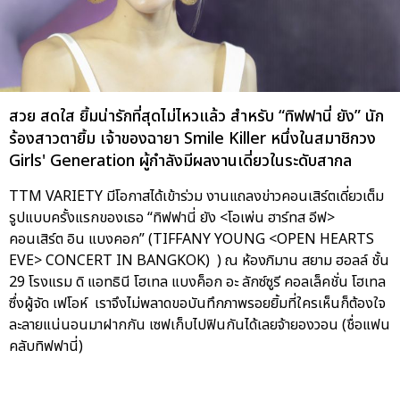
สวย สดใส ยิ้มน่ารักที่สุดไม่ไหวแล้ว สำหรับ “ทิฟฟานี่ ยัง” นัก
ร้องสาวตายิ้ม เจ้าของฉายา Smile Killer หนึ่งในสมาชิกวง
Girls' Generation ผู้กำลังมีผลงานเดี่ยวในระดับสากล
TTM VARIETY มีโอกาสได้เข้าร่วม งานแถลงข่าวคอนเสิร์ตเดี่ยวเต็ม
รูปแบบครั้งแรกของเธอ “ทิฟฟานี่ ยัง <โอเพ่น ฮาร์ทส อีฟ>
คอนเสิร์ต อิน แบงคอก” (TIFFANY YOUNG <OPEN HEARTS
EVE> CONCERT IN BANGKOK) ) ณ ห้องภิมาน สยาม ฮอลล์ ชั้น
29 โรงแรม ดิ แอทธินี โฮเทล แบงค็อก อะ ลักซ์ซูรี คอลเล็คชั่น โฮเทล
ซึ่งผู้จัด เฟโอห์ เราจึงไม่พลาดขอบันทึกภาพรอยยิ้มที่ใครเห็นก็ต้องใจ
ละลายแน่นอนมาฝากกัน เซฟเก็บไปฟินกันได้เลยจ้ายองวอน (ชื่อแฟน
คลับทิฟฟานี่)