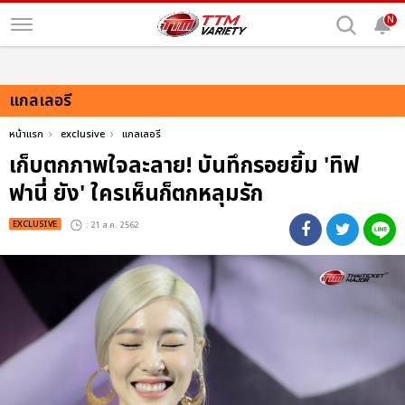
N
แกลเลอรี
หน้าแรก
exclusive
แกลเลอรี
เก็บตกภาพใจละลาย! บันทึกรอยยิ้ม 'ทิฟ
ฟานี่ ยัง' ใครเห็นก็ตกหลุมรัก
EXCLUSIVE
: 21 ส.ค. 2562