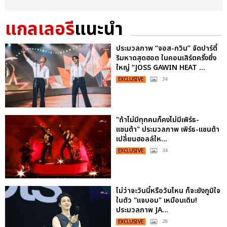
แกลเลอรี
แนะนำ
ประมวลภาพ “จอส-กวิน” จัดปาร์ตี้
ริมหาดสุดฮอต ในคอนเสิร์ตครั้งยิ่ง
ใหญ่ “JOSS GAWIN HEAT ...
EXCLUSIVE
: 34
"ถ้าไม่มีทุกคนก็คงไม่มีเพิร์ธ-
แซนต้า" ประมวลภาพ เพิร์ธ-แซนต้า
เปลี่ยนฮอลล์ให...
EXCLUSIVE
: 34
ไม่ว่าจะวันนี้หรือวันไหน ก็จะยังภูมิใจ
ในตัว "แจบอม" เหมือนเดิม!
ประมวลภาพ JA...
EXCLUSIVE
: 28