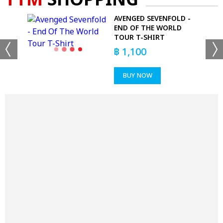
TTM
SHOPPING
CAN
AVENGED SEVENFOLD -
IE
END OF THE WORLD
TOUR T-SHIRT
฿
1,100
BUY NOW