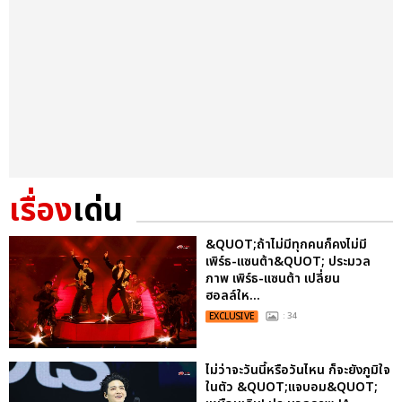
เรื่อง
เด่น
&QUOT;ถ้าไม่มีทุกคนก็คงไม่มี
เพิร์ธ-แซนต้า&QUOT; ประมวล
ภาพ เพิร์ธ-แซนต้า เปลี่ยน
ฮอลล์ให...
EXCLUSIVE
: 34
ไม่ว่าจะวันนี้หรือวันไหน ก็จะยังภูมิใจ
ในตัว &QUOT;แจบอม&QUOT;