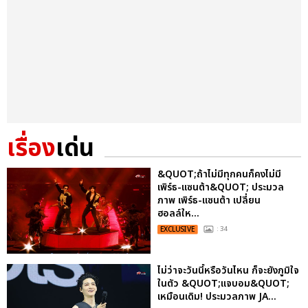
เรื่อง
เด่น
&QUOT;ถ้าไม่มีทุกคนก็คงไม่มี
เพิร์ธ-แซนต้า&QUOT; ประมวล
ภาพ เพิร์ธ-แซนต้า เปลี่ยน
ฮอลล์ให...
EXCLUSIVE
: 34
ไม่ว่าจะวันนี้หรือวันไหน ก็จะยังภูมิใจ
ในตัว &QUOT;แจบอม&QUOT;
เหมือนเดิม! ประมวลภาพ JA...