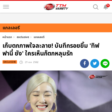
N
แกลเลอรี
หน้าแรก
exclusive
แกลเลอรี
เก็บตกภาพใจละลาย! บันทึกรอยยิ้ม 'ทิฟ
ฟานี่ ยัง' ใครเห็นก็ตกหลุมรัก
EXCLUSIVE
: 21 ส.ค. 2562