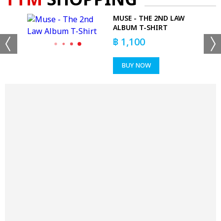
TTM
SHOPPING
-
MUSE - THE 2ND LAW
ALBUM T-SHIRT
฿
1,100
BUY NOW