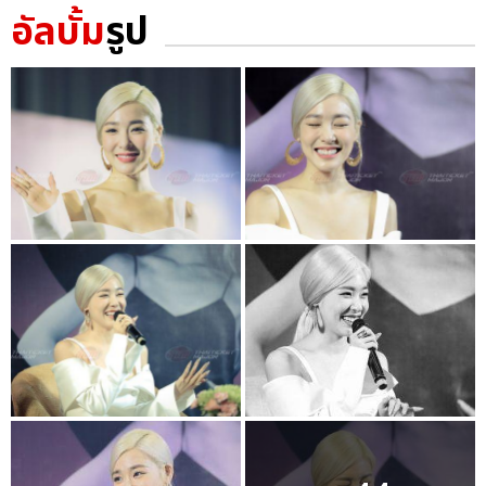
อัลบั้ม
รูป