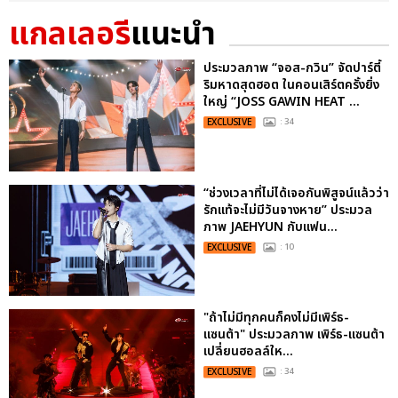
แกลเลอรี
แนะนำ
ประมวลภาพ “จอส-กวิน” จัดปาร์ตี้
ริมหาดสุดฮอต ในคอนเสิร์ตครั้งยิ่ง
ใหญ่ “JOSS GAWIN HEAT ...
EXCLUSIVE
: 34
“ช่วงเวลาที่ไม่ได้เจอกันพิสูจน์แล้วว่า
รักแท้จะไม่มีวันจางหาย” ประมวล
ภาพ JAEHYUN กับแฟน...
EXCLUSIVE
: 10
"ถ้าไม่มีทุกคนก็คงไม่มีเพิร์ธ-
แซนต้า" ประมวลภาพ เพิร์ธ-แซนต้า
เปลี่ยนฮอลล์ให...
EXCLUSIVE
: 34