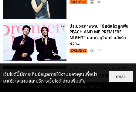
EXCLUSIVE
: 28
ประมวลภาพงาน “มีสติแล้วลูกพีช
PEACH AND ME PREMIERE
NIGHT” ปอนด์-ภูวินทร์ คลั่งรัก
หวา...
EXCLUSIVE
: 16
เคมีดี มวลสนุก! ประมวลภาพ “ดิว-
เว็บไซต์นี้มีการเก็บข้อมูลการใช้งานของคุณเพื่อนำ
ธี” เปิดตัวซีรีส์ “MR.KILL มังงะสั่ง
เกี่ยวกับเรา
ติดต่อลงโฆษณา
ติดต่อเรา
ตกลง
ตาย” ในงาน “MR.KILL...
มาใช้วางแผนและบริหารเว็บไซต์
อ่านเพิ่มเติม
© 2026
THAITICKETMAJOR
All Rights Reserved.
EXCLUSIVE
: 14
ประมวลภาพค่ำคืนแห่งความทรงจำ
ของ ITZY และมิดจีไทย ในวันที่
หัวใจส่องสว่างไปพร้อมกัน
EXCLUSIVE
: 11