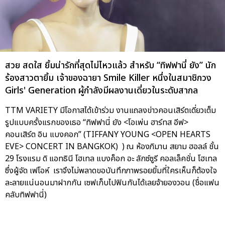
สวย สดใส ยิ้มน่ารักที่สุดไม่ไหวแล้ว สำหรับ “ทิฟฟานี่ ยัง” นัก
ร้องสาวตายิ้ม เจ้าของฉายา Smile Killer หนึ่งในสมาชิกวง
Girls' Generation ผู้กำลังมีผลงานเดี่ยวในระดับสากล
TTM VARIETY มีโอกาสได้เข้าร่วม งานแถลงข่าวคอนเสิร์ตเดี่ยวเต็ม
รูปแบบครั้งแรกของเธอ “ทิฟฟานี่ ยัง <โอเพ่น ฮาร์ทส อีฟ>
คอนเสิร์ต อิน แบงคอก” (TIFFANY YOUNG <OPEN HEARTS
EVE> CONCERT IN BANGKOK) ) ณ ห้องภิมาน สยาม ฮอลล์ ชั้น
29 โรงแรม ดิ แอทธินี โฮเทล แบงค็อก อะ ลักซ์ซูรี คอลเล็คชั่น โฮเทล
ซึ่งผู้จัด เฟโอห์ เราจึงไม่พลาดขอบันทึกภาพรอยยิ้มที่ใครเห็นก็ต้องใจ
ละลายแน่นอนมาฝากกัน เซฟเก็บไปฟินกันได้เลยจ้ายองวอน (ชื่อแฟน
คลับทิฟฟานี่)