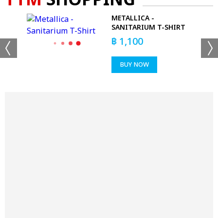
TTM
SHOPPING
METALLICA -
SANITARIUM T-SHIRT
฿
1,100
BUY NOW