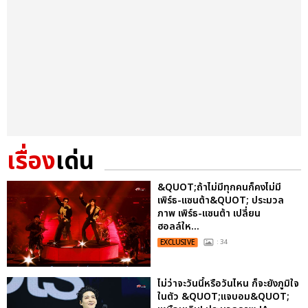
เรื่อง
เด่น
&QUOT;ถ้าไม่มีทุกคนก็คงไม่มี
เพิร์ธ-แซนต้า&QUOT; ประมวล
ภาพ เพิร์ธ-แซนต้า เปลี่ยน
ฮอลล์ให...
EXCLUSIVE
: 34
ไม่ว่าจะวันนี้หรือวันไหน ก็จะยังภูมิใจ
ในตัว &QUOT;แจบอม&QUOT;