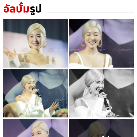
อัลบั้ม
รูป