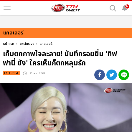
N
แกลเลอรี
หน้าแรก
exclusive
แกลเลอรี
เก็บตกภาพใจละลาย! บันทึกรอยยิ้ม 'ทิฟ
ฟานี่ ยัง' ใครเห็นก็ตกหลุมรัก
EXCLUSIVE
: 21 ส.ค. 2562