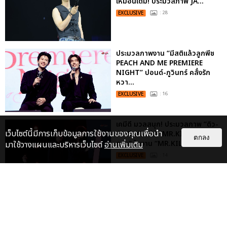
เหมือนเดิม! ประมวลภาพ JA...
EXCLUSIVE
: 28
ประมวลภาพงาน “มีสติแล้วลูกพีช
PEACH AND ME PREMIERE
NIGHT” ปอนด์-ภูวินทร์ คลั่งรัก
หวา...
EXCLUSIVE
: 16
เคมีดี มวลสนุก! ประมวลภาพ “ดิว-
เว็บไซต์นี้มีการเก็บข้อมูลการใช้งานของคุณเพื่อนำ
ธี” เปิดตัวซีรีส์ “MR.KILL มังงะสั่ง
ตกลง
ตาย” ในงาน “MR.KILL...
มาใช้วางแผนและบริหารเว็บไซต์
อ่านเพิ่มเติม
EXCLUSIVE
: 14
ประมวลภาพค่ำคืนแห่งความทรงจำ
ของ ITZY และมิดจีไทย ในวันที่
หัวใจส่องสว่างไปพร้อมกัน
EXCLUSIVE
: 11