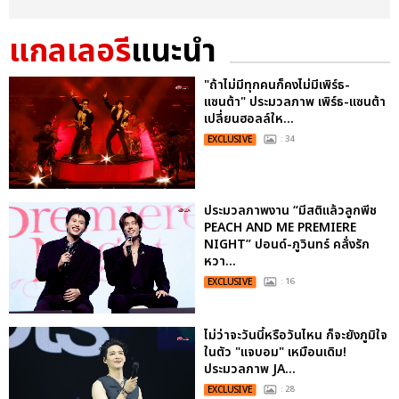
แกลเลอรี
แนะนำ
"ถ้าไม่มีทุกคนก็คงไม่มีเพิร์ธ-
แซนต้า" ประมวลภาพ เพิร์ธ-แซนต้า
เปลี่ยนฮอลล์ให...
EXCLUSIVE
: 34
ประมวลภาพงาน “มีสติแล้วลูกพีช
PEACH AND ME PREMIERE
NIGHT” ปอนด์-ภูวินทร์ คลั่งรัก
หวา...
EXCLUSIVE
: 16
ไม่ว่าจะวันนี้หรือวันไหน ก็จะยังภูมิใจ
ในตัว "แจบอม" เหมือนเดิม!
ประมวลภาพ JA...
EXCLUSIVE
: 28