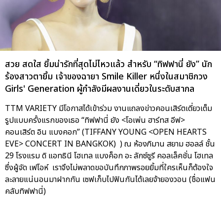
สวย สดใส ยิ้มน่ารักที่สุดไม่ไหวแล้ว สำหรับ “ทิฟฟานี่ ยัง” นัก
ร้องสาวตายิ้ม เจ้าของฉายา Smile Killer หนึ่งในสมาชิกวง
Girls' Generation ผู้กำลังมีผลงานเดี่ยวในระดับสากล
TTM VARIETY มีโอกาสได้เข้าร่วม งานแถลงข่าวคอนเสิร์ตเดี่ยวเต็ม
รูปแบบครั้งแรกของเธอ “ทิฟฟานี่ ยัง <โอเพ่น ฮาร์ทส อีฟ>
คอนเสิร์ต อิน แบงคอก” (TIFFANY YOUNG <OPEN HEARTS
EVE> CONCERT IN BANGKOK) ) ณ ห้องภิมาน สยาม ฮอลล์ ชั้น
29 โรงแรม ดิ แอทธินี โฮเทล แบงค็อก อะ ลักซ์ซูรี คอลเล็คชั่น โฮเทล
ซึ่งผู้จัด เฟโอห์ เราจึงไม่พลาดขอบันทึกภาพรอยยิ้มที่ใครเห็นก็ต้องใจ
ละลายแน่นอนมาฝากกัน เซฟเก็บไปฟินกันได้เลยจ้ายองวอน (ชื่อแฟน
คลับทิฟฟานี่)