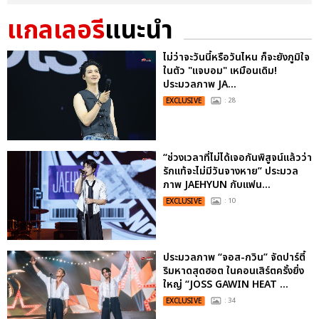
แกลเลอรี
แนะนำ
ไม่ว่าจะวันนี้หรือวันไหน ก็จะยังภูมิใจ
ในตัว "แจบอม" เหมือนเดิม!
ประมวลภาพ JA...
EXCLUSIVE
: 28
“ช่วงเวลาที่ไม่ได้เจอกันพิสูจน์แล้วว่า
รักแท้จะไม่มีวันจางหาย” ประมวล
ภาพ JAEHYUN กับแฟน...
EXCLUSIVE
: 10
ประมวลภาพ “จอส-กวิน” จัดปาร์ตี้
ริมหาดสุดฮอต ในคอนเสิร์ตครั้งยิ่ง
ใหญ่ “JOSS GAWIN HEAT ...
EXCLUSIVE
: 34