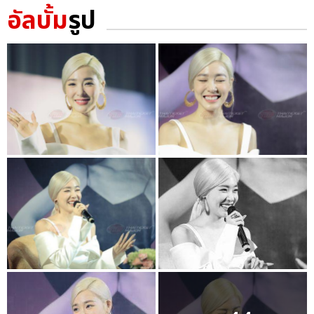
อัลบั้ม
รูป