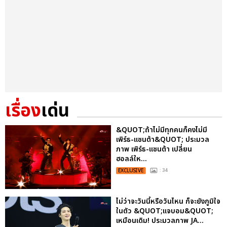
เรื่อง
เด่น
&QUOT;ถ้าไม่มีทุกคนก็คงไม่มี
เพิร์ธ-แซนต้า&QUOT; ประมวล
ภาพ เพิร์ธ-แซนต้า เปลี่ยน
ฮอลล์ให...
EXCLUSIVE
: 34
ไม่ว่าจะวันนี้หรือวันไหน ก็จะยังภูมิใจ
ในตัว &QUOT;แจบอม&QUOT;
เหมือนเดิม! ประมวลภาพ JA...