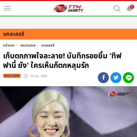
N
แกลเลอรี
หน้าแรก
exclusive
แกลเลอรี
เก็บตกภาพใจละลาย! บันทึกรอยยิ้ม 'ทิฟ
ฟานี่ ยัง' ใครเห็นก็ตกหลุมรัก
EXCLUSIVE
: 21 ส.ค. 2562