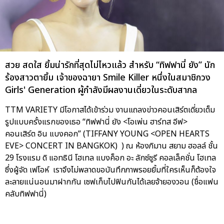
สวย สดใส ยิ้มน่ารักที่สุดไม่ไหวแล้ว สำหรับ “ทิฟฟานี่ ยัง” นัก
ร้องสาวตายิ้ม เจ้าของฉายา Smile Killer หนึ่งในสมาชิกวง
Girls' Generation ผู้กำลังมีผลงานเดี่ยวในระดับสากล
TTM VARIETY มีโอกาสได้เข้าร่วม งานแถลงข่าวคอนเสิร์ตเดี่ยวเต็ม
รูปแบบครั้งแรกของเธอ “ทิฟฟานี่ ยัง <โอเพ่น ฮาร์ทส อีฟ>
คอนเสิร์ต อิน แบงคอก” (TIFFANY YOUNG <OPEN HEARTS
EVE> CONCERT IN BANGKOK) ) ณ ห้องภิมาน สยาม ฮอลล์ ชั้น
29 โรงแรม ดิ แอทธินี โฮเทล แบงค็อก อะ ลักซ์ซูรี คอลเล็คชั่น โฮเทล
ซึ่งผู้จัด เฟโอห์ เราจึงไม่พลาดขอบันทึกภาพรอยยิ้มที่ใครเห็นก็ต้องใจ
ละลายแน่นอนมาฝากกัน เซฟเก็บไปฟินกันได้เลยจ้ายองวอน (ชื่อแฟน
คลับทิฟฟานี่)