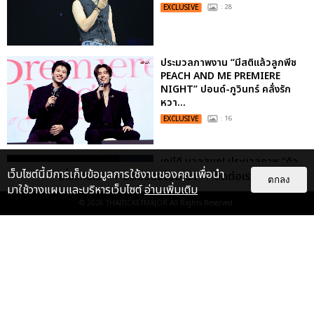
EXCLUSIVE
: 28
ประมวลภาพงาน “มีสติแล้วลูกพีช
PEACH AND ME PREMIERE
NIGHT” ปอนด์-ภูวินทร์ คลั่งรัก
หวา...
EXCLUSIVE
: 16
เคมีดี มวลสนุก! ประมวลภาพ “ดิว-
เว็บไซต์นี้มีการเก็บข้อมูลการใช้งานของคุณเพื่อนำ
ธี” เปิดตัวซีรีส์ “MR.KILL มังงะสั่ง
เกี่ยวกับเรา
ติดต่อลงโฆษณา
ติดต่อเรา
ตกลง
ตาย” ในงาน “MR.KILL...
มาใช้วางแผนและบริหารเว็บไซต์
อ่านเพิ่มเติม
© 2026
THAITICKETMAJOR
All Rights Reserved.
EXCLUSIVE
: 14
ประมวลภาพค่ำคืนแห่งความทรงจำ
ของ ITZY และมิดจีไทย ในวันที่
หัวใจส่องสว่างไปพร้อมกัน
EXCLUSIVE
: 11