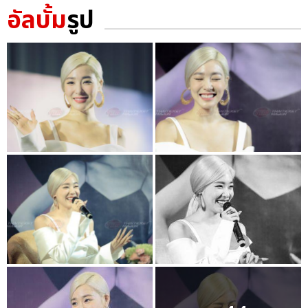
อัลบั้ม
รูป