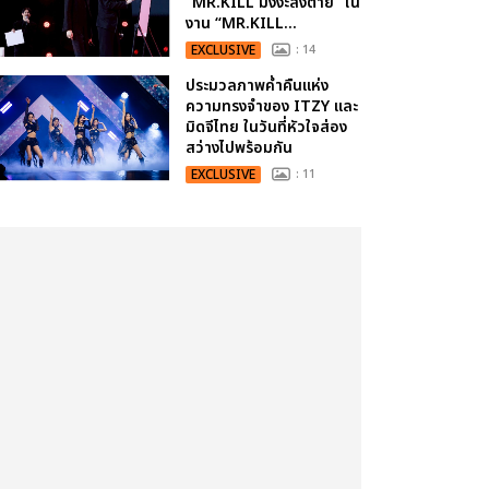
“MR.KILL มังงะสั่งตาย” ใน
งาน “MR.KILL...
EXCLUSIVE
: 14
ประมวลภาพค่ำคืนแห่ง
ความทรงจำของ ITZY และ
มิดจีไทย ในวันที่หัวใจส่อง
สว่างไปพร้อมกัน
EXCLUSIVE
: 11