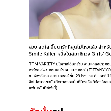
สวย สดใส ยิ้มน่ารักที่สุดไม่ไหวแล้ว สำหรั
Smile Killer หนึ่งในสมาชิกวง Girls' G
TTM VARIETY มีโอกาสได้เข้าร่วม งานแถลงข่าวคอนเสิ
ฮาร์ทส อีฟ> คอนเสิร์ต อิน แบงคอก” (TIFF
ณ ห้องภิมาน สยาม ฮอลล์ ชั้น 29 โรงแรม ดิ แอทธินี โฮเ
จึงไม่พลาดขอบันทึกภาพรอยยิ้มที่ใครเห็นก็ต้องใจละ
แฟนคลับทิฟฟานี่)