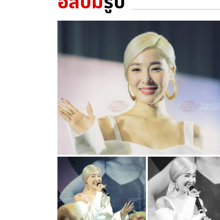
อัลบั้ม
รูป