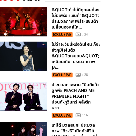
&QUOT;ถ้าไม่มีทุกคนก็คง
ไม่มีเพิร์ธ-แซนต้า&QUOT;
ประมวลภาพ เพิร์ธ-แซนต้า
เปลี่ยนฮอลล์ให...
EXCLUSIVE
: 34
ไม่ว่าจะวันนี้หรือวันไหน ก็จะ
ยังภูมิใจในตัว
&QUOT;แจบอม&QUOT;
เหมือนเดิม! ประมวลภาพ
JA...
EXCLUSIVE
: 28
ประมวลภาพงาน “มีสติแล้ว
ลูกพีช PEACH AND ME
PREMIERE NIGHT”
ปอนด์-ภูวินทร์ คลั่งรัก
หวา...
EXCLUSIVE
: 16
เคมีดี มวลสนุก! ประมวล
ภาพ “ดิว-ธี” เปิดตัวซีรีส์