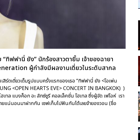
บ “ทิฟฟานี่ ยัง” นักร้องสาวตายิ้ม เจ้าของฉายา
eneration ผู้กำลังมีผลงานเดี่ยวในระดับสากล
ร์ตเดี่ยวเต็มรูปแบบครั้งแรกของเธอ “ทิฟฟานี่ ยัง <โอเพ่น
ANY YOUNG <OPEN HEARTS EVE> CONCERT IN BANGKOK) )
ทล แบงค็อก อะ ลักซ์ซูรี คอลเล็คชั่น โฮเทล ซึ่งผู้จัด เฟโอห์ เรา
ลายแน่นอนมาฝากกัน เซฟเก็บไปฟินกันได้เลยจ้ายองวอน (ชื่อ