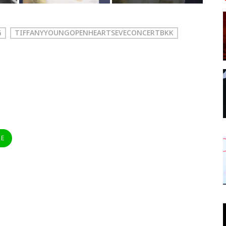
G
TIFFANYYOUNGOPENHEARTSEVECONCERTBKK
NE