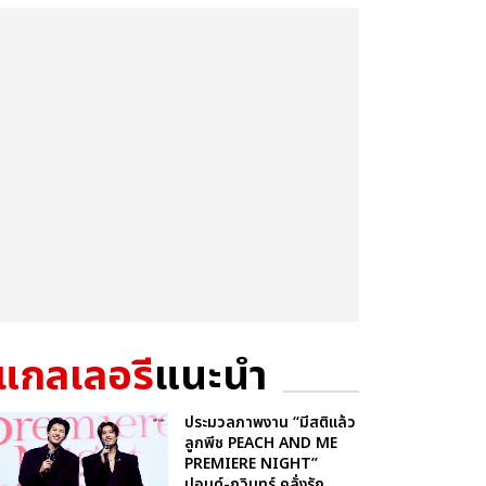
แกลเลอรี
แนะนำ
ประมวลภาพงาน “มีสติแล้ว
ลูกพีช PEACH AND ME
PREMIERE NIGHT”
ปอนด์-ภูวินทร์ คลั่งรัก