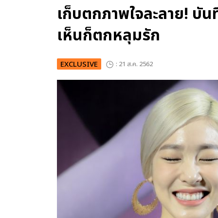
เก็บตกภาพใจละลาย! บันทึก
เห็นก็ตกหลุมรัก
EXCLUSIVE
: 21 ส.ค. 2562