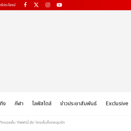
ทธิประโยชน์
เทิง
กีฬา
ไลฟ์สไตล์
ข่าวประชาสัมพันธ์
Exclusive
กรอยยิ้ม 'ทิฟฟานี่ ยัง' ใครเห็นก็ตกหลุมรัก