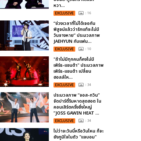
หวา...
EXCLUSIVE
: 16
“ช่วงเวลาที่ไม่ได้เจอกัน
พิสูจน์แล้วว่ารักแท้จะไม่มี
วันจางหาย” ประมวลภาพ
JAEHYUN กับแฟน...
EXCLUSIVE
: 10
"ถ้าไม่มีทุกคนก็คงไม่มี
เพิร์ธ-แซนต้า" ประมวลภาพ
เพิร์ธ-แซนต้า เปลี่ยน
ฮอลล์ให...
EXCLUSIVE
: 34
ประมวลภาพ “จอส-กวิน”
จัดปาร์ตี้ริมหาดสุดฮอต ใน
คอนเสิร์ตครั้งยิ่งใหญ่
“JOSS GAWIN HEAT ...
EXCLUSIVE
: 34
ไม่ว่าจะวันนี้หรือวันไหน ก็จะ
ยังภูมิใจในตัว "แจบอม"