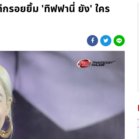
รอยยิ้ม 'ทิฟฟานี่ ยัง' ใคร