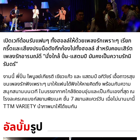
เปิดเวทีต้อนรับแฟนๆ ทั้งฮอลล์ให้ด้วยเพลงรักเพราะๆ เรียก
กรี๊ดและเสียงปรบมือดังกึกก้องไปทั้งฮอลล์ สำหรับคอนเสิร์ต
เพลงรักอารมณ์ดี “นั่งใกล้ ปั่น-แสตมป์ มันคงเป็นความรักนิ
รันดร์”
งานนี้ พี่ปั่น ไพบูลย์เกียรติ เขียวแก้ว และ แสตมป์ อภิวัชร์ เอื้อถาวรสุข
ขนเพลงรักฟังเพราะๆ มาให้แฟนได้ฟังให้หายคิดถึง พร้อมกับความ
สนุกสนานบนเวที ในบรรยากาศใกล้ชิดอบอุ่นและเป็นกันเองที่สุด ณ
โรงละครเคแบงก์สยามพิฆเนศ ชั้น 7 สยามสแควร์วัน เมื่อไม่นานมานี้
TTM VARIETY นำภาพมาให้ได้ชมกัน
อัลบั้ม
รูป