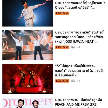
ประมวลภาพคอนเสิร์ตใหญ่ในรอบ 7
ปี ของ “แสตมป์ อภิวัชร์” “...
EXCLUSIVE
ประมวลภาพ “จอส-กวิน” จัดปาร์ตี้
ริมหาดสุดฮอต ในคอนเสิร์ตครั้งยิ่ง
ใหญ่ “JOSS GAWIN HEAT ...
EXCLUSIVE
: 34
"ถ้าไม่มีทุกคนก็คงไม่มีเพิร์ธ-
แซนต้า" ประมวลภาพ เพิร์ธ-แซนต้า
เปลี่ยนฮอลล์ให...
EXCLUSIVE
: 34
ประมวลภาพงาน “มีสติแล้วลูกพีช
PEACH AND ME PREMIERE