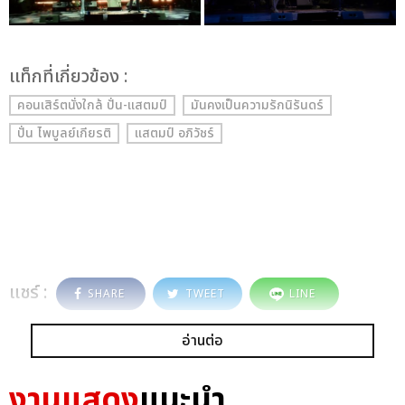
เเท็กที่เกี่ยวข้อง :
คอนเสิร์ตนั่งใกล้ ปั่น-แสตมป์
มันคงเป็นความรักนิรันดร์
ปั่น ไพบูลย์เกียรติ
แสตมป์ อภิวัชร์
แชร์ :
SHARE
TWEET
LINE
อ่านต่อ
งานแสดง
แนะนำ