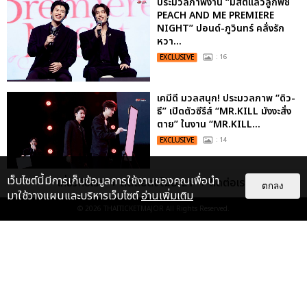
ประมวลภาพงาน “มีสติแล้วลูกพีช
PEACH AND ME PREMIERE
NIGHT” ปอนด์-ภูวินทร์ คลั่งรัก
หวา...
EXCLUSIVE
: 16
เคมีดี มวลสนุก! ประมวลภาพ “ดิว-
ธี” เปิดตัวซีรีส์ “MR.KILL มังงะสั่ง
ตาย” ในงาน “MR.KILL...
EXCLUSIVE
: 14
เว็บไซต์นี้มีการเก็บข้อมูลการใช้งานของคุณเพื่อนำ
เกี่ยวกับเรา
ติดต่อลงโฆษณา
ติดต่อเรา
ตกลง
“ช่วงเวลาที่ไม่ได้เจอกันพิสูจน์แล้วว่า
มาใช้วางแผนและบริหารเว็บไซต์
อ่านเพิ่มเติม
รักแท้จะไม่มีวันจางหาย” ประมวล
© 2026
THAITICKETMAJOR
All Rights Reserved.
ภาพ JAEHYUN กับแฟน...
EXCLUSIVE
: 10