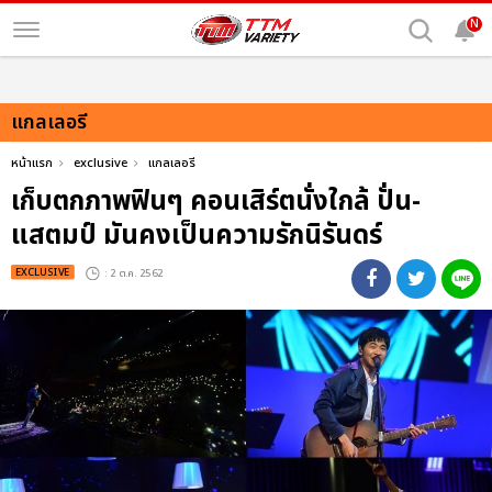
N
แกลเลอรี
หน้าแรก
exclusive
แกลเลอรี
เก็บตกภาพฟินๆ คอนเสิร์ตนั่งใกล้ ปั่น-
แสตมป์ มันคงเป็นความรักนิรันดร์
EXCLUSIVE
: 2 ต.ค. 2562