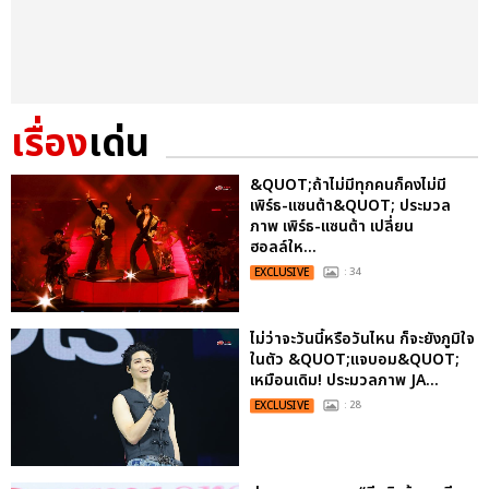
เรื่อง
เด่น
&QUOT;ถ้าไม่มีทุกคนก็คงไม่มี
เพิร์ธ-แซนต้า&QUOT; ประมวล
ภาพ เพิร์ธ-แซนต้า เปลี่ยน
ฮอลล์ให...
EXCLUSIVE
: 34
ไม่ว่าจะวันนี้หรือวันไหน ก็จะยังภูมิใจ
ในตัว &QUOT;แจบอม&QUOT;
เหมือนเดิม! ประมวลภาพ JA...
EXCLUSIVE
: 28