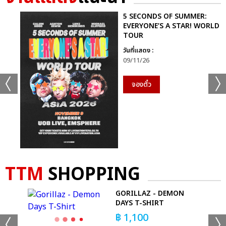
5 SECONDS OF SUMMER:
EVERYONE’S A STAR! WORLD
TOUR
วันที่แสดง :
09/11/26
จองตั๋ว
TTM
SHOPPING
MAN
GORILLAZ - DEMON
DAYS T-SHIRT
฿
1,100