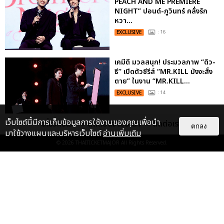
PEACH AND ME PREMIERE
NIGHT” ปอนด์-ภูวินทร์ คลั่งรัก
หวา...
EXCLUSIVE
: 16
เคมีดี มวลสนุก! ประมวลภาพ “ดิว-
ธี” เปิดตัวซีรีส์ “MR.KILL มังงะสั่ง
ตาย” ในงาน “MR.KILL...
EXCLUSIVE
: 14
เว็บไซต์นี้มีการเก็บข้อมูลการใช้งานของคุณเพื่อนำ
เกี่ยวกับเรา
ติดต่อลงโฆษณา
ติดต่อเรา
ตกลง
ประมวลภาพค่ำคืนแห่งความทรงจำ
มาใช้วางแผนและบริหารเว็บไซต์
อ่านเพิ่มเติม
ของ ITZY และมิดจีไทย ในวันที่
© 2026
THAITICKETMAJOR
All Rights Reserved.
หัวใจส่องสว่างไปพร้อมกัน
EXCLUSIVE
: 11