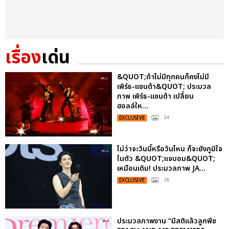
เรื่อง
เด่น
&QUOT;ถ้าไม่มีทุกคนก็คงไม่มี
เพิร์ธ-แซนต้า&QUOT; ประมวล
ภาพ เพิร์ธ-แซนต้า เปลี่ยน
ฮอลล์ให...
EXCLUSIVE
: 34
ไม่ว่าจะวันนี้หรือวันไหน ก็จะยังภูมิใจ
ในตัว &QUOT;แจบอม&QUOT;
เหมือนเดิม! ประมวลภาพ JA...
EXCLUSIVE
: 28
ประมวลภาพงาน “มีสติแล้วลูกพีช