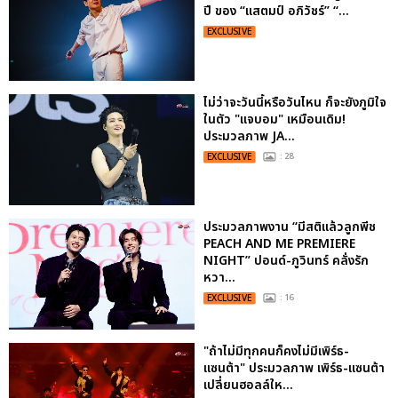
ปี ของ “แสตมป์ อภิวัชร์” “...
EXCLUSIVE
ไม่ว่าจะวันนี้หรือวันไหน ก็จะยังภูมิใจ
ในตัว "แจบอม" เหมือนเดิม!
ประมวลภาพ JA...
EXCLUSIVE
: 28
ประมวลภาพงาน “มีสติแล้วลูกพีช
PEACH AND ME PREMIERE
NIGHT” ปอนด์-ภูวินทร์ คลั่งรัก
หวา...
EXCLUSIVE
: 16
"ถ้าไม่มีทุกคนก็คงไม่มีเพิร์ธ-
แซนต้า" ประมวลภาพ เพิร์ธ-แซนต้า
เปลี่ยนฮอลล์ให...