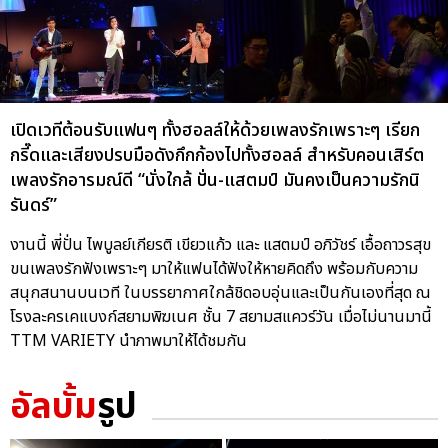
เปิดเวทีต้อนรับแฟนๆ ทั้งฮอลล์ให้ด้วยเพลงรักเพราะๆ เรียก
กรี๊ดและเสียงปรบมือดังกึกก้องไปทั้งฮอลล์ สำหรับคอนเสิร์ต
เพลงรักอารมณ์ดี “นั่งใกล้ ปั่น-แสตมป์ มันคงเป็นความรักนิ
รันดร์”
งานนี้ พี่ปั่น ไพบูลย์เกียรติ เขียวแก้ว และ แสตมป์ อภิวัชร์ เอื้อถาวรสุข
ขนเพลงรักฟังเพราะๆ มาให้แฟนได้ฟังให้หายคิดถึง พร้อมกับความ
สนุกสนานบนเวที ในบรรยากาศใกล้ชิดอบอุ่นและเป็นกันเองที่สุด ณ
โรงละครเคแบงก์สยามพิฆเนศ ชั้น 7 สยามสแควร์วัน เมื่อไม่นานมานี้
TTM VARIETY นำภาพมาให้ได้ชมกัน
อัลบั้ม
รูป