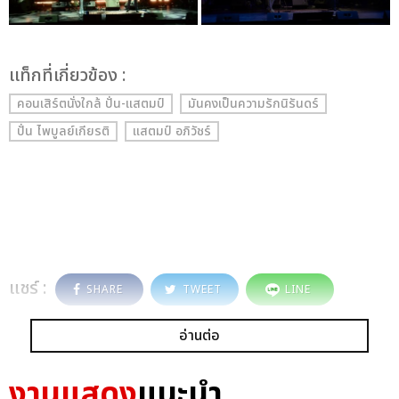
เเท็กที่เกี่ยวข้อง :
คอนเสิร์ตนั่งใกล้ ปั่น-แสตมป์
มันคงเป็นความรักนิรันดร์
ปั่น ไพบูลย์เกียรติ
แสตมป์ อภิวัชร์
แชร์ :
SHARE
TWEET
LINE
อ่านต่อ
งานแสดง
แนะนำ