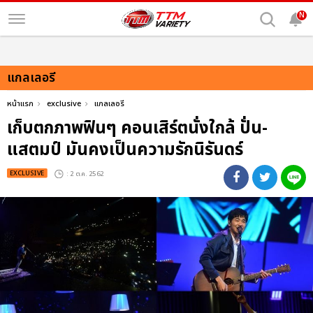
N
แกลเลอรี
หน้าแรก
exclusive
แกลเลอรี
เก็บตกภาพฟินๆ คอนเสิร์ตนั่งใกล้ ปั่น-
แสตมป์ มันคงเป็นความรักนิรันดร์
EXCLUSIVE
: 2 ต.ค. 2562