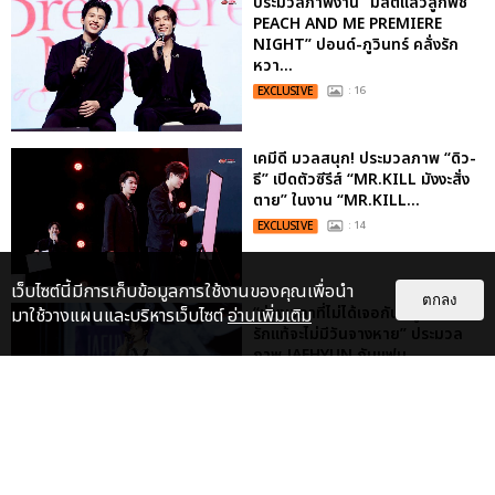
ประมวลภาพงาน “มีสติแล้วลูกพีช
PEACH AND ME PREMIERE
NIGHT” ปอนด์-ภูวินทร์ คลั่งรัก
หวา...
EXCLUSIVE
: 16
เคมีดี มวลสนุก! ประมวลภาพ “ดิว-
ธี” เปิดตัวซีรีส์ “MR.KILL มังงะสั่ง
ตาย” ในงาน “MR.KILL...
EXCLUSIVE
: 14
เว็บไซต์นี้มีการเก็บข้อมูลการใช้งานของคุณเพื่อนำ
ตกลง
“ช่วงเวลาที่ไม่ได้เจอกันพิสูจน์แล้วว่า
มาใช้วางแผนและบริหารเว็บไซต์
อ่านเพิ่มเติม
รักแท้จะไม่มีวันจางหาย” ประมวล
ภาพ JAEHYUN กับแฟน...
EXCLUSIVE
: 10