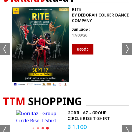
RITE
BY DEBORAH COLKER DANCE
COMPANY
วันที่แสดง :
17/09/26
จองตั๋ว
TTM
SHOPPING
GORILLAZ - GROUP
EYE
CIRCLE RISE T-SHIRT
฿
1,100