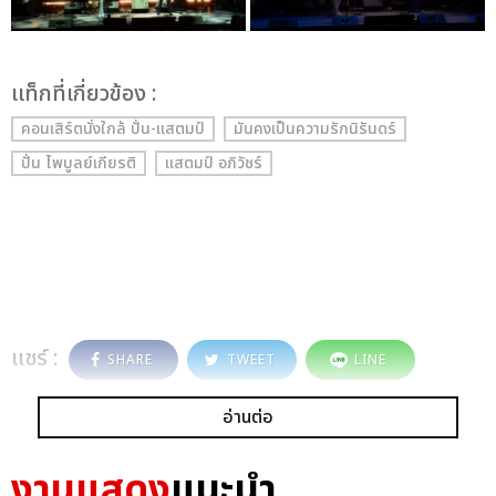
เเท็กที่เกี่ยวข้อง :
คอนเสิร์ตนั่งใกล้ ปั่น-แสตมป์
มันคงเป็นความรักนิรันดร์
ปั่น ไพบูลย์เกียรติ
แสตมป์ อภิวัชร์
แชร์ :
SHARE
TWEET
LINE
อ่านต่อ
งานแสดง
แนะนำ