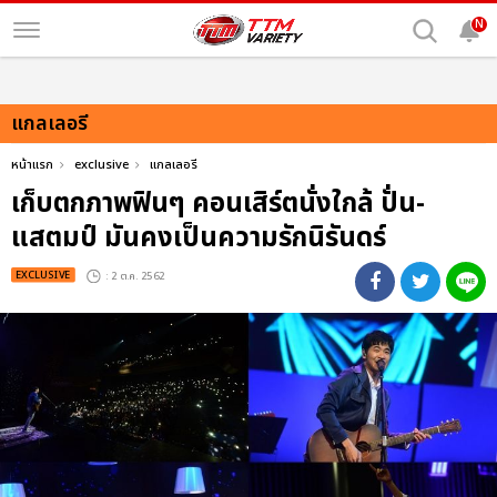
N
แกลเลอรี
หน้าแรก
exclusive
แกลเลอรี
เก็บตกภาพฟินๆ คอนเสิร์ตนั่งใกล้ ปั่น-
แสตมป์ มันคงเป็นความรักนิรันดร์
EXCLUSIVE
: 2 ต.ค. 2562