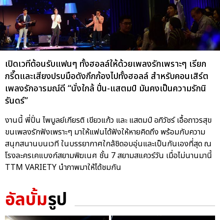
เปิดเวทีต้อนรับแฟนๆ ทั้งฮอลล์ให้ด้วยเพลงรักเพราะๆ เรียก
กรี๊ดและเสียงปรบมือดังกึกก้องไปทั้งฮอลล์ สำหรับคอนเสิร์ต
เพลงรักอารมณ์ดี “นั่งใกล้ ปั่น-แสตมป์ มันคงเป็นความรักนิ
รันดร์”
งานนี้ พี่ปั่น ไพบูลย์เกียรติ เขียวแก้ว และ แสตมป์ อภิวัชร์ เอื้อถาวรสุข
ขนเพลงรักฟังเพราะๆ มาให้แฟนได้ฟังให้หายคิดถึง พร้อมกับความ
สนุกสนานบนเวที ในบรรยากาศใกล้ชิดอบอุ่นและเป็นกันเองที่สุด ณ
โรงละครเคแบงก์สยามพิฆเนศ ชั้น 7 สยามสแควร์วัน เมื่อไม่นานมานี้
TTM VARIETY นำภาพมาให้ได้ชมกัน
อัลบั้ม
รูป