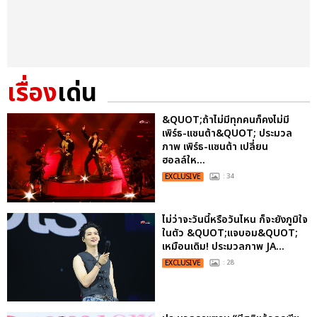
เรื่อง
เด่น
&QUOT;ถ้าไม่มีทุกคนก็คงไม่มี
เพิร์ธ-แซนต้า&QUOT; ประมวล
ภาพ เพิร์ธ-แซนต้า เปลี่ยน
ฮอลล์ให...
EXCLUSIVE
: 34
ไม่ว่าจะวันนี้หรือวันไหน ก็จะยังภูมิใจ
ในตัว &QUOT;แจบอม&QUOT;
เหมือนเดิม! ประมวลภาพ JA...
EXCLUSIVE
: 28