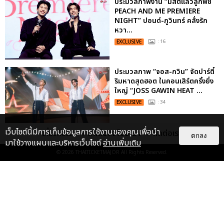
ประมวลภาพงาน “มีสติแล้วลูกพีช
PEACH AND ME PREMIERE
NIGHT” ปอนด์-ภูวินทร์ คลั่งรัก
หวา...
EXCLUSIVE
: 16
ประมวลภาพ “จอส-กวิน” จัดปาร์ตี้
ริมหาดสุดฮอต ในคอนเสิร์ตครั้งยิ่ง
ใหญ่ “JOSS GAWIN HEAT ...
EXCLUSIVE
: 34
เว็บไซต์นี้มีการเก็บข้อมูลการใช้งานของคุณเพื่อนำ
เกี่ยวกับเรา
ติดต่อลงโฆษณา
ติดต่อเรา
ตกลง
“ช่วงเวลาที่ไม่ได้เจอกันพิสูจน์แล้วว่า
มาใช้วางแผนและบริหารเว็บไซต์
อ่านเพิ่มเติม
รักแท้จะไม่มีวันจางหาย” ประมวล
© 2026
THAITICKETMAJOR
All Rights Reserved.
ภาพ JAEHYUN กับแฟน...
EXCLUSIVE
: 10