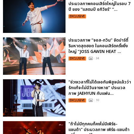
ประมวลภาพคอนเสิร์ตใหญ่ในรอบ 7
ปี ของ “แสตมป์ อภิวัชร์” “...
EXCLUSIVE
ประมวลภาพ “จอส-กวิน” จัดปาร์ตี้
ริมหาดสุดฮอต ในคอนเสิร์ตครั้งยิ่ง
ใหญ่ “JOSS GAWIN HEAT ...
EXCLUSIVE
: 34
“ช่วงเวลาที่ไม่ได้เจอกันพิสูจน์แล้วว่า
รักแท้จะไม่มีวันจางหาย” ประมวล
ภาพ JAEHYUN กับแฟน...
EXCLUSIVE
: 10
"ถ้าไม่มีทุกคนก็คงไม่มีเพิร์ธ-
แซนต้า" ประมวลภาพ เพิร์ธ-แซนต้า