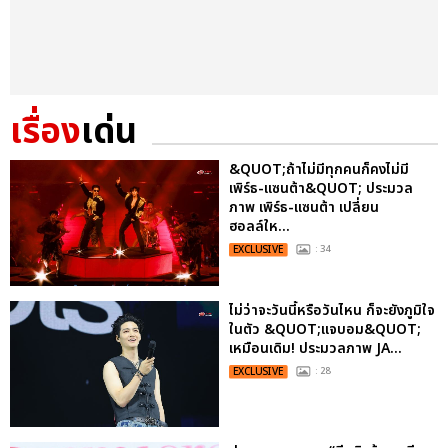
เรื่อง
เด่น
&QUOT;ถ้าไม่มีทุกคนก็คงไม่มี
เพิร์ธ-แซนต้า&QUOT; ประมวล
ภาพ เพิร์ธ-แซนต้า เปลี่ยน
ฮอลล์ให...
EXCLUSIVE
: 34
ไม่ว่าจะวันนี้หรือวันไหน ก็จะยังภูมิใจ
ในตัว &QUOT;แจบอม&QUOT;
เหมือนเดิม! ประมวลภาพ JA...
EXCLUSIVE
: 28