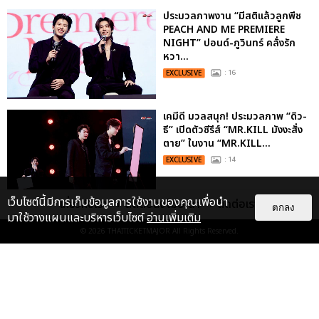
ประมวลภาพงาน “มีสติแล้วลูกพีช
PEACH AND ME PREMIERE
NIGHT” ปอนด์-ภูวินทร์ คลั่งรัก
หวา...
EXCLUSIVE
: 16
เคมีดี มวลสนุก! ประมวลภาพ “ดิว-
ธี” เปิดตัวซีรีส์ “MR.KILL มังงะสั่ง
ตาย” ในงาน “MR.KILL...
EXCLUSIVE
: 14
เว็บไซต์นี้มีการเก็บข้อมูลการใช้งานของคุณเพื่อนำ
เกี่ยวกับเรา
ติดต่อลงโฆษณา
ติดต่อเรา
ตกลง
“ช่วงเวลาที่ไม่ได้เจอกันพิสูจน์แล้วว่า
มาใช้วางแผนและบริหารเว็บไซต์
อ่านเพิ่มเติม
รักแท้จะไม่มีวันจางหาย” ประมวล
© 2026
THAITICKETMAJOR
All Rights Reserved.
ภาพ JAEHYUN กับแฟน...
EXCLUSIVE
: 10