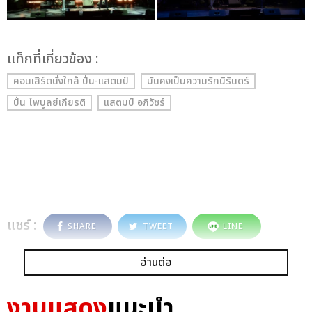
เเท็กที่เกี่ยวข้อง :
คอนเสิร์ตนั่งใกล้ ปั่น-แสตมป์
มันคงเป็นความรักนิรันดร์
ปั่น ไพบูลย์เกียรติ
แสตมป์ อภิวัชร์
แชร์ :
SHARE
TWEET
LINE
อ่านต่อ
งานแสดง
แนะนำ