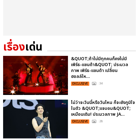
เรื่อง
เด่น
&QUOT;ถ้าไม่มีทุกคนก็คงไม่มี
เพิร์ธ-แซนต้า&QUOT; ประมวล
ภาพ เพิร์ธ-แซนต้า เปลี่ยน
ฮอลล์ให...
EXCLUSIVE
: 34
ไม่ว่าจะวันนี้หรือวันไหน ก็จะยังภูมิใจ
ในตัว &QUOT;แจบอม&QUOT;
เหมือนเดิม! ประมวลภาพ JA...
EXCLUSIVE
: 28