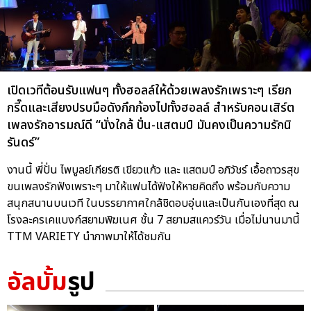
เปิดเวทีต้อนรับแฟนๆ ทั้งฮอลล์ให้ด้วยเพลงรักเพราะๆ เรียก
กรี๊ดและเสียงปรบมือดังกึกก้องไปทั้งฮอลล์ สำหรับคอนเสิร์ต
เพลงรักอารมณ์ดี “นั่งใกล้ ปั่น-แสตมป์ มันคงเป็นความรักนิ
รันดร์”
งานนี้ พี่ปั่น ไพบูลย์เกียรติ เขียวแก้ว และ แสตมป์ อภิวัชร์ เอื้อถาวรสุข
ขนเพลงรักฟังเพราะๆ มาให้แฟนได้ฟังให้หายคิดถึง พร้อมกับความ
สนุกสนานบนเวที ในบรรยากาศใกล้ชิดอบอุ่นและเป็นกันเองที่สุด ณ
โรงละครเคแบงก์สยามพิฆเนศ ชั้น 7 สยามสแควร์วัน เมื่อไม่นานมานี้
TTM VARIETY นำภาพมาให้ได้ชมกัน
อัลบั้ม
รูป