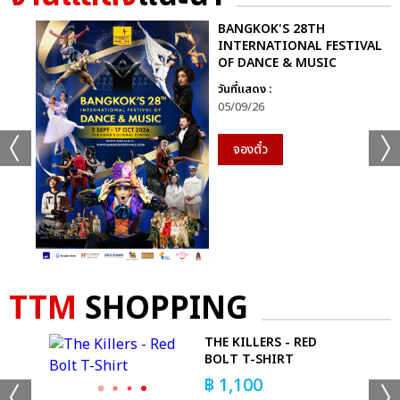
BANGKOK'S 28TH
INTERNATIONAL FESTIVAL
OF DANCE & MUSIC
วันที่แสดง :
05/09/26
จองตั๋ว
TTM
SHOPPING
YOU
THE KILLERS - RED
BOLT T-SHIRT
฿
1,100