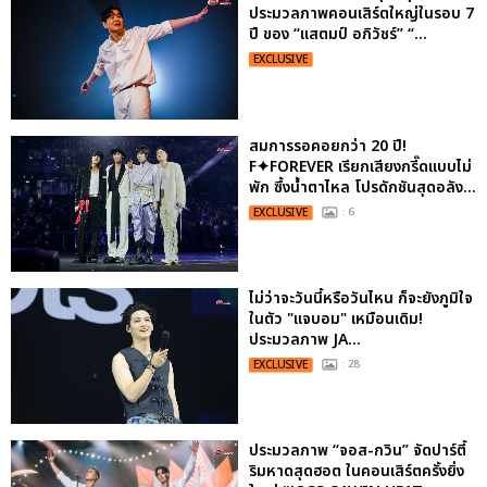
ประมวลภาพคอนเสิร์ตใหญ่ในรอบ 7
ปี ของ “แสตมป์ อภิวัชร์” “...
EXCLUSIVE
สมการรอคอยกว่า 20 ปี!
F✦FOREVER เรียกเสียงกรี๊ดแบบไม่
พัก ซึ้งน้ำตาไหล โปรดักชันสุดอลัง...
EXCLUSIVE
: 6
ไม่ว่าจะวันนี้หรือวันไหน ก็จะยังภูมิใจ
ในตัว "แจบอม" เหมือนเดิม!
ประมวลภาพ JA...
EXCLUSIVE
: 28
ประมวลภาพ “จอส-กวิน” จัดปาร์ตี้
ริมหาดสุดฮอต ในคอนเสิร์ตครั้งยิ่ง