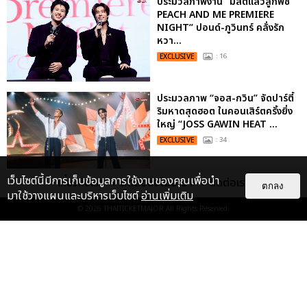
ประมวลภาพงาน “มีสติแล้วลูกพีช
PEACH AND ME PREMIERE
NIGHT” ปอนด์-ภูวินทร์ คลั่งรัก
หวา...
EXCLUSIVE
: 16
ประมวลภาพ “จอส-กวิน” จัดปาร์ตี้
ริมหาดสุดฮอต ในคอนเสิร์ตครั้งยิ่ง
ใหญ่ “JOSS GAWIN HEAT ...
EXCLUSIVE
: 34
เว็บไซต์นี้มีการเก็บข้อมูลการใช้งานของคุณเพื่อนำ
เกี่ยวกับเรา
ติดต่อลงโฆษณา
ติดต่อเรา
ตกลง
“ช่วงเวลาที่ไม่ได้เจอกันพิสูจน์แล้วว่า
มาใช้วางแผนและบริหารเว็บไซต์
อ่านเพิ่มเติม
รักแท้จะไม่มีวันจางหาย” ประมวล
© 2026
THAITICKETMAJOR
All Rights Reserved.
ภาพ JAEHYUN กับแฟน...
EXCLUSIVE
: 10