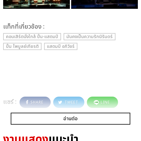
เเท็กที่เกี่ยวข้อง :
คอนเสิร์ตนั่งใกล้ ปั่น-แสตมป์
มันคงเป็นความรักนิรันดร์
ปั่น ไพบูลย์เกียรติ
แสตมป์ อภิวัชร์
แชร์ :
SHARE
TWEET
LINE
อ่านต่อ
งานแสดง
แนะนำ