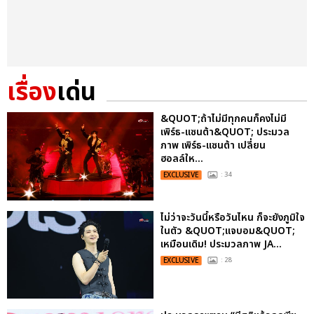
เรื่อง
เด่น
&QUOT;ถ้าไม่มีทุกคนก็คงไม่มี
เพิร์ธ-แซนต้า&QUOT; ประมวล
ภาพ เพิร์ธ-แซนต้า เปลี่ยน
ฮอลล์ให...
EXCLUSIVE
: 34
ไม่ว่าจะวันนี้หรือวันไหน ก็จะยังภูมิใจ
ในตัว &QUOT;แจบอม&QUOT;
เหมือนเดิม! ประมวลภาพ JA...
EXCLUSIVE
: 28