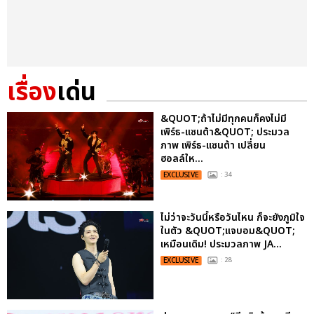
เรื่อง
เด่น
&QUOT;ถ้าไม่มีทุกคนก็คงไม่มี
เพิร์ธ-แซนต้า&QUOT; ประมวล
ภาพ เพิร์ธ-แซนต้า เปลี่ยน
ฮอลล์ให...
EXCLUSIVE
: 34
ไม่ว่าจะวันนี้หรือวันไหน ก็จะยังภูมิใจ
ในตัว &QUOT;แจบอม&QUOT;
เหมือนเดิม! ประมวลภาพ JA...
EXCLUSIVE
: 28