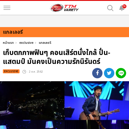
N
แกลเลอรี
หน้าแรก
exclusive
แกลเลอรี
เก็บตกภาพฟินๆ คอนเสิร์ตนั่งใกล้ ปั่น-
แสตมป์ มันคงเป็นความรักนิรันดร์
EXCLUSIVE
: 2 ต.ค. 2562