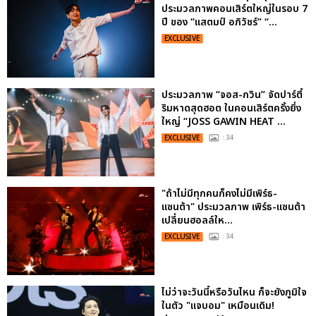
ประมวลภาพคอนเสิร์ตใหญ่ในรอบ 7
ปี ของ “แสตมป์ อภิวัชร์” “...
EXCLUSIVE
ประมวลภาพ “จอส-กวิน” จัดปาร์ตี้
ริมหาดสุดฮอต ในคอนเสิร์ตครั้งยิ่ง
ใหญ่ “JOSS GAWIN HEAT ...
EXCLUSIVE
: 34
"ถ้าไม่มีทุกคนก็คงไม่มีเพิร์ธ-
แซนต้า" ประมวลภาพ เพิร์ธ-แซนต้า
เปลี่ยนฮอลล์ให...
EXCLUSIVE
: 34
ไม่ว่าจะวันนี้หรือวันไหน ก็จะยังภูมิใจ
ในตัว "แจบอม" เหมือนเดิม!