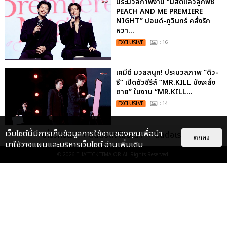
ประมวลภาพงาน “มีสติแล้วลูกพีช
PEACH AND ME PREMIERE
NIGHT” ปอนด์-ภูวินทร์ คลั่งรัก
หวา...
EXCLUSIVE
: 16
เคมีดี มวลสนุก! ประมวลภาพ “ดิว-
ธี” เปิดตัวซีรีส์ “MR.KILL มังงะสั่ง
ตาย” ในงาน “MR.KILL...
EXCLUSIVE
: 14
เว็บไซต์นี้มีการเก็บข้อมูลการใช้งานของคุณเพื่อนำ
เกี่ยวกับเรา
ติดต่อลงโฆษณา
ติดต่อเรา
ตกลง
ประมวลภาพค่ำคืนแห่งความทรงจำ
มาใช้วางแผนและบริหารเว็บไซต์
อ่านเพิ่มเติม
ของ ITZY และมิดจีไทย ในวันที่
© 2026
THAITICKETMAJOR
All Rights Reserved.
หัวใจส่องสว่างไปพร้อมกัน
EXCLUSIVE
: 11