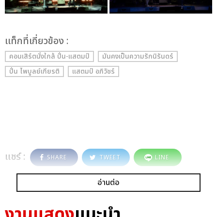
เเท็กที่เกี่ยวข้อง :
คอนเสิร์ตนั่งใกล้ ปั่น-แสตมป์
มันคงเป็นความรักนิรันดร์
ปั่น ไพบูลย์เกียรติ
แสตมป์ อภิวัชร์
แชร์ :
SHARE
TWEET
LINE
อ่านต่อ
งานแสดง
แนะนำ