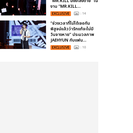
“MR.KILL มังงะสั่งตาย” ใน
งาน “MR.KILL...
EXCLUSIVE
: 14
“ช่วงเวลาที่ไม่ได้เจอกัน
พิสูจน์แล้วว่ารักแท้จะไม่มี
วันจางหาย” ประมวลภาพ
JAEHYUN กับแฟน...
EXCLUSIVE
: 10