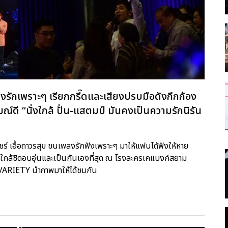
ลงรักเพราะๆ เรียกกรี๊ดและเสียงปรบมือดังกึกก้อง
์ดี “นั่งใกล้ ปั่น-แสตมป์ มันคงเป็นความรักนิรัน
ภิวัชร์ เอื้อถาวรสุข ขนเพลงรักฟังเพราะๆ มาให้แฟนได้ฟังให้หาย
กล้ชิดอบอุ่นและเป็นกันเองที่สุด ณ โรงละครเคแบงก์สยาม
M VARIETY นำภาพมาให้ได้ชมกัน