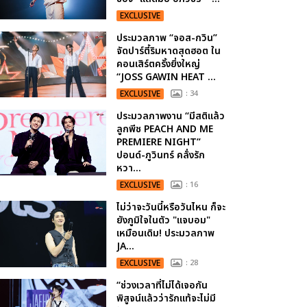
EXCLUSIVE
ประมวลภาพ “จอส-กวิน”
จัดปาร์ตี้ริมหาดสุดฮอต ใน
คอนเสิร์ตครั้งยิ่งใหญ่
“JOSS GAWIN HEAT ...
EXCLUSIVE
: 34
ประมวลภาพงาน “มีสติแล้ว
ลูกพีช PEACH AND ME
PREMIERE NIGHT”
ปอนด์-ภูวินทร์ คลั่งรัก
หวา...
EXCLUSIVE
: 16
ไม่ว่าจะวันนี้หรือวันไหน ก็จะ
ยังภูมิใจในตัว "แจบอม"
เหมือนเดิม! ประมวลภาพ
JA...
EXCLUSIVE
: 28
“ช่วงเวลาที่ไม่ได้เจอกัน
พิสูจน์แล้วว่ารักแท้จะไม่มี