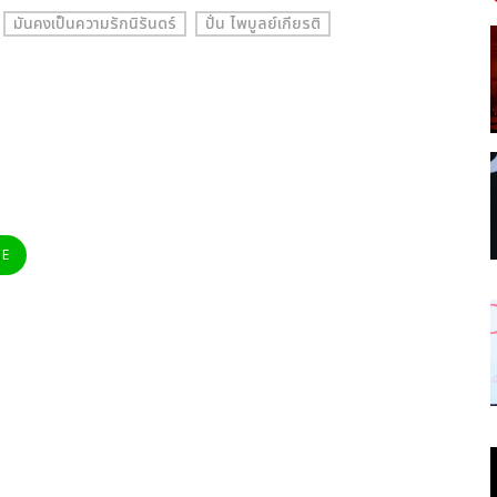
มันคงเป็นความรักนิรันดร์
ปั่น ไพบูลย์เกียรติ
NE