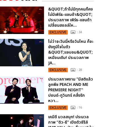
&QUOT;ถ้าไม่มีทุกคนก็คง
ไม่มีเพิร์ธ-แซนต้า&QUOT;
ประมวลภาพ เพิร์ธ-แซนต้า
เปลี่ยนฮอลล์ให...
EXCLUSIVE
: 34
ไม่ว่าจะวันนี้หรือวันไหน ก็จะ
ยังภูมิใจในตัว
&QUOT;แจบอม&QUOT;
เหมือนเดิม! ประมวลภาพ
JA...
EXCLUSIVE
: 28
ประมวลภาพงาน “มีสติแล้ว
ลูกพีช PEACH AND ME
PREMIERE NIGHT”
ปอนด์-ภูวินทร์ คลั่งรัก
หวา...
EXCLUSIVE
: 16
เคมีดี มวลสนุก! ประมวล
ภาพ “ดิว-ธี” เปิดตัวซีรีส์