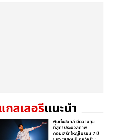
แกลเลอรี
แนะนำ
ฟินทั้งฮอลล์ มีความสุข
ที่สุด! ประมวลภาพ
คอนเสิร์ตใหญ่ในรอบ 7 ปี
ของ “แสตมป์ อภิวัชร์” “...