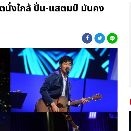
นั่งใกล้ ปั่น-แสตมป์ มันคง