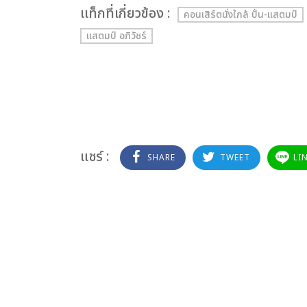
เเท็กที่เกี่ยวข้อง :
คอนเสิร์ตนั่งใกล้ ปั่น-แสตมป์
แสตมป์ อภิวัชร์
แชร์ :
SHARE
TWEET
LI