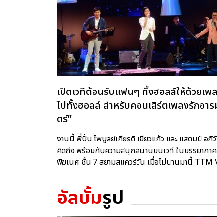
เปิดเวทีต้อนรับแฟนๆ ทั้งฮอลล์ให้ด้วยเพ
ไปทั้งฮอลล์ สำหรับคอนเสิร์ตเพลงรักอารมณ
ดร์”
งานนี้ พี่ปั่น ไพบูลย์เกียรติ เขียวแก้ว และ แสตมป์ อ
คิดถึง พร้อมกับความสนุกสนานบนเวที ในบรรยากาศใ
พิฆเนศ ชั้น 7 สยามสแควร์วัน เมื่อไม่นานมานี้ TT
อัลบั้ม
รูป