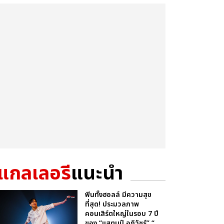
แกลเลอรี
แนะนำ
ฟินทั้งฮอลล์ มีความสุข
ที่สุด! ประมวลภาพ
คอนเสิร์ตใหญ่ในรอบ 7 ปี
ของ “แสตมป์ อภิวัชร์” “...