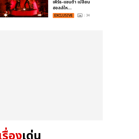
เพิร์ธ-แซนต้า เปลี่ยน
ฮอลล์ให...
EXCLUSIVE
: 34
เรื่อง
เด่น