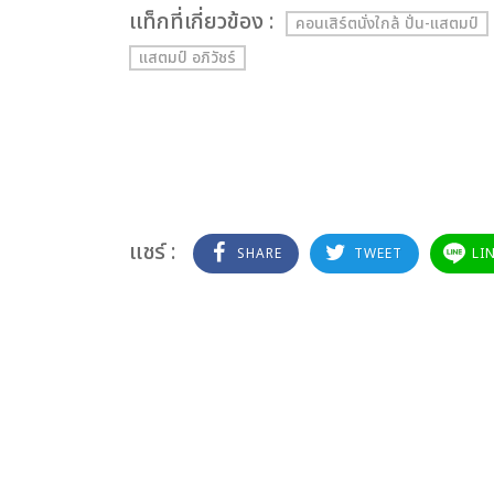
เเท็กที่เกี่ยวข้อง :
คอนเสิร์ตนั่งใกล้ ปั่น-แสตมป์
แสตมป์ อภิวัชร์
แชร์ :
SHARE
TWEET
LI