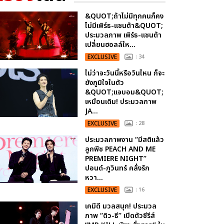
&QUOT;ถ้าไม่มีทุกคนก็คง
ไม่มีเพิร์ธ-แซนต้า&QUOT;
ประมวลภาพ เพิร์ธ-แซนต้า
เปลี่ยนฮอลล์ให...
EXCLUSIVE
: 34
ไม่ว่าจะวันนี้หรือวันไหน ก็จะ
ยังภูมิใจในตัว
&QUOT;แจบอม&QUOT;
เหมือนเดิม! ประมวลภาพ
JA...
EXCLUSIVE
: 28
ประมวลภาพงาน “มีสติแล้ว
ลูกพีช PEACH AND ME
PREMIERE NIGHT”
ปอนด์-ภูวินทร์ คลั่งรัก
หวา...
EXCLUSIVE
: 16
เคมีดี มวลสนุก! ประมวล
ภาพ “ดิว-ธี” เปิดตัวซีรีส์