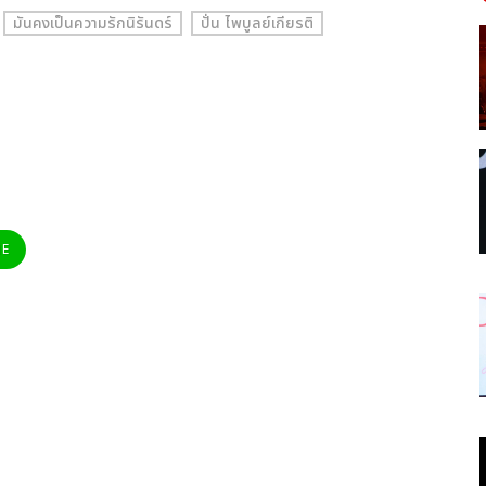
มันคงเป็นความรักนิรันดร์
ปั่น ไพบูลย์เกียรติ
NE