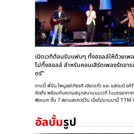
เปิดเวทีต้อนรับแฟนๆ ทั้งฮอลล์ให้ด้วยเพ
ไปทั้งฮอลล์ สำหรับคอนเสิร์ตเพลงรักอารมณ
ดร์”
งานนี้ พี่ปั่น ไพบูลย์เกียรติ เขียวแก้ว และ แสตมป์ อ
คิดถึง พร้อมกับความสนุกสนานบนเวที ในบรรยากาศใ
พิฆเนศ ชั้น 7 สยามสแควร์วัน เมื่อไม่นานมานี้ TT
อัลบั้ม
รูป