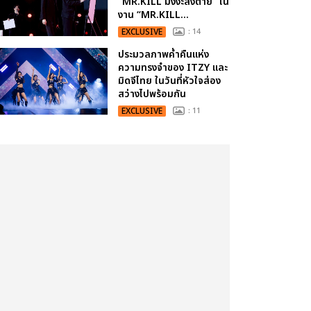
“MR.KILL มังงะสั่งตาย” ใน
งาน “MR.KILL...
EXCLUSIVE
: 14
ประมวลภาพค่ำคืนแห่ง
ความทรงจำของ ITZY และ
มิดจีไทย ในวันที่หัวใจส่อง
สว่างไปพร้อมกัน
EXCLUSIVE
: 11