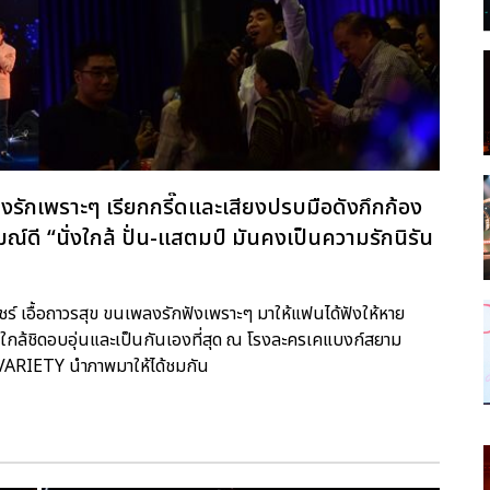
ลงรักเพราะๆ เรียกกรี๊ดและเสียงปรบมือดังกึกก้อง
์ดี “นั่งใกล้ ปั่น-แสตมป์ มันคงเป็นความรักนิรัน
ภิวัชร์ เอื้อถาวรสุข ขนเพลงรักฟังเพราะๆ มาให้แฟนได้ฟังให้หาย
กล้ชิดอบอุ่นและเป็นกันเองที่สุด ณ โรงละครเคแบงก์สยาม
M VARIETY นำภาพมาให้ได้ชมกัน