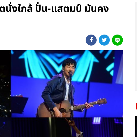
นั่งใกล้ ปั่น-แสตมป์ มันคง