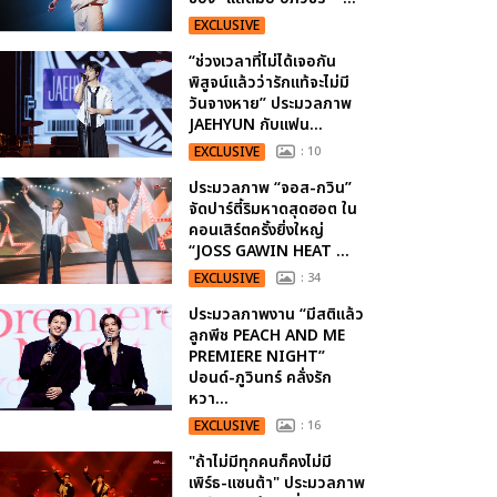
EXCLUSIVE
“ช่วงเวลาที่ไม่ได้เจอกัน
พิสูจน์แล้วว่ารักแท้จะไม่มี
วันจางหาย” ประมวลภาพ
JAEHYUN กับแฟน...
EXCLUSIVE
: 10
ประมวลภาพ “จอส-กวิน”
จัดปาร์ตี้ริมหาดสุดฮอต ใน
คอนเสิร์ตครั้งยิ่งใหญ่
“JOSS GAWIN HEAT ...
EXCLUSIVE
: 34
ประมวลภาพงาน “มีสติแล้ว
ลูกพีช PEACH AND ME
PREMIERE NIGHT”
ปอนด์-ภูวินทร์ คลั่งรัก
หวา...
EXCLUSIVE
: 16
"ถ้าไม่มีทุกคนก็คงไม่มี
เพิร์ธ-แซนต้า" ประมวลภาพ