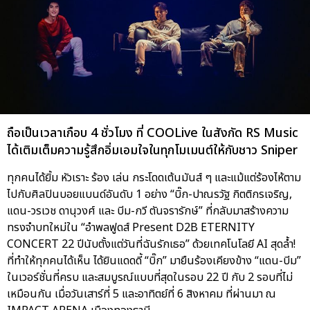
ถือเป็นเวลาเกือบ 4 ชั่วโมง ที่ COOLive ในสังกัด RS Music
ได้เติมเต็มความรู้สึกอิ่มเอมใจในทุกโมเมนต์ให้กับชาว Sniper
ทุกคนได้ยิ้ม หัวเราะ ร้อง เล่น กระโดดเต้นมันส์ ๆ และแม้แต่ร้องไห้ตาม
ไปกับศิลปินบอยแบนด์อันดับ 1 อย่าง “บิ๊ก-ปาณรวัฐ กิตติกรเจริญ,
แดน-วรเวช ดานุวงศ์ และ บีม-กวี ตันจรารักษ์” ที่กลับมาสร้างความ
ทรงจำบทใหม่ใน “อำพลฟูดส์ Present D2B ETERNITY
CONCERT 22 ปีนับตั้งแต่วันที่ฉันรักเธอ” ด้วยเทคโนโลยี AI สุดล้ำ!
ที่ทำให้ทุกคนได้เห็น ได้ยินแดดดี้ “บิ๊ก” มายืนร้องเคียงข้าง “แดน-บีม”
ในเวอร์ชั่นที่ครบ และสมบูรณ์แบบที่สุดในรอบ 22 ปี กับ 2 รอบที่ไม่
เหมือนกัน เมื่อวันเสาร์ที่ 5 และอาทิตย์ที่ 6 สิงหาคม ที่ผ่านมา ณ