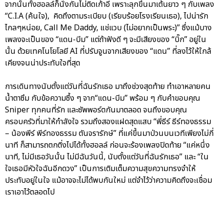
จากนั้นทั้งฮอลล์ก็นั่งกันไม่ติดเก้าอี้ เพราะลุกขึ้นมาเต้นยาว ๆ กับเพลง
“C.I.A (ค้นใจ), คิดถึงตามระเบียบ (เรียบร้อยโรงเรียนเธอ), ไปน่ารัก
ไกลๆหน่อย, Call Me Daddy, แช่แวบ (ไม่อยากเป็นพระ)” ซึ่งแม้บาง
เพลงจะเป็นของ “แดน-บีม” แต่ถ้าฟังดี ๆ จะมีเสียงของ “บิ๊ก” อยู่ใน
นั้น ด้วยเทคโนโยโลยี AI ที่ปรับจูนจากเสียงของ “แดน” ที่ลงไว้ให้ใกล้
เคียงจนน่าประทับใจที่สุด
การเดินทางนับตั้งแต่วันที่ฉันรักเธอ มาถึงช่วงสุดท้าย ทำเอาหลายคน
น้ำตาซึม กับข้อความซึ้ง ๆ จาก“แดน-บีม” พร้อม ๆ กับคำขอบคุณ
Sniper ทุกคนที่รัก และซัพพอร์ตกันมาตลอด จนถึงขอบคุณ
ครอบครัวที่มาให้กำลังใจ รวมถึงสองแฝดสุดแสบ “พี่ธีร์ ธีร์ทองธรรม
– น้องพีร์ พีร์ทองธรรม ตันจรารักษ์” ที่แค่ขึ้นมาป่วนบนเวทีเพียงไม่กี่
นาที ก็สามารถตกติ่งไปได้ทั้งฮอลล์ ก่อนจะร้องเพลงปิดท้าย “แค่หนึ่ง
นาที, ไม่มีเธอวันนั้น ไม่มีฉันวันนี้, นับตั้งแต่วันที่ฉันรักเธอ” และ “ใน
ใจเธอมีหัวใจฉันอีกดวง” เป็นการเติมเต็มความสุขความทรงจำให้
ประทับอยู่ในใจ แม้อาจจะไม่ได้พบกันใหม่ แต่จำไว้ว่าความคิดถึงจะเชื่อม
เราเอาไว้ตลอดไป