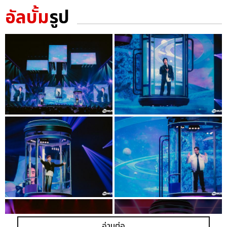
อัลบั้ม
รูป
อ่านต่อ