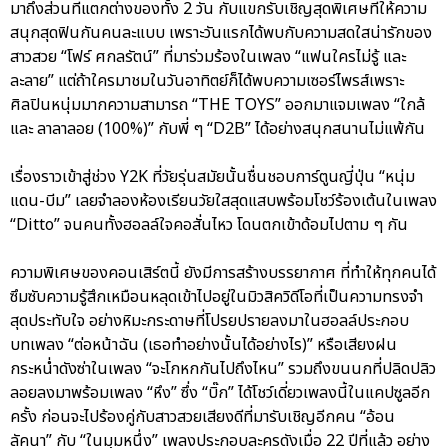
มาถึงส่วนที่แตกต่างของทั้ง 2 วัน กับแขกรับเชิญสุดพิเศษที่ให้ความ
สนุกสุดฟินกันคนละแบบ เพราะวันแรกได้พบกับความสดใสน่ารักของ
สาวสวย “โฟร์ ศกลรัตน์” ที่มาร่วมร้องในเพลง “แฟนใครไม่รู้ และ
ละลาย” แต่ถ้าใครมาชมในวันอาทิตย์ก็ได้พบความเซอร์ไพรส์เพราะ
ศิลปินหนุ่มมากความสามารถ “THE TOYS” ออกมาแจมเพลง “ใกล้
และ ลาลาลอย (100%)” กับพี่ ๆ “D2B” ได้อย่างสนุกสนานไม่แพ้กัน
เรื่องราวเข้าสู่ช่วง Y2K ที่วัยรุ่นสมัยนั้นชื่นชอบการ์ตูนญี่ปุ่น “หนุ่ม
แดน-บีม” เลยจำลองห้องเรียนวัยใสสุดแสบพร้อมโชว์ร้องเต้นในเพลง
“Ditto” จนคนทั้งฮอลล์ใจคอสั่นไหว โดนตกเข้าด้อมไปตาม ๆ กัน
ความพิเศษของคอนเสิร์ตนี้ ยังมีการสร้างบรรยากาศ ที่ทำให้ทุกคนได้
ซึมซับความรู้สึกเหมือนหลุดเข้าไปอยู่ในมิวสิควิดีโอที่เป็นความทรงจำ
สุดประทับใจ อย่างหิมะกระดาษที่โปรยปรายลงมาในฮอลล์ประกอบ
บทเพลง “ต่อหน้าฉัน (เธอทำอย่างนั้นได้อย่างไร)” หรือเสียงฝน
กระหน่ำดังซ่าในเพลง “จะโกหกกันไปถึงไหน” รวมถึงขนนกที่ปลิดปลิว
ลอยลงมาพร้อมเพลง “หึง” ซึ่ง “บิ๊ก” ได้โชว์เดี่ยวเพลงนี้ในแคปซูลอีก
ครั้ง ก่อนจะไปร้องคู่กับสาวสวยเสียงดีที่มารับเชิญอีกคน “อ้อน
ลัคนา” กับ “ในมุมหนึ่ง” เพลงประกอบละครดังเมื่อ 22 ปีที่แล้ว อย่าง