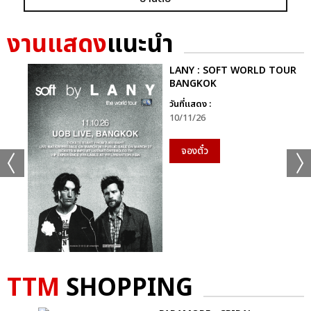
+56
ดูรูปทั้งหมด
งานแสดง
แนะนำ
LANY : SOFT WORLD TOUR
BANGKOK
วันที่แสดง :
เเท็กที่เกี่ยวข้อง :
10/11/26
D2B
จองตั๋ว
COOLFAHRENHEIT ร่วมกับ อำพลฟูดส์ PRESENT D2B ETERNITY
CONCERT 22 ปีนับตั้งแต่วันที่ฉันรักเธอ
D2B ETERNITY CONCERT 22 ปีนับตั้งแต่วันที่ฉันรักเธอ
TTM
SHOPPING
แชร์ :
SHARE
TWEET
LINE