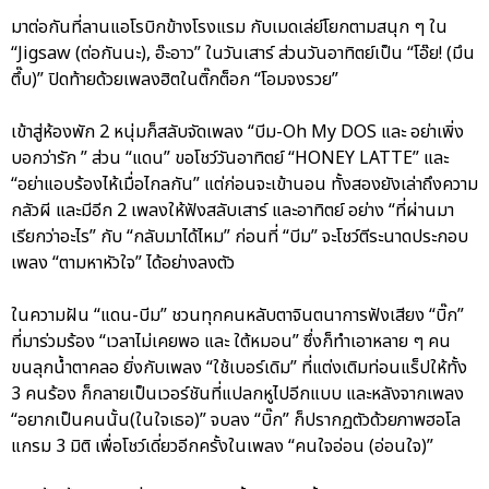
มาต่อกันที่ลานแอโรบิกข้างโรงแรม กับเมดเล่ย์โยกตามสนุก ๆ ใน
“Jigsaw (ต่อกันนะ), อ๊ะอาว” ในวันเสาร์ ส่วนวันอาทิตย์เป็น “โอ๊ย! (มึน
ตึ๊บ)” ปิดท้ายด้วยเพลงฮิตในติ๊กต็อก “โอมจงรวย”
เข้าสู่ห้องพัก 2 หนุ่มก็สลับจัดเพลง “บีม-Oh My DOS และ อย่าเพิ่ง
บอกว่ารัก ” ส่วน “แดน” ขอโชว์วันอาทิตย์ “HONEY LATTE” และ
“อย่าแอบร้องไห้เมื่อไกลกัน” แต่ก่อนจะเข้านอน ทั้งสองยังเล่าถึงความ
กลัวผี และมีอีก 2 เพลงให้ฟังสลับเสาร์ และอาทิตย์ อย่าง “ที่ผ่านมา
เรียกว่าอะไร” กับ “กลับมาได้ไหม” ก่อนที่ “บีม” จะโชว์ตีระนาดประกอบ
เพลง “ตามหาหัวใจ” ได้อย่างลงตัว
ในความฝัน “แดน-บีม” ชวนทุกคนหลับตาจินตนาการฟังเสียง “บิ๊ก”
ที่มาร่วมร้อง “เวลาไม่เคยพอ และ ใต้หมอน” ซึ่งก็ทำเอาหลาย ๆ คน
ขนลุกน้ำตาคลอ ยิ่งกับเพลง “ใช้เบอร์เดิม” ที่แต่งเติมท่อนแร็ปให้ทั้ง
3 คนร้อง ก็กลายเป็นเวอร์ชันที่แปลกหูไปอีกแบบ และหลังจากเพลง
“อยากเป็นคนนั้น(ในใจเธอ)” จบลง “บิ๊ก” ก็ปรากฏตัวด้วยภาพฮอโล
แกรม 3 มิติ เพื่อโชว์เดี่ยวอีกครั้งในเพลง “คนใจอ่อน (อ่อนใจ)”