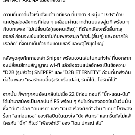
IMPACT ARENA เมืองทองธานี
ความตื่นตาตื่นใจเริ่มตั้งแต่วินาทีแรก ที่เปิดตัว 3 หนุ่ม “D2B” ด้วย
แคปซูลสุดอลังการที่ค่อย ๆ เคลื่อนผ่านจากด้านบนลงสู่เวที พร้อม ๆ
กับบทเพลง “ไม่เปลี่ยนใจ(เธอคนเดียว)” ที่เรียกเสียงกรี๊ดลั่นทะลุ
ฮอลล์ ก่อนจะขยับแข้งขาไปกับเพลงสนุก “ซ่าส์...(สั่นๆ) และ อยากให้
เธอกัด” ที่จัดมาเต็มด้วยทีมแดนเซอร์ และพลุไฟชุดใหญ่
หลังพูดคุยทักทายเหล่า Sniper พร้อมชวนเล่นโบกแท่งไฟ ที่นอกจาก
จะเปลี่ยนสีตามสัญญาณ wi-fi แล้วยังชวนแปลอักษรเป็นข้อความ
“D2B (รูปหัวใจ) SNIPER” และ “D2B ETERNITY” ก่อนที่มาฟังกัน
ต่อในเพลง “เธอรักคนอื่น(จริงหรือเปล่า), รักก็ได้... ไม่รักก็ได้”
จากนั้น ก็พาทุกคนย้อนกลับไปเมื่อ 22 ปีก่อน ตอนที่ “บิ๊ก-แดน-บีม”
ได้เข้ามาสมัครเป็นศิลปินที่ RS พร้อม ๆ กับโชว์เพลงออดิชันในวันนั้น
ซึ่ง “บีม” เลือก “คนแรก” ของ “เจมส์ เรืองศักดิ์” ส่วน “แดน” โชว์พลัง
ร็อก “ลาก่อนเธอ” ของศิลปินในดวงใจ “ดัง พันกร” และกรี๊ดดังไม่แพ้
ใครกับ “บิ๊ก” ที่โชว์ “เพียงจำไว้” ของ “โดม ปกรณ์ ลัม”