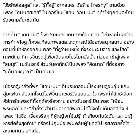
“วัยร้ายไฮสคูล” และ “รู้ทั้งรู้” จากละคร “วัยร้าย Freshy” ตามด้วย
เพลง “คนนิสัยเสีย” ในเวอร์ชัน “แดน-อ้อน-บีม” ที่ทำให้ทุกคนตะโกน
ร้องตามลั่นเช่นกัน
จากนั้น “แดน-บีม” ก็พา Sniper เดินทางย้อนเวลา ว่าถ้าหากในอดีตมี
การทำ Vlog ก็คงสะท้อนภาพแต่ละเหตุการณ์ได้อย่างสนุกสนาน อย่าง
ตอนที่เข้าห้องอัดกับเพลง “ที่ดูว่าผมหยิ่ง ที่จริงน่ะผมอาย และ โสด”
ภาพตัดมาที่การขึ้นรถตู้เพื่อเดินสายโปรโมทอัลบั้ม ก่อนจะเข้าสู่เพลง
“สมมุติ” ในวันเสาร์ ส่วนวันอาทิตย์เป็นเพลง “คิดมาก” ที่ติ่งอย่าง
“แก้ม วิชญาณี” เป็นคนขอ
เมื่อรถตู้มาถึงที่พัก “แดน-บีม” ก็เนรมิตลอบบี้โรงแรมดูอบอุ่น แถม
สุ่มแฟนคลับจากโซนวีไอพีขึ้นมาเซอร์วิสแบบเอาใจ เพราะให้สิทธิ์เลือก
คีย์การ์ดเพลงที่ทั้งคู่ต้องร้องตาม อย่างวันเสาร์เป็นเพลง “เพื่อน
พระเอก” และ “ก้ำกึ่ง” ส่วนวันอาทิตย์พิเศษใส่ไข่จัดไปเต็มลีสต์ทั้ง 4
เพลง “ไม่ซื่อ, เรื่องจริงๆ ที่ผู้หญิง(ก็)ไม่รู้, ถ้าเทียบกับใจฉัน และ ปาฎิ
หาริย์ครั้งสุดท้าย” ที่ร้องไปกุมมือแฟนคลับผู้โชคดีไป เรียกว่ากรี๊ดใจ
ละลายกันเลยทีเดียว