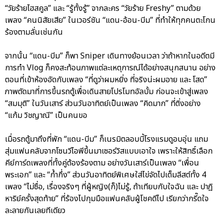
“วัยร้ายไฮสคูล” และ “รู้ทั้งรู้” จากละคร “วัยร้าย Freshy” ตามด้วย
เพลง “คนนิสัยเสีย” ในเวอร์ชัน “แดน-อ้อน-บีม” ที่ทำให้ทุกคนตะโกน
ร้องตามลั่นเช่นกัน
จากนั้น “แดน-บีม” ก็พา Sniper เดินทางย้อนเวลา ว่าถ้าหากในอดีตมี
การทำ Vlog ก็คงสะท้อนภาพแต่ละเหตุการณ์ได้อย่างสนุกสนาน อย่าง
ตอนที่เข้าห้องอัดกับเพลง “ที่ดูว่าผมหยิ่ง ที่จริงน่ะผมอาย และ โสด”
ภาพตัดมาที่การขึ้นรถตู้เพื่อเดินสายโปรโมทอัลบั้ม ก่อนจะเข้าสู่เพลง
“สมมุติ” ในวันเสาร์ ส่วนวันอาทิตย์เป็นเพลง “คิดมาก” ที่ติ่งอย่าง
“แก้ม วิชญาณี” เป็นคนขอ
เมื่อรถตู้มาถึงที่พัก “แดน-บีม” ก็เนรมิตลอบบี้โรงแรมดูอบอุ่น แถม
สุ่มแฟนคลับจากโซนวีไอพีขึ้นมาเซอร์วิสแบบเอาใจ เพราะให้สิทธิ์เลือก
คีย์การ์ดเพลงที่ทั้งคู่ต้องร้องตาม อย่างวันเสาร์เป็นเพลง “เพื่อน
พระเอก” และ “ก้ำกึ่ง” ส่วนวันอาทิตย์พิเศษใส่ไข่จัดไปเต็มลีสต์ทั้ง 4
เพลง “ไม่ซื่อ, เรื่องจริงๆ ที่ผู้หญิง(ก็)ไม่รู้, ถ้าเทียบกับใจฉัน และ ปาฎิ
หาริย์ครั้งสุดท้าย” ที่ร้องไปกุมมือแฟนคลับผู้โชคดีไป เรียกว่ากรี๊ดใจ
ละลายกันเลยทีเดียว