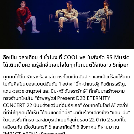
ถือเป็นเวลาเกือบ 4 ชั่วโมง ที่ COOLive ในสังกัด RS Music
ได้เติมเต็มความรู้สึกอิ่มเอมใจในทุกโมเมนต์ให้กับชาว Sniper
ทุกคนได้ยิ้ม หัวเราะ ร้อง เล่น กระโดดเต้นมันส์ ๆ และแม้แต่ร้องไห้ตาม
ไปกับศิลปินบอยแบนด์อันดับ 1 อย่าง “บิ๊ก-ปาณรวัฐ กิตติกรเจริญ,
แดน-วรเวช ดานุวงศ์ และ บีม-กวี ตันจรารักษ์” ที่กลับมาสร้างความ
ทรงจำบทใหม่ใน “อำพลฟูดส์ Present D2B ETERNITY
CONCERT 22 ปีนับตั้งแต่วันที่ฉันรักเธอ” ด้วยเทคโนโลยี AI สุดล้ำ!
ที่ทำให้ทุกคนได้เห็น ได้ยินแดดดี้ “บิ๊ก” มายืนร้องเคียงข้าง “แดน-บีม”
ในเวอร์ชั่นที่ครบ และสมบูรณ์แบบที่สุดในรอบ 22 ปี กับ 2 รอบที่ไม่
เหมือนกัน เมื่อวันเสาร์ที่ 5 และอาทิตย์ที่ 6 สิงหาคม ที่ผ่านมา ณ