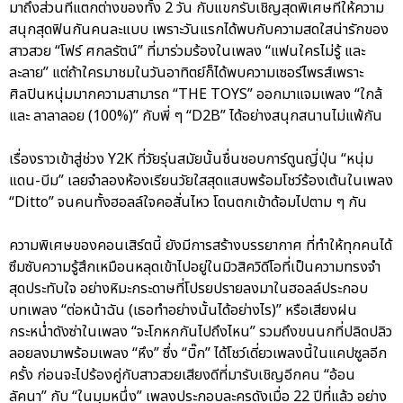
มาถึงส่วนที่แตกต่างของทั้ง 2 วัน กับแขกรับเชิญสุดพิเศษที่ให้ความ
สนุกสุดฟินกันคนละแบบ เพราะวันแรกได้พบกับความสดใสน่ารักของ
สาวสวย “โฟร์ ศกลรัตน์” ที่มาร่วมร้องในเพลง “แฟนใครไม่รู้ และ
ละลาย” แต่ถ้าใครมาชมในวันอาทิตย์ก็ได้พบความเซอร์ไพรส์เพราะ
ศิลปินหนุ่มมากความสามารถ “THE TOYS” ออกมาแจมเพลง “ใกล้
และ ลาลาลอย (100%)” กับพี่ ๆ “D2B” ได้อย่างสนุกสนานไม่แพ้กัน
เรื่องราวเข้าสู่ช่วง Y2K ที่วัยรุ่นสมัยนั้นชื่นชอบการ์ตูนญี่ปุ่น “หนุ่ม
แดน-บีม” เลยจำลองห้องเรียนวัยใสสุดแสบพร้อมโชว์ร้องเต้นในเพลง
“Ditto” จนคนทั้งฮอลล์ใจคอสั่นไหว โดนตกเข้าด้อมไปตาม ๆ กัน
ความพิเศษของคอนเสิร์ตนี้ ยังมีการสร้างบรรยากาศ ที่ทำให้ทุกคนได้
ซึมซับความรู้สึกเหมือนหลุดเข้าไปอยู่ในมิวสิควิดีโอที่เป็นความทรงจำ
สุดประทับใจ อย่างหิมะกระดาษที่โปรยปรายลงมาในฮอลล์ประกอบ
บทเพลง “ต่อหน้าฉัน (เธอทำอย่างนั้นได้อย่างไร)” หรือเสียงฝน
กระหน่ำดังซ่าในเพลง “จะโกหกกันไปถึงไหน” รวมถึงขนนกที่ปลิดปลิว
ลอยลงมาพร้อมเพลง “หึง” ซึ่ง “บิ๊ก” ได้โชว์เดี่ยวเพลงนี้ในแคปซูลอีก
ครั้ง ก่อนจะไปร้องคู่กับสาวสวยเสียงดีที่มารับเชิญอีกคน “อ้อน
ลัคนา” กับ “ในมุมหนึ่ง” เพลงประกอบละครดังเมื่อ 22 ปีที่แล้ว อย่าง