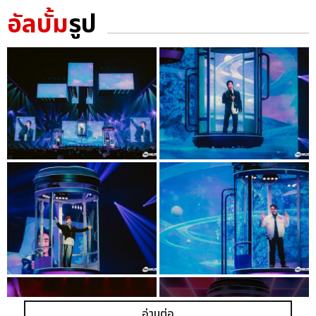
อัลบั้ม
รูป
อ่านต่อ