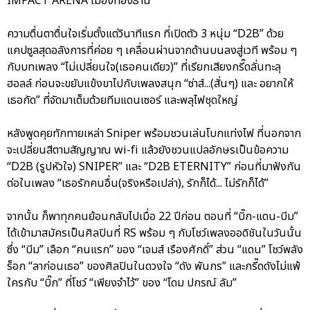
IMPACT ARENA เมืองทองธานี
ความตื่นตาตื่นใจเริ่มตั้งแต่วินาทีแรก ที่เปิดตัว 3 หนุ่ม “D2B” ด้วย
แคปซูลสุดอลังการที่ค่อย ๆ เคลื่อนผ่านจากด้านบนลงสู่เวที พร้อม ๆ
กับบทเพลง “ไม่เปลี่ยนใจ(เธอคนเดียว)” ที่เรียกเสียงกรี๊ดลั่นทะลุ
ฮอลล์ ก่อนจะขยับแข้งขาไปกับเพลงสนุก “ซ่าส์...(สั่นๆ) และ อยากให้
เธอกัด” ที่จัดมาเต็มด้วยทีมแดนเซอร์ และพลุไฟชุดใหญ่
หลังพูดคุยทักทายเหล่า Sniper พร้อมชวนเล่นโบกแท่งไฟ ที่นอกจาก
จะเปลี่ยนสีตามสัญญาณ wi-fi แล้วยังชวนแปลอักษรเป็นข้อความ
“D2B (รูปหัวใจ) SNIPER” และ “D2B ETERNITY” ก่อนที่มาฟังกัน
ต่อในเพลง “เธอรักคนอื่น(จริงหรือเปล่า), รักก็ได้... ไม่รักก็ได้”
จากนั้น ก็พาทุกคนย้อนกลับไปเมื่อ 22 ปีก่อน ตอนที่ “บิ๊ก-แดน-บีม”
ได้เข้ามาสมัครเป็นศิลปินที่ RS พร้อม ๆ กับโชว์เพลงออดิชันในวันนั้น
ซึ่ง “บีม” เลือก “คนแรก” ของ “เจมส์ เรืองศักดิ์” ส่วน “แดน” โชว์พลัง
ร็อก “ลาก่อนเธอ” ของศิลปินในดวงใจ “ดัง พันกร” และกรี๊ดดังไม่แพ้
ใครกับ “บิ๊ก” ที่โชว์ “เพียงจำไว้” ของ “โดม ปกรณ์ ลัม”