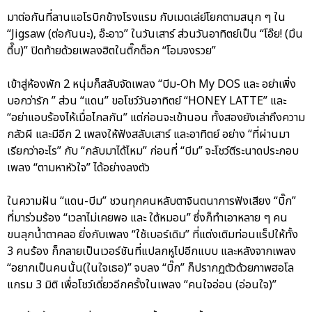
มาต่อกันที่ลานแอโรบิกข้างโรงแรม กับเมดเล่ย์โยกตามสนุก ๆ ใน
“Jigsaw (ต่อกันนะ), อ๊ะอาว” ในวันเสาร์ ส่วนวันอาทิตย์เป็น “โอ๊ย! (มึน
ตึ๊บ)” ปิดท้ายด้วยเพลงฮิตในติ๊กต็อก “โอมจงรวย”
เข้าสู่ห้องพัก 2 หนุ่มก็สลับจัดเพลง “บีม-Oh My DOS และ อย่าเพิ่ง
บอกว่ารัก ” ส่วน “แดน” ขอโชว์วันอาทิตย์ “HONEY LATTE” และ
“อย่าแอบร้องไห้เมื่อไกลกัน” แต่ก่อนจะเข้านอน ทั้งสองยังเล่าถึงความ
กลัวผี และมีอีก 2 เพลงให้ฟังสลับเสาร์ และอาทิตย์ อย่าง “ที่ผ่านมา
เรียกว่าอะไร” กับ “กลับมาได้ไหม” ก่อนที่ “บีม” จะโชว์ตีระนาดประกอบ
เพลง “ตามหาหัวใจ” ได้อย่างลงตัว
ในความฝัน “แดน-บีม” ชวนทุกคนหลับตาจินตนาการฟังเสียง “บิ๊ก”
ที่มาร่วมร้อง “เวลาไม่เคยพอ และ ใต้หมอน” ซึ่งก็ทำเอาหลาย ๆ คน
ขนลุกน้ำตาคลอ ยิ่งกับเพลง “ใช้เบอร์เดิม” ที่แต่งเติมท่อนแร็ปให้ทั้ง
3 คนร้อง ก็กลายเป็นเวอร์ชันที่แปลกหูไปอีกแบบ และหลังจากเพลง
“อยากเป็นคนนั้น(ในใจเธอ)” จบลง “บิ๊ก” ก็ปรากฏตัวด้วยภาพฮอโล
แกรม 3 มิติ เพื่อโชว์เดี่ยวอีกครั้งในเพลง “คนใจอ่อน (อ่อนใจ)”