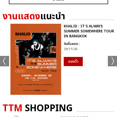
+56
ดูรูปทั้งหมด
งานแสดง
แนะนำ
KHALID : IT'S ALWAYS
SUMMER SOMEWHERE TOUR
IN BANGKOK
เเท็กที่เกี่ยวข้อง :
วันที่แสดง :
29/11/26
D2B
COOLFAHRENHEIT ร่วมกับ อำพลฟูดส์ PRESENT D2B ETERNITY
จองตั๋ว
CONCERT 22 ปีนับตั้งแต่วันที่ฉันรักเธอ
D2B ETERNITY CONCERT 22 ปีนับตั้งแต่วันที่ฉันรักเธอ
TTM
SHOPPING
แชร์ :
SHARE
TWEET
LINE