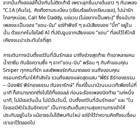
จากนั้นทั้งฮอลล์ก็นั่งกันไม่ติดเก้าอี้ เพราะลุกขึ้นมาเต้นยาว ๆ กับเพลง
“C.I.A (ค้นใจ), คิดถึงตามระเบียบ (เรียบร้อยโรงเรียนเธอ), ไปน่ารัก
ไกลๆหน่อย, Call Me Daddy, แช่แวบ (ไม่อยากเป็นพระ)” ซึ่งแม้บาง
เพลงจะเป็นของ “แดน-บีม” แต่ถ้าฟังดี ๆ จะมีเสียงของ “บิ๊ก” อยู่ใน
นั้น ด้วยเทคโนโยโลยี AI ที่ปรับจูนจากเสียงของ “แดน” ที่ลงไว้ให้ใกล้
เคียงจนน่าประทับใจที่สุด
การเดินทางนับตั้งแต่วันที่ฉันรักเธอ มาถึงช่วงสุดท้าย ทำเอาหลายคน
น้ำตาซึม กับข้อความซึ้ง ๆ จาก“แดน-บีม” พร้อม ๆ กับคำขอบคุณ
Sniper ทุกคนที่รัก และซัพพอร์ตกันมาตลอด จนถึงขอบคุณ
ครอบครัวที่มาให้กำลังใจ รวมถึงสองแฝดสุดแสบ “พี่ธีร์ ธีร์ทองธรรม
– น้องพีร์ พีร์ทองธรรม ตันจรารักษ์” ที่แค่ขึ้นมาป่วนบนเวทีเพียงไม่กี่
นาที ก็สามารถตกติ่งไปได้ทั้งฮอลล์ ก่อนจะร้องเพลงปิดท้าย “แค่หนึ่ง
นาที, ไม่มีเธอวันนั้น ไม่มีฉันวันนี้, นับตั้งแต่วันที่ฉันรักเธอ” และ “ใน
ใจเธอมีหัวใจฉันอีกดวง” เป็นการเติมเต็มความสุขความทรงจำให้
ประทับอยู่ในใจ แม้อาจจะไม่ได้พบกันใหม่ แต่จำไว้ว่าความคิดถึงจะเชื่อม
เราเอาไว้ตลอดไป