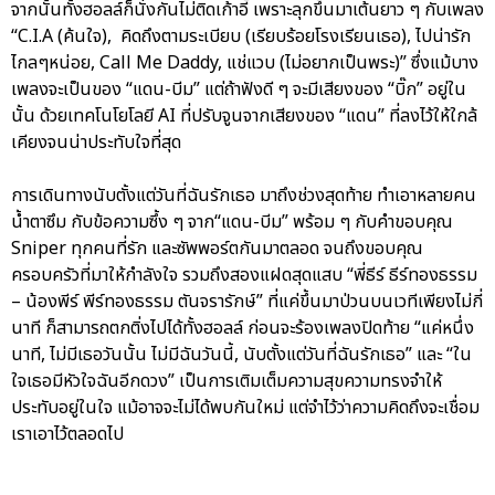
จากนั้นทั้งฮอลล์ก็นั่งกันไม่ติดเก้าอี้ เพราะลุกขึ้นมาเต้นยาว ๆ กับเพลง
“C.I.A (ค้นใจ), คิดถึงตามระเบียบ (เรียบร้อยโรงเรียนเธอ), ไปน่ารัก
ไกลๆหน่อย, Call Me Daddy, แช่แวบ (ไม่อยากเป็นพระ)” ซึ่งแม้บาง
เพลงจะเป็นของ “แดน-บีม” แต่ถ้าฟังดี ๆ จะมีเสียงของ “บิ๊ก” อยู่ใน
นั้น ด้วยเทคโนโยโลยี AI ที่ปรับจูนจากเสียงของ “แดน” ที่ลงไว้ให้ใกล้
เคียงจนน่าประทับใจที่สุด
การเดินทางนับตั้งแต่วันที่ฉันรักเธอ มาถึงช่วงสุดท้าย ทำเอาหลายคน
น้ำตาซึม กับข้อความซึ้ง ๆ จาก“แดน-บีม” พร้อม ๆ กับคำขอบคุณ
Sniper ทุกคนที่รัก และซัพพอร์ตกันมาตลอด จนถึงขอบคุณ
ครอบครัวที่มาให้กำลังใจ รวมถึงสองแฝดสุดแสบ “พี่ธีร์ ธีร์ทองธรรม
– น้องพีร์ พีร์ทองธรรม ตันจรารักษ์” ที่แค่ขึ้นมาป่วนบนเวทีเพียงไม่กี่
นาที ก็สามารถตกติ่งไปได้ทั้งฮอลล์ ก่อนจะร้องเพลงปิดท้าย “แค่หนึ่ง
นาที, ไม่มีเธอวันนั้น ไม่มีฉันวันนี้, นับตั้งแต่วันที่ฉันรักเธอ” และ “ใน
ใจเธอมีหัวใจฉันอีกดวง” เป็นการเติมเต็มความสุขความทรงจำให้
ประทับอยู่ในใจ แม้อาจจะไม่ได้พบกันใหม่ แต่จำไว้ว่าความคิดถึงจะเชื่อม
เราเอาไว้ตลอดไป