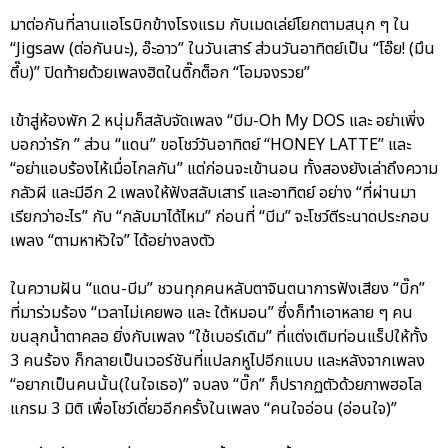
มาต่อกันที่ลานแอโรบิกข้างโรงแรม กับเมดเล่ย์โยกตามสนุก ๆ ใน
“Jigsaw (ต่อกันนะ), อ๊ะอาว” ในวันเสาร์ ส่วนวันอาทิตย์เป็น “โอ๊ย! (มึน
ตึ๊บ)” ปิดท้ายด้วยเพลงฮิตในติ๊กต็อก “โอมจงรวย”
เข้าสู่ห้องพัก 2 หนุ่มก็สลับจัดเพลง “บีม-Oh My DOS และ อย่าเพิ่ง
บอกว่ารัก ” ส่วน “แดน” ขอโชว์วันอาทิตย์ “HONEY LATTE” และ
“อย่าแอบร้องไห้เมื่อไกลกัน” แต่ก่อนจะเข้านอน ทั้งสองยังเล่าถึงความ
กลัวผี และมีอีก 2 เพลงให้ฟังสลับเสาร์ และอาทิตย์ อย่าง “ที่ผ่านมา
เรียกว่าอะไร” กับ “กลับมาได้ไหม” ก่อนที่ “บีม” จะโชว์ตีระนาดประกอบ
เพลง “ตามหาหัวใจ” ได้อย่างลงตัว
ในความฝัน “แดน-บีม” ชวนทุกคนหลับตาจินตนาการฟังเสียง “บิ๊ก”
ที่มาร่วมร้อง “เวลาไม่เคยพอ และ ใต้หมอน” ซึ่งก็ทำเอาหลาย ๆ คน
ขนลุกน้ำตาคลอ ยิ่งกับเพลง “ใช้เบอร์เดิม” ที่แต่งเติมท่อนแร็ปให้ทั้ง
3 คนร้อง ก็กลายเป็นเวอร์ชันที่แปลกหูไปอีกแบบ และหลังจากเพลง
“อยากเป็นคนนั้น(ในใจเธอ)” จบลง “บิ๊ก” ก็ปรากฏตัวด้วยภาพฮอโล
แกรม 3 มิติ เพื่อโชว์เดี่ยวอีกครั้งในเพลง “คนใจอ่อน (อ่อนใจ)”