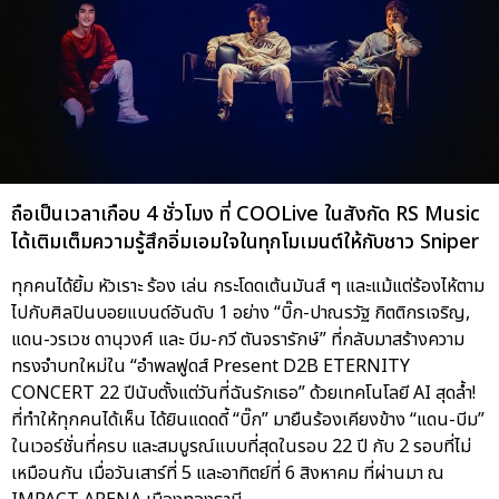
ถือเป็นเวลาเกือบ 4 ชั่วโมง ที่ COOLive ในสังกัด RS Music
ได้เติมเต็มความรู้สึกอิ่มเอมใจในทุกโมเมนต์ให้กับชาว Sniper
ทุกคนได้ยิ้ม หัวเราะ ร้อง เล่น กระโดดเต้นมันส์ ๆ และแม้แต่ร้องไห้ตาม
ไปกับศิลปินบอยแบนด์อันดับ 1 อย่าง “บิ๊ก-ปาณรวัฐ กิตติกรเจริญ,
แดน-วรเวช ดานุวงศ์ และ บีม-กวี ตันจรารักษ์” ที่กลับมาสร้างความ
ทรงจำบทใหม่ใน “อำพลฟูดส์ Present D2B ETERNITY
CONCERT 22 ปีนับตั้งแต่วันที่ฉันรักเธอ” ด้วยเทคโนโลยี AI สุดล้ำ!
ที่ทำให้ทุกคนได้เห็น ได้ยินแดดดี้ “บิ๊ก” มายืนร้องเคียงข้าง “แดน-บีม”
ในเวอร์ชั่นที่ครบ และสมบูรณ์แบบที่สุดในรอบ 22 ปี กับ 2 รอบที่ไม่
เหมือนกัน เมื่อวันเสาร์ที่ 5 และอาทิตย์ที่ 6 สิงหาคม ที่ผ่านมา ณ