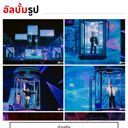
อัลบั้ม
รูป
อ่านต่อ