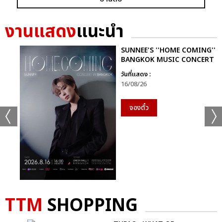
+56
ดูรูปทั้งหมด
งานแสดง
แนะนำ
SUNNEE'S ''HOME COMING''
BANGKOK MUSIC CONCERT
วันที่แสดง :
เเท็กที่เกี่ยวข้อง :
16/08/26
D2B
จองตั๋ว
COOLFAHRENHEIT ร่วมกับ อำพลฟูดส์ PRESENT D2B ETERNITY
CONCERT 22 ปีนับตั้งแต่วันที่ฉันรักเธอ
D2B ETERNITY CONCERT 22 ปีนับตั้งแต่วันที่ฉันรักเธอ
TTM
SHOPPING
แชร์ :
SHARE
TWEET
LINE