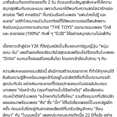
มาถึงส่วนที่แตกต่างของทั้ง 2 วัน กับแขกรับเชิญสุดพิเศษที่ให้ความ
สนุกสุดฟินกันคนละแบบ เพราะวันแรกได้พบกับความสดใสน่ารักของ
สาวสวย “โฟร์ ศกลรัตน์” ที่มาร่วมร้องในเพลง “แฟนใครไม่รู้ และ
ละลาย” แต่ถ้าใครมาชมในวันอาทิตย์ก็ได้พบความเซอร์ไพรส์เพราะ
ศิลปินหนุ่มมากความสามารถ “THE TOYS” ออกมาแจมเพลง “ใกล้
และ ลาลาลอย (100%)” กับพี่ ๆ “D2B” ได้อย่างสนุกสนานไม่แพ้กัน
เรื่องราวเข้าสู่ช่วง Y2K ที่วัยรุ่นสมัยนั้นชื่นชอบการ์ตูนญี่ปุ่น “หนุ่ม
แดน-บีม” เลยจำลองห้องเรียนวัยใสสุดแสบพร้อมโชว์ร้องเต้นในเพลง
“Ditto” จนคนทั้งฮอลล์ใจคอสั่นไหว โดนตกเข้าด้อมไปตาม ๆ กัน
ความพิเศษของคอนเสิร์ตนี้ ยังมีการสร้างบรรยากาศ ที่ทำให้ทุกคนได้
ซึมซับความรู้สึกเหมือนหลุดเข้าไปอยู่ในมิวสิควิดีโอที่เป็นความทรงจำ
สุดประทับใจ อย่างหิมะกระดาษที่โปรยปรายลงมาในฮอลล์ประกอบ
บทเพลง “ต่อหน้าฉัน (เธอทำอย่างนั้นได้อย่างไร)” หรือเสียงฝน
กระหน่ำดังซ่าในเพลง “จะโกหกกันไปถึงไหน” รวมถึงขนนกที่ปลิดปลิว
ลอยลงมาพร้อมเพลง “หึง” ซึ่ง “บิ๊ก” ได้โชว์เดี่ยวเพลงนี้ในแคปซูลอีก
ครั้ง ก่อนจะไปร้องคู่กับสาวสวยเสียงดีที่มารับเชิญอีกคน “อ้อน
ลัคนา” กับ “ในมุมหนึ่ง” เพลงประกอบละครดังเมื่อ 22 ปีที่แล้ว อย่าง