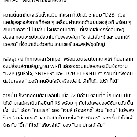
IMPACT ARENA เมืองทองธานี
ความตื่นตาตื่นใจเริ่มตั้งแต่วินาทีแรก ที่เปิดตัว 3 หนุ่ม “D2B” ด้วย
แคปซูลสุดอลังการที่ค่อย ๆ เคลื่อนผ่านจากด้านบนลงสู่เวที พร้อม ๆ
กับบทเพลง “ไม่เปลี่ยนใจ(เธอคนเดียว)” ที่เรียกเสียงกรี๊ดลั่นทะลุ
ฮอลล์ ก่อนจะขยับแข้งขาไปกับเพลงสนุก “ซ่าส์...(สั่นๆ) และ อยากให้
เธอกัด” ที่จัดมาเต็มด้วยทีมแดนเซอร์ และพลุไฟชุดใหญ่
หลังพูดคุยทักทายเหล่า Sniper พร้อมชวนเล่นโบกแท่งไฟ ที่นอกจาก
จะเปลี่ยนสีตามสัญญาณ wi-fi แล้วยังชวนแปลอักษรเป็นข้อความ
“D2B (รูปหัวใจ) SNIPER” และ “D2B ETERNITY” ก่อนที่มาฟังกัน
ต่อในเพลง “เธอรักคนอื่น(จริงหรือเปล่า), รักก็ได้... ไม่รักก็ได้”
จากนั้น ก็พาทุกคนย้อนกลับไปเมื่อ 22 ปีก่อน ตอนที่ “บิ๊ก-แดน-บีม”
ได้เข้ามาสมัครเป็นศิลปินที่ RS พร้อม ๆ กับโชว์เพลงออดิชันในวันนั้น
ซึ่ง “บีม” เลือก “คนแรก” ของ “เจมส์ เรืองศักดิ์” ส่วน “แดน” โชว์พลัง
ร็อก “ลาก่อนเธอ” ของศิลปินในดวงใจ “ดัง พันกร” และกรี๊ดดังไม่แพ้
ใครกับ “บิ๊ก” ที่โชว์ “เพียงจำไว้” ของ “โดม ปกรณ์ ลัม”