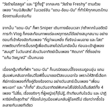
“วัยร้ายไฮสคูล” และ “รู้ทั้งรู้” จากละคร “วัยร้าย Freshy” ตามด้วย
เพลง “คนนิสัยเสีย” ในเวอร์ชัน “แดน-อ้อน-บีม” ที่ทำให้ทุกคนตะโกน
ร้องตามลั่นเช่นกัน
จากนั้น “แดน-บีม” ก็พา Sniper เดินทางย้อนเวลา ว่าถ้าหากในอดีตมี
การทำ Vlog ก็คงสะท้อนภาพแต่ละเหตุการณ์ได้อย่างสนุกสนาน อย่าง
ตอนที่เข้าห้องอัดกับเพลง “ที่ดูว่าผมหยิ่ง ที่จริงน่ะผมอาย และ โสด”
ภาพตัดมาที่การขึ้นรถตู้เพื่อเดินสายโปรโมทอัลบั้ม ก่อนจะเข้าสู่เพลง
“สมมุติ” ในวันเสาร์ ส่วนวันอาทิตย์เป็นเพลง “คิดมาก” ที่ติ่งอย่าง
“แก้ม วิชญาณี” เป็นคนขอ
เมื่อรถตู้มาถึงที่พัก “แดน-บีม” ก็เนรมิตลอบบี้โรงแรมดูอบอุ่น แถม
สุ่มแฟนคลับจากโซนวีไอพีขึ้นมาเซอร์วิสแบบเอาใจ เพราะให้สิทธิ์เลือก
คีย์การ์ดเพลงที่ทั้งคู่ต้องร้องตาม อย่างวันเสาร์เป็นเพลง “เพื่อน
พระเอก” และ “ก้ำกึ่ง” ส่วนวันอาทิตย์พิเศษใส่ไข่จัดไปเต็มลีสต์ทั้ง 4
เพลง “ไม่ซื่อ, เรื่องจริงๆ ที่ผู้หญิง(ก็)ไม่รู้, ถ้าเทียบกับใจฉัน และ ปาฎิ
หาริย์ครั้งสุดท้าย” ที่ร้องไปกุมมือแฟนคลับผู้โชคดีไป เรียกว่ากรี๊ดใจ
ละลายกันเลยทีเดียว