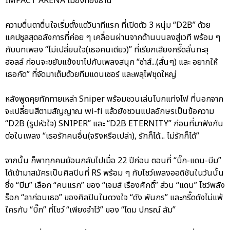
IMPACT ARENA เมืองทองธานี
ความตื่นตาตื่นใจเริ่มตั้งแต่วินาทีแรก ที่เปิดตัว 3 หนุ่ม “D2B” ด้วย
แคปซูลสุดอลังการที่ค่อย ๆ เคลื่อนผ่านจากด้านบนลงสู่เวที พร้อม ๆ
กับบทเพลง “ไม่เปลี่ยนใจ(เธอคนเดียว)” ที่เรียกเสียงกรี๊ดลั่นทะลุ
ฮอลล์ ก่อนจะขยับแข้งขาไปกับเพลงสนุก “ซ่าส์...(สั่นๆ) และ อยากให้
เธอกัด” ที่จัดมาเต็มด้วยทีมแดนเซอร์ และพลุไฟชุดใหญ่
หลังพูดคุยทักทายเหล่า Sniper พร้อมชวนเล่นโบกแท่งไฟ ที่นอกจาก
จะเปลี่ยนสีตามสัญญาณ wi-fi แล้วยังชวนแปลอักษรเป็นข้อความ
“D2B (รูปหัวใจ) SNIPER” และ “D2B ETERNITY” ก่อนที่มาฟังกัน
ต่อในเพลง “เธอรักคนอื่น(จริงหรือเปล่า), รักก็ได้... ไม่รักก็ได้”
จากนั้น ก็พาทุกคนย้อนกลับไปเมื่อ 22 ปีก่อน ตอนที่ “บิ๊ก-แดน-บีม”
ได้เข้ามาสมัครเป็นศิลปินที่ RS พร้อม ๆ กับโชว์เพลงออดิชันในวันนั้น
ซึ่ง “บีม” เลือก “คนแรก” ของ “เจมส์ เรืองศักดิ์” ส่วน “แดน” โชว์พลัง
ร็อก “ลาก่อนเธอ” ของศิลปินในดวงใจ “ดัง พันกร” และกรี๊ดดังไม่แพ้
ใครกับ “บิ๊ก” ที่โชว์ “เพียงจำไว้” ของ “โดม ปกรณ์ ลัม”