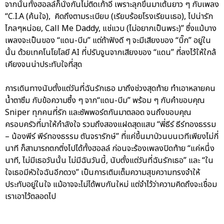
จากนั้นทั้งฮอลล์ก็นั่งกันไม่ติดเก้าอี้ เพราะลุกขึ้นมาเต้นยาว ๆ กับเพลง
“C.I.A (ค้นใจ), คิดถึงตามระเบียบ (เรียบร้อยโรงเรียนเธอ), ไปน่ารัก
ไกลๆหน่อย, Call Me Daddy, แช่แวบ (ไม่อยากเป็นพระ)” ซึ่งแม้บาง
เพลงจะเป็นของ “แดน-บีม” แต่ถ้าฟังดี ๆ จะมีเสียงของ “บิ๊ก” อยู่ใน
นั้น ด้วยเทคโนโยโลยี AI ที่ปรับจูนจากเสียงของ “แดน” ที่ลงไว้ให้ใกล้
เคียงจนน่าประทับใจที่สุด
การเดินทางนับตั้งแต่วันที่ฉันรักเธอ มาถึงช่วงสุดท้าย ทำเอาหลายคน
น้ำตาซึม กับข้อความซึ้ง ๆ จาก“แดน-บีม” พร้อม ๆ กับคำขอบคุณ
Sniper ทุกคนที่รัก และซัพพอร์ตกันมาตลอด จนถึงขอบคุณ
ครอบครัวที่มาให้กำลังใจ รวมถึงสองแฝดสุดแสบ “พี่ธีร์ ธีร์ทองธรรม
– น้องพีร์ พีร์ทองธรรม ตันจรารักษ์” ที่แค่ขึ้นมาป่วนบนเวทีเพียงไม่กี่
นาที ก็สามารถตกติ่งไปได้ทั้งฮอลล์ ก่อนจะร้องเพลงปิดท้าย “แค่หนึ่ง
นาที, ไม่มีเธอวันนั้น ไม่มีฉันวันนี้, นับตั้งแต่วันที่ฉันรักเธอ” และ “ใน
ใจเธอมีหัวใจฉันอีกดวง” เป็นการเติมเต็มความสุขความทรงจำให้
ประทับอยู่ในใจ แม้อาจจะไม่ได้พบกันใหม่ แต่จำไว้ว่าความคิดถึงจะเชื่อม
เราเอาไว้ตลอดไป