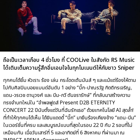
ถือเป็นเวลาเกือบ 4 ชั่วโมง ที่ COOLive ในสังกัด RS Music
ได้เติมเต็มความรู้สึกอิ่มเอมใจในทุกโมเมนต์ให้กับชาว Sniper
ทุกคนได้ยิ้ม หัวเราะ ร้อง เล่น กระโดดเต้นมันส์ ๆ และแม้แต่ร้องไห้ตาม
ไปกับศิลปินบอยแบนด์อันดับ 1 อย่าง “บิ๊ก-ปาณรวัฐ กิตติกรเจริญ,
แดน-วรเวช ดานุวงศ์ และ บีม-กวี ตันจรารักษ์” ที่กลับมาสร้างความ
ทรงจำบทใหม่ใน “อำพลฟูดส์ Present D2B ETERNITY
CONCERT 22 ปีนับตั้งแต่วันที่ฉันรักเธอ” ด้วยเทคโนโลยี AI สุดล้ำ!
ที่ทำให้ทุกคนได้เห็น ได้ยินแดดดี้ “บิ๊ก” มายืนร้องเคียงข้าง “แดน-บีม”
ในเวอร์ชั่นที่ครบ และสมบูรณ์แบบที่สุดในรอบ 22 ปี กับ 2 รอบที่ไม่
เหมือนกัน เมื่อวันเสาร์ที่ 5 และอาทิตย์ที่ 6 สิงหาคม ที่ผ่านมา ณ