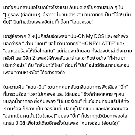
มาต่อกันที่ลานแอโรบิกข้างโรงแรม กับเมดเล่ย์โยกตามสนุก ๆ ใน
“Jigsaw (ต่อกันนะ), อ๊ะอาว” ในวันเสาร์ ส่วนวันอาทิตย์เป็น “โอ๊ย! (มึน
ตึ๊บ)” ปิดท้ายด้วยเพลงฮิตในติ๊กต็อก “โอมจงรวย”
เข้าสู่ห้องพัก 2 หนุ่มก็สลับจัดเพลง “บีม-Oh My DOS และ อย่าเพิ่ง
บอกว่ารัก ” ส่วน “แดน” ขอโชว์วันอาทิตย์ “HONEY LATTE” และ
“อย่าแอบร้องไห้เมื่อไกลกัน” แต่ก่อนจะเข้านอน ทั้งสองยังเล่าถึงความ
กลัวผี และมีอีก 2 เพลงให้ฟังสลับเสาร์ และอาทิตย์ อย่าง “ที่ผ่านมา
เรียกว่าอะไร” กับ “กลับมาได้ไหม” ก่อนที่ “บีม” จะโชว์ตีระนาดประกอบ
เพลง “ตามหาหัวใจ” ได้อย่างลงตัว
ในความฝัน “แดน-บีม” ชวนทุกคนหลับตาจินตนาการฟังเสียง “บิ๊ก”
ที่มาร่วมร้อง “เวลาไม่เคยพอ และ ใต้หมอน” ซึ่งก็ทำเอาหลาย ๆ คน
ขนลุกน้ำตาคลอ ยิ่งกับเพลง “ใช้เบอร์เดิม” ที่แต่งเติมท่อนแร็ปให้ทั้ง
3 คนร้อง ก็กลายเป็นเวอร์ชันที่แปลกหูไปอีกแบบ และหลังจากเพลง
“อยากเป็นคนนั้น(ในใจเธอ)” จบลง “บิ๊ก” ก็ปรากฏตัวด้วยภาพฮอโล
แกรม 3 มิติ เพื่อโชว์เดี่ยวอีกครั้งในเพลง “คนใจอ่อน (อ่อนใจ)”