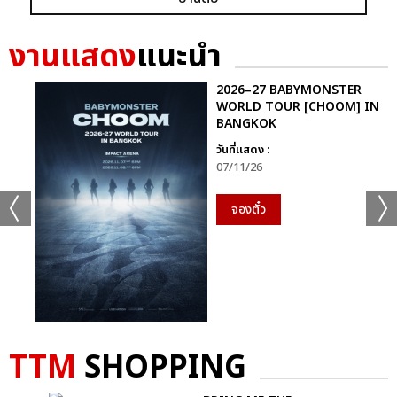
+56
ดูรูปทั้งหมด
งานแสดง
แนะนำ
2026–27 BABYMONSTER
WORLD TOUR [CHOOM] IN
BANGKOK
เเท็กที่เกี่ยวข้อง :
วันที่แสดง :
07/11/26
D2B
COOLFAHRENHEIT ร่วมกับ อำพลฟูดส์ PRESENT D2B ETERNITY
จองตั๋ว
CONCERT 22 ปีนับตั้งแต่วันที่ฉันรักเธอ
D2B ETERNITY CONCERT 22 ปีนับตั้งแต่วันที่ฉันรักเธอ
TTM
SHOPPING
แชร์ :
SHARE
TWEET
LINE