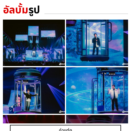
อัลบั้ม
รูป
อ่านต่อ