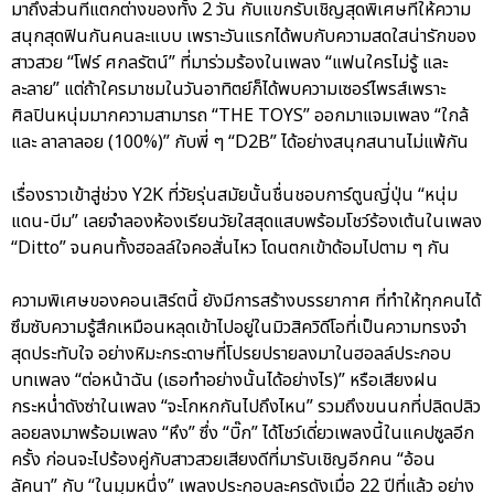
มาถึงส่วนที่แตกต่างของทั้ง 2 วัน กับแขกรับเชิญสุดพิเศษที่ให้ความ
สนุกสุดฟินกันคนละแบบ เพราะวันแรกได้พบกับความสดใสน่ารักของ
สาวสวย “โฟร์ ศกลรัตน์” ที่มาร่วมร้องในเพลง “แฟนใครไม่รู้ และ
ละลาย” แต่ถ้าใครมาชมในวันอาทิตย์ก็ได้พบความเซอร์ไพรส์เพราะ
ศิลปินหนุ่มมากความสามารถ “THE TOYS” ออกมาแจมเพลง “ใกล้
และ ลาลาลอย (100%)” กับพี่ ๆ “D2B” ได้อย่างสนุกสนานไม่แพ้กัน
เรื่องราวเข้าสู่ช่วง Y2K ที่วัยรุ่นสมัยนั้นชื่นชอบการ์ตูนญี่ปุ่น “หนุ่ม
แดน-บีม” เลยจำลองห้องเรียนวัยใสสุดแสบพร้อมโชว์ร้องเต้นในเพลง
“Ditto” จนคนทั้งฮอลล์ใจคอสั่นไหว โดนตกเข้าด้อมไปตาม ๆ กัน
ความพิเศษของคอนเสิร์ตนี้ ยังมีการสร้างบรรยากาศ ที่ทำให้ทุกคนได้
ซึมซับความรู้สึกเหมือนหลุดเข้าไปอยู่ในมิวสิควิดีโอที่เป็นความทรงจำ
สุดประทับใจ อย่างหิมะกระดาษที่โปรยปรายลงมาในฮอลล์ประกอบ
บทเพลง “ต่อหน้าฉัน (เธอทำอย่างนั้นได้อย่างไร)” หรือเสียงฝน
กระหน่ำดังซ่าในเพลง “จะโกหกกันไปถึงไหน” รวมถึงขนนกที่ปลิดปลิว
ลอยลงมาพร้อมเพลง “หึง” ซึ่ง “บิ๊ก” ได้โชว์เดี่ยวเพลงนี้ในแคปซูลอีก
ครั้ง ก่อนจะไปร้องคู่กับสาวสวยเสียงดีที่มารับเชิญอีกคน “อ้อน
ลัคนา” กับ “ในมุมหนึ่ง” เพลงประกอบละครดังเมื่อ 22 ปีที่แล้ว อย่าง