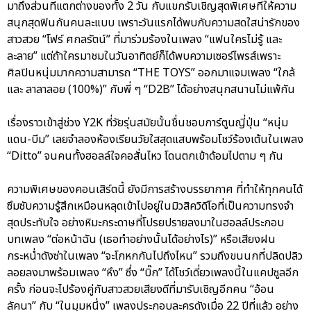
มาถึงส่วนที่แตกต่างของทั้ง 2 วัน กับแขกรับเชิญสุดพิเศษที่ให้ความ
สนุกสุดฟินกันคนละแบบ เพราะวันแรกได้พบกับความสดใสน่ารักของ
สาวสวย “โฟร์ ศกลรัตน์” ที่มาร่วมร้องในเพลง “แฟนใครไม่รู้ และ
ละลาย” แต่ถ้าใครมาชมในวันอาทิตย์ก็ได้พบความเซอร์ไพรส์เพราะ
ศิลปินหนุ่มมากความสามารถ “THE TOYS” ออกมาแจมเพลง “ใกล้
และ ลาลาลอย (100%)” กับพี่ ๆ “D2B” ได้อย่างสนุกสนานไม่แพ้กัน
เรื่องราวเข้าสู่ช่วง Y2K ที่วัยรุ่นสมัยนั้นชื่นชอบการ์ตูนญี่ปุ่น “หนุ่ม
แดน-บีม” เลยจำลองห้องเรียนวัยใสสุดแสบพร้อมโชว์ร้องเต้นในเพลง
“Ditto” จนคนทั้งฮอลล์ใจคอสั่นไหว โดนตกเข้าด้อมไปตาม ๆ กัน
ความพิเศษของคอนเสิร์ตนี้ ยังมีการสร้างบรรยากาศ ที่ทำให้ทุกคนได้
ซึมซับความรู้สึกเหมือนหลุดเข้าไปอยู่ในมิวสิควิดีโอที่เป็นความทรงจำ
สุดประทับใจ อย่างหิมะกระดาษที่โปรยปรายลงมาในฮอลล์ประกอบ
บทเพลง “ต่อหน้าฉัน (เธอทำอย่างนั้นได้อย่างไร)” หรือเสียงฝน
กระหน่ำดังซ่าในเพลง “จะโกหกกันไปถึงไหน” รวมถึงขนนกที่ปลิดปลิว
ลอยลงมาพร้อมเพลง “หึง” ซึ่ง “บิ๊ก” ได้โชว์เดี่ยวเพลงนี้ในแคปซูลอีก
ครั้ง ก่อนจะไปร้องคู่กับสาวสวยเสียงดีที่มารับเชิญอีกคน “อ้อน
ลัคนา” กับ “ในมุมหนึ่ง” เพลงประกอบละครดังเมื่อ 22 ปีที่แล้ว อย่าง