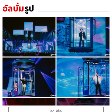
อัลบั้ม
รูป
อ่านต่อ