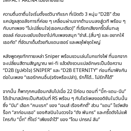
IMPACT ARENA เมืองทองธานี
ความตื่นตาตื่นใจเริ่มตั้งแต่วินาทีแรก ที่เปิดตัว 3 หนุ่ม “D2B” ด้วย
แคปซูลสุดอลังการที่ค่อย ๆ เคลื่อนผ่านจากด้านบนลงสู่เวที พร้อม ๆ
กับบทเพลง “ไม่เปลี่ยนใจ(เธอคนเดียว)” ที่เรียกเสียงกรี๊ดลั่นทะลุ
ฮอลล์ ก่อนจะขยับแข้งขาไปกับเพลงสนุก “ซ่าส์...(สั่นๆ) และ อยากให้
เธอกัด” ที่จัดมาเต็มด้วยทีมแดนเซอร์ และพลุไฟชุดใหญ่
หลังพูดคุยทักทายเหล่า Sniper พร้อมชวนเล่นโบกแท่งไฟ ที่นอกจาก
จะเปลี่ยนสีตามสัญญาณ wi-fi แล้วยังชวนแปลอักษรเป็นข้อความ
“D2B (รูปหัวใจ) SNIPER” และ “D2B ETERNITY” ก่อนที่มาฟังกัน
ต่อในเพลง “เธอรักคนอื่น(จริงหรือเปล่า), รักก็ได้... ไม่รักก็ได้”
จากนั้น ก็พาทุกคนย้อนกลับไปเมื่อ 22 ปีก่อน ตอนที่ “บิ๊ก-แดน-บีม”
ได้เข้ามาสมัครเป็นศิลปินที่ RS พร้อม ๆ กับโชว์เพลงออดิชันในวันนั้น
ซึ่ง “บีม” เลือก “คนแรก” ของ “เจมส์ เรืองศักดิ์” ส่วน “แดน” โชว์พลัง
ร็อก “ลาก่อนเธอ” ของศิลปินในดวงใจ “ดัง พันกร” และกรี๊ดดังไม่แพ้
ใครกับ “บิ๊ก” ที่โชว์ “เพียงจำไว้” ของ “โดม ปกรณ์ ลัม”