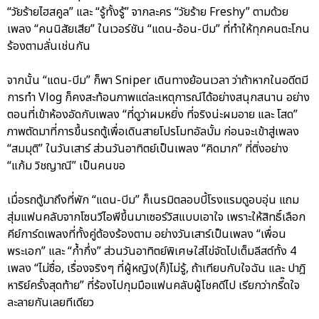
“วัยร้ายไฮสคูล” และ “รู้ทั้งรู้” จากละคร “วัยร้าย Freshy” ตามด้วย
เพลง “คนนิสัยเสีย” ในเวอร์ชัน “แดน-อ้อน-บีม” ที่ทำให้ทุกคนตะโกน
ร้องตามลั่นเช่นกัน
จากนั้น “แดน-บีม” ก็พา Sniper เดินทางย้อนเวลา ว่าถ้าหากในอดีตมี
การทำ Vlog ก็คงสะท้อนภาพแต่ละเหตุการณ์ได้อย่างสนุกสนาน อย่าง
ตอนที่เข้าห้องอัดกับเพลง “ที่ดูว่าผมหยิ่ง ที่จริงน่ะผมอาย และ โสด”
ภาพตัดมาที่การขึ้นรถตู้เพื่อเดินสายโปรโมทอัลบั้ม ก่อนจะเข้าสู่เพลง
“สมมุติ” ในวันเสาร์ ส่วนวันอาทิตย์เป็นเพลง “คิดมาก” ที่ติ่งอย่าง
“แก้ม วิชญาณี” เป็นคนขอ
เมื่อรถตู้มาถึงที่พัก “แดน-บีม” ก็เนรมิตลอบบี้โรงแรมดูอบอุ่น แถม
สุ่มแฟนคลับจากโซนวีไอพีขึ้นมาเซอร์วิสแบบเอาใจ เพราะให้สิทธิ์เลือก
คีย์การ์ดเพลงที่ทั้งคู่ต้องร้องตาม อย่างวันเสาร์เป็นเพลง “เพื่อน
พระเอก” และ “ก้ำกึ่ง” ส่วนวันอาทิตย์พิเศษใส่ไข่จัดไปเต็มลีสต์ทั้ง 4
เพลง “ไม่ซื่อ, เรื่องจริงๆ ที่ผู้หญิง(ก็)ไม่รู้, ถ้าเทียบกับใจฉัน และ ปาฎิ
หาริย์ครั้งสุดท้าย” ที่ร้องไปกุมมือแฟนคลับผู้โชคดีไป เรียกว่ากรี๊ดใจ
ละลายกันเลยทีเดียว