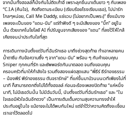
จากนั้นทั้งฮอลล์ก็นั่งกันไม่ติดเก้าอี้ เพราะลุกขึ้นมาเต้นยาว ๆ กับเพลง
“C.I.A (ค้นใจ), คิดถึงตามระเบียบ (เรียบร้อยโรงเรียนเธอ), ไปน่ารัก
ไกลๆหน่อย, Call Me Daddy, แช่แวบ (ไม่อยากเป็นพระ)” ซึ่งแม้บาง
เพลงจะเป็นของ “แดน-บีม” แต่ถ้าฟังดี ๆ จะมีเสียงของ “บิ๊ก” อยู่ใน
นั้น ด้วยเทคโนโยโลยี AI ที่ปรับจูนจากเสียงของ “แดน” ที่ลงไว้ให้ใกล้
เคียงจนน่าประทับใจที่สุด
การเดินทางนับตั้งแต่วันที่ฉันรักเธอ มาถึงช่วงสุดท้าย ทำเอาหลายคน
น้ำตาซึม กับข้อความซึ้ง ๆ จาก“แดน-บีม” พร้อม ๆ กับคำขอบคุณ
Sniper ทุกคนที่รัก และซัพพอร์ตกันมาตลอด จนถึงขอบคุณ
ครอบครัวที่มาให้กำลังใจ รวมถึงสองแฝดสุดแสบ “พี่ธีร์ ธีร์ทองธรรม
– น้องพีร์ พีร์ทองธรรม ตันจรารักษ์” ที่แค่ขึ้นมาป่วนบนเวทีเพียงไม่กี่
นาที ก็สามารถตกติ่งไปได้ทั้งฮอลล์ ก่อนจะร้องเพลงปิดท้าย “แค่หนึ่ง
นาที, ไม่มีเธอวันนั้น ไม่มีฉันวันนี้, นับตั้งแต่วันที่ฉันรักเธอ” และ “ใน
ใจเธอมีหัวใจฉันอีกดวง” เป็นการเติมเต็มความสุขความทรงจำให้
ประทับอยู่ในใจ แม้อาจจะไม่ได้พบกันใหม่ แต่จำไว้ว่าความคิดถึงจะเชื่อม
เราเอาไว้ตลอดไป