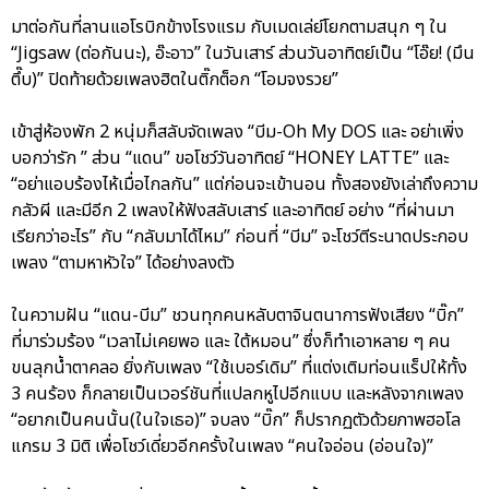
มาต่อกันที่ลานแอโรบิกข้างโรงแรม กับเมดเล่ย์โยกตามสนุก ๆ ใน
“Jigsaw (ต่อกันนะ), อ๊ะอาว” ในวันเสาร์ ส่วนวันอาทิตย์เป็น “โอ๊ย! (มึน
ตึ๊บ)” ปิดท้ายด้วยเพลงฮิตในติ๊กต็อก “โอมจงรวย”
เข้าสู่ห้องพัก 2 หนุ่มก็สลับจัดเพลง “บีม-Oh My DOS และ อย่าเพิ่ง
บอกว่ารัก ” ส่วน “แดน” ขอโชว์วันอาทิตย์ “HONEY LATTE” และ
“อย่าแอบร้องไห้เมื่อไกลกัน” แต่ก่อนจะเข้านอน ทั้งสองยังเล่าถึงความ
กลัวผี และมีอีก 2 เพลงให้ฟังสลับเสาร์ และอาทิตย์ อย่าง “ที่ผ่านมา
เรียกว่าอะไร” กับ “กลับมาได้ไหม” ก่อนที่ “บีม” จะโชว์ตีระนาดประกอบ
เพลง “ตามหาหัวใจ” ได้อย่างลงตัว
ในความฝัน “แดน-บีม” ชวนทุกคนหลับตาจินตนาการฟังเสียง “บิ๊ก”
ที่มาร่วมร้อง “เวลาไม่เคยพอ และ ใต้หมอน” ซึ่งก็ทำเอาหลาย ๆ คน
ขนลุกน้ำตาคลอ ยิ่งกับเพลง “ใช้เบอร์เดิม” ที่แต่งเติมท่อนแร็ปให้ทั้ง
3 คนร้อง ก็กลายเป็นเวอร์ชันที่แปลกหูไปอีกแบบ และหลังจากเพลง
“อยากเป็นคนนั้น(ในใจเธอ)” จบลง “บิ๊ก” ก็ปรากฏตัวด้วยภาพฮอโล
แกรม 3 มิติ เพื่อโชว์เดี่ยวอีกครั้งในเพลง “คนใจอ่อน (อ่อนใจ)”