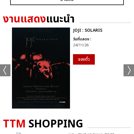
+56
ดูรูปทั้งหมด
งานแสดง
แนะนำ
JOJI : SOLARIS
วันที่แสดง :
24/11/26
เเท็กที่เกี่ยวข้อง :
D2B
จองตั๋ว
COOLFAHRENHEIT ร่วมกับ อำพลฟูดส์ PRESENT D2B ETERNITY
CONCERT 22 ปีนับตั้งแต่วันที่ฉันรักเธอ
D2B ETERNITY CONCERT 22 ปีนับตั้งแต่วันที่ฉันรักเธอ
TTM
SHOPPING
แชร์ :
SHARE
TWEET
LINE