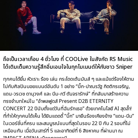
ถือเป็นเวลาเกือบ 4 ชั่วโมง ที่ COOLive ในสังกัด RS Music
ได้เติมเต็มความรู้สึกอิ่มเอมใจในทุกโมเมนต์ให้กับชาว Sniper
ทุกคนได้ยิ้ม หัวเราะ ร้อง เล่น กระโดดเต้นมันส์ ๆ และแม้แต่ร้องไห้ตาม
ไปกับศิลปินบอยแบนด์อันดับ 1 อย่าง “บิ๊ก-ปาณรวัฐ กิตติกรเจริญ,
แดน-วรเวช ดานุวงศ์ และ บีม-กวี ตันจรารักษ์” ที่กลับมาสร้างความ
ทรงจำบทใหม่ใน “อำพลฟูดส์ Present D2B ETERNITY
CONCERT 22 ปีนับตั้งแต่วันที่ฉันรักเธอ” ด้วยเทคโนโลยี AI สุดล้ำ!
ที่ทำให้ทุกคนได้เห็น ได้ยินแดดดี้ “บิ๊ก” มายืนร้องเคียงข้าง “แดน-บีม”
ในเวอร์ชั่นที่ครบ และสมบูรณ์แบบที่สุดในรอบ 22 ปี กับ 2 รอบที่ไม่
เหมือนกัน เมื่อวันเสาร์ที่ 5 และอาทิตย์ที่ 6 สิงหาคม ที่ผ่านมา ณ