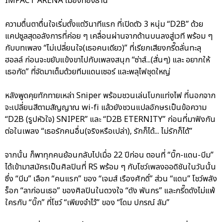
IMPACT ARENA เมืองทองธานี
ความตื่นตาตื่นใจเริ่มตั้งแต่วินาทีแรก ที่เปิดตัว 3 หนุ่ม “D2B” ด้วย
แคปซูลสุดอลังการที่ค่อย ๆ เคลื่อนผ่านจากด้านบนลงสู่เวที พร้อม ๆ
กับบทเพลง “ไม่เปลี่ยนใจ(เธอคนเดียว)” ที่เรียกเสียงกรี๊ดลั่นทะลุ
ฮอลล์ ก่อนจะขยับแข้งขาไปกับเพลงสนุก “ซ่าส์...(สั่นๆ) และ อยากให้
เธอกัด” ที่จัดมาเต็มด้วยทีมแดนเซอร์ และพลุไฟชุดใหญ่
หลังพูดคุยทักทายเหล่า Sniper พร้อมชวนเล่นโบกแท่งไฟ ที่นอกจาก
จะเปลี่ยนสีตามสัญญาณ wi-fi แล้วยังชวนแปลอักษรเป็นข้อความ
“D2B (รูปหัวใจ) SNIPER” และ “D2B ETERNITY” ก่อนที่มาฟังกัน
ต่อในเพลง “เธอรักคนอื่น(จริงหรือเปล่า), รักก็ได้... ไม่รักก็ได้”
จากนั้น ก็พาทุกคนย้อนกลับไปเมื่อ 22 ปีก่อน ตอนที่ “บิ๊ก-แดน-บีม”
ได้เข้ามาสมัครเป็นศิลปินที่ RS พร้อม ๆ กับโชว์เพลงออดิชันในวันนั้น
ซึ่ง “บีม” เลือก “คนแรก” ของ “เจมส์ เรืองศักดิ์” ส่วน “แดน” โชว์พลัง
ร็อก “ลาก่อนเธอ” ของศิลปินในดวงใจ “ดัง พันกร” และกรี๊ดดังไม่แพ้
ใครกับ “บิ๊ก” ที่โชว์ “เพียงจำไว้” ของ “โดม ปกรณ์ ลัม”