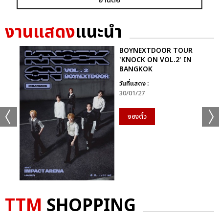
+56
ดูรูปทั้งหมด
งานแสดง
แนะนำ
BOYNEXTDOOR TOUR
'KNOCK ON VOL.2' IN
BANGKOK
เเท็กที่เกี่ยวข้อง :
วันที่แสดง :
30/01/27
D2B
COOLFAHRENHEIT ร่วมกับ อำพลฟูดส์ PRESENT D2B ETERNITY
CONCERT 22 ปีนับตั้งแต่วันที่ฉันรักเธอ
จองตั๋ว
D2B ETERNITY CONCERT 22 ปีนับตั้งแต่วันที่ฉันรักเธอ
TTM
SHOPPING
แชร์ :
SHARE
TWEET
LINE