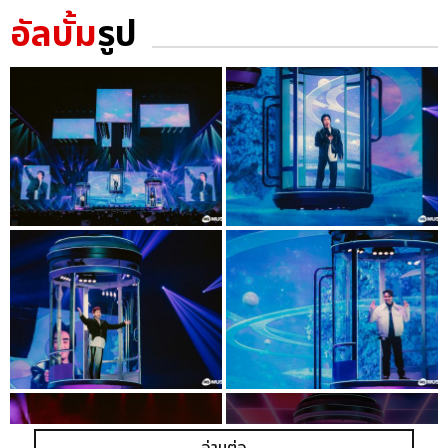
อัลบั้ม
รูป
อ่านต่อ