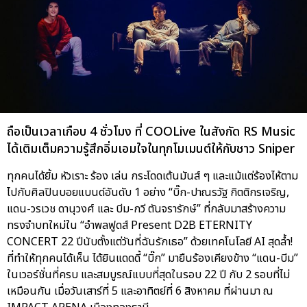
ถือเป็นเวลาเกือบ 4 ชั่วโมง ที่ COOLive ในสังกัด RS Music
ได้เติมเต็มความรู้สึกอิ่มเอมใจในทุกโมเมนต์ให้กับชาว Sniper
ทุกคนได้ยิ้ม หัวเราะ ร้อง เล่น กระโดดเต้นมันส์ ๆ และแม้แต่ร้องไห้ตาม
ไปกับศิลปินบอยแบนด์อันดับ 1 อย่าง “บิ๊ก-ปาณรวัฐ กิตติกรเจริญ,
แดน-วรเวช ดานุวงศ์ และ บีม-กวี ตันจรารักษ์” ที่กลับมาสร้างความ
ทรงจำบทใหม่ใน “อำพลฟูดส์ Present D2B ETERNITY
CONCERT 22 ปีนับตั้งแต่วันที่ฉันรักเธอ” ด้วยเทคโนโลยี AI สุดล้ำ!
ที่ทำให้ทุกคนได้เห็น ได้ยินแดดดี้ “บิ๊ก” มายืนร้องเคียงข้าง “แดน-บีม”
ในเวอร์ชั่นที่ครบ และสมบูรณ์แบบที่สุดในรอบ 22 ปี กับ 2 รอบที่ไม่
เหมือนกัน เมื่อวันเสาร์ที่ 5 และอาทิตย์ที่ 6 สิงหาคม ที่ผ่านมา ณ