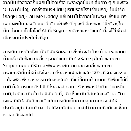
จากนั้นทั้งฮอลล์ก็นั่งกันไม่ติดเก้าอี้ เพราะลุกขึ้นมาเต้นยาว ๆ กับเพลง
“C.I.A (ค้นใจ), คิดถึงตามระเบียบ (เรียบร้อยโรงเรียนเธอ), ไปน่ารัก
ไกลๆหน่อย, Call Me Daddy, แช่แวบ (ไม่อยากเป็นพระ)” ซึ่งแม้บาง
เพลงจะเป็นของ “แดน-บีม” แต่ถ้าฟังดี ๆ จะมีเสียงของ “บิ๊ก” อยู่ใน
นั้น ด้วยเทคโนโยโลยี AI ที่ปรับจูนจากเสียงของ “แดน” ที่ลงไว้ให้ใกล้
เคียงจนน่าประทับใจที่สุด
การเดินทางนับตั้งแต่วันที่ฉันรักเธอ มาถึงช่วงสุดท้าย ทำเอาหลายคน
น้ำตาซึม กับข้อความซึ้ง ๆ จาก“แดน-บีม” พร้อม ๆ กับคำขอบคุณ
Sniper ทุกคนที่รัก และซัพพอร์ตกันมาตลอด จนถึงขอบคุณ
ครอบครัวที่มาให้กำลังใจ รวมถึงสองแฝดสุดแสบ “พี่ธีร์ ธีร์ทองธรรม
– น้องพีร์ พีร์ทองธรรม ตันจรารักษ์” ที่แค่ขึ้นมาป่วนบนเวทีเพียงไม่กี่
นาที ก็สามารถตกติ่งไปได้ทั้งฮอลล์ ก่อนจะร้องเพลงปิดท้าย “แค่หนึ่ง
นาที, ไม่มีเธอวันนั้น ไม่มีฉันวันนี้, นับตั้งแต่วันที่ฉันรักเธอ” และ “ใน
ใจเธอมีหัวใจฉันอีกดวง” เป็นการเติมเต็มความสุขความทรงจำให้
ประทับอยู่ในใจ แม้อาจจะไม่ได้พบกันใหม่ แต่จำไว้ว่าความคิดถึงจะเชื่อม
เราเอาไว้ตลอดไป