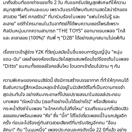
มาถึงส่วนที่แตกต่างของทั้ง 2 วัน กับแขกรับเชิญสุดพิเศษที่ให้ความ
สนุกสุดฟินกันคนละแบบ เพราะวันแรกได้พบกับความสดใสน่ารักของ
สาวสวย “โฟร์ ศกลรัตน์” ที่มาร่วมร้องในเพลง “แฟนใครไม่รู้ และ
ละลาย” แต่ถ้าใครมาชมในวันอาทิตย์ก็ได้พบความเซอร์ไพรส์เพราะ
ศิลปินหนุ่มมากความสามารถ “THE TOYS” ออกมาแจมเพลง “ใกล้
และ ลาลาลอย (100%)” กับพี่ ๆ “D2B” ได้อย่างสนุกสนานไม่แพ้กัน
เรื่องราวเข้าสู่ช่วง Y2K ที่วัยรุ่นสมัยนั้นชื่นชอบการ์ตูนญี่ปุ่น “หนุ่ม
แดน-บีม” เลยจำลองห้องเรียนวัยใสสุดแสบพร้อมโชว์ร้องเต้นในเพลง
“Ditto” จนคนทั้งฮอลล์ใจคอสั่นไหว โดนตกเข้าด้อมไปตาม ๆ กัน
ความพิเศษของคอนเสิร์ตนี้ ยังมีการสร้างบรรยากาศ ที่ทำให้ทุกคนได้
ซึมซับความรู้สึกเหมือนหลุดเข้าไปอยู่ในมิวสิควิดีโอที่เป็นความทรงจำ
สุดประทับใจ อย่างหิมะกระดาษที่โปรยปรายลงมาในฮอลล์ประกอบ
บทเพลง “ต่อหน้าฉัน (เธอทำอย่างนั้นได้อย่างไร)” หรือเสียงฝน
กระหน่ำดังซ่าในเพลง “จะโกหกกันไปถึงไหน” รวมถึงขนนกที่ปลิดปลิว
ลอยลงมาพร้อมเพลง “หึง” ซึ่ง “บิ๊ก” ได้โชว์เดี่ยวเพลงนี้ในแคปซูลอีก
ครั้ง ก่อนจะไปร้องคู่กับสาวสวยเสียงดีที่มารับเชิญอีกคน “อ้อน
ลัคนา” กับ “ในมุมหนึ่ง” เพลงประกอบละครดังเมื่อ 22 ปีที่แล้ว อย่าง