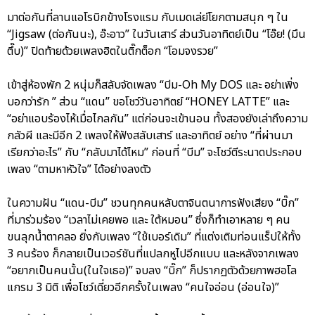
มาต่อกันที่ลานแอโรบิกข้างโรงแรม กับเมดเล่ย์โยกตามสนุก ๆ ใน
“Jigsaw (ต่อกันนะ), อ๊ะอาว” ในวันเสาร์ ส่วนวันอาทิตย์เป็น “โอ๊ย! (มึน
ตึ๊บ)” ปิดท้ายด้วยเพลงฮิตในติ๊กต็อก “โอมจงรวย”
เข้าสู่ห้องพัก 2 หนุ่มก็สลับจัดเพลง “บีม-Oh My DOS และ อย่าเพิ่ง
บอกว่ารัก ” ส่วน “แดน” ขอโชว์วันอาทิตย์ “HONEY LATTE” และ
“อย่าแอบร้องไห้เมื่อไกลกัน” แต่ก่อนจะเข้านอน ทั้งสองยังเล่าถึงความ
กลัวผี และมีอีก 2 เพลงให้ฟังสลับเสาร์ และอาทิตย์ อย่าง “ที่ผ่านมา
เรียกว่าอะไร” กับ “กลับมาได้ไหม” ก่อนที่ “บีม” จะโชว์ตีระนาดประกอบ
เพลง “ตามหาหัวใจ” ได้อย่างลงตัว
ในความฝัน “แดน-บีม” ชวนทุกคนหลับตาจินตนาการฟังเสียง “บิ๊ก”
ที่มาร่วมร้อง “เวลาไม่เคยพอ และ ใต้หมอน” ซึ่งก็ทำเอาหลาย ๆ คน
ขนลุกน้ำตาคลอ ยิ่งกับเพลง “ใช้เบอร์เดิม” ที่แต่งเติมท่อนแร็ปให้ทั้ง
3 คนร้อง ก็กลายเป็นเวอร์ชันที่แปลกหูไปอีกแบบ และหลังจากเพลง
“อยากเป็นคนนั้น(ในใจเธอ)” จบลง “บิ๊ก” ก็ปรากฏตัวด้วยภาพฮอโล
แกรม 3 มิติ เพื่อโชว์เดี่ยวอีกครั้งในเพลง “คนใจอ่อน (อ่อนใจ)”