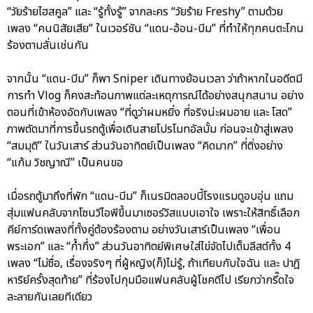
“วัยร้ายไฮสคูล” และ “รู้ทั้งรู้” จากละคร “วัยร้าย Freshy” ตามด้วย
เพลง “คนนิสัยเสีย” ในเวอร์ชัน “แดน-อ้อน-บีม” ที่ทำให้ทุกคนตะโกน
ร้องตามลั่นเช่นกัน
จากนั้น “แดน-บีม” ก็พา Sniper เดินทางย้อนเวลา ว่าถ้าหากในอดีตมี
การทำ Vlog ก็คงสะท้อนภาพแต่ละเหตุการณ์ได้อย่างสนุกสนาน อย่าง
ตอนที่เข้าห้องอัดกับเพลง “ที่ดูว่าผมหยิ่ง ที่จริงน่ะผมอาย และ โสด”
ภาพตัดมาที่การขึ้นรถตู้เพื่อเดินสายโปรโมทอัลบั้ม ก่อนจะเข้าสู่เพลง
“สมมุติ” ในวันเสาร์ ส่วนวันอาทิตย์เป็นเพลง “คิดมาก” ที่ติ่งอย่าง
“แก้ม วิชญาณี” เป็นคนขอ
เมื่อรถตู้มาถึงที่พัก “แดน-บีม” ก็เนรมิตลอบบี้โรงแรมดูอบอุ่น แถม
สุ่มแฟนคลับจากโซนวีไอพีขึ้นมาเซอร์วิสแบบเอาใจ เพราะให้สิทธิ์เลือก
คีย์การ์ดเพลงที่ทั้งคู่ต้องร้องตาม อย่างวันเสาร์เป็นเพลง “เพื่อน
พระเอก” และ “ก้ำกึ่ง” ส่วนวันอาทิตย์พิเศษใส่ไข่จัดไปเต็มลีสต์ทั้ง 4
เพลง “ไม่ซื่อ, เรื่องจริงๆ ที่ผู้หญิง(ก็)ไม่รู้, ถ้าเทียบกับใจฉัน และ ปาฎิ
หาริย์ครั้งสุดท้าย” ที่ร้องไปกุมมือแฟนคลับผู้โชคดีไป เรียกว่ากรี๊ดใจ
ละลายกันเลยทีเดียว