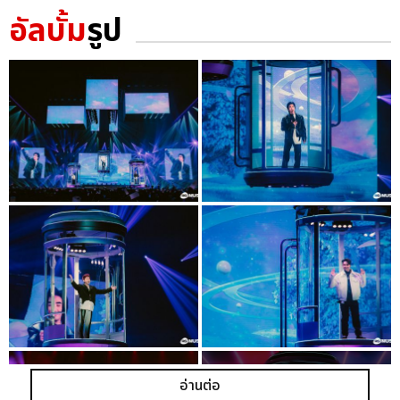
อัลบั้ม
รูป
อ่านต่อ