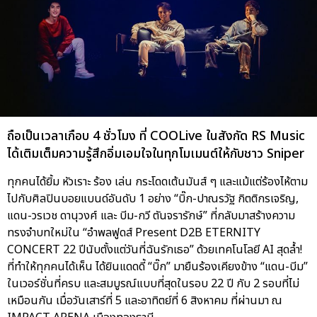
ถือเป็นเวลาเกือบ 4 ชั่วโมง ที่ COOLive ในสังกัด RS Music
ได้เติมเต็มความรู้สึกอิ่มเอมใจในทุกโมเมนต์ให้กับชาว Sniper
ทุกคนได้ยิ้ม หัวเราะ ร้อง เล่น กระโดดเต้นมันส์ ๆ และแม้แต่ร้องไห้ตาม
ไปกับศิลปินบอยแบนด์อันดับ 1 อย่าง “บิ๊ก-ปาณรวัฐ กิตติกรเจริญ,
แดน-วรเวช ดานุวงศ์ และ บีม-กวี ตันจรารักษ์” ที่กลับมาสร้างความ
ทรงจำบทใหม่ใน “อำพลฟูดส์ Present D2B ETERNITY
CONCERT 22 ปีนับตั้งแต่วันที่ฉันรักเธอ” ด้วยเทคโนโลยี AI สุดล้ำ!
ที่ทำให้ทุกคนได้เห็น ได้ยินแดดดี้ “บิ๊ก” มายืนร้องเคียงข้าง “แดน-บีม”
ในเวอร์ชั่นที่ครบ และสมบูรณ์แบบที่สุดในรอบ 22 ปี กับ 2 รอบที่ไม่
เหมือนกัน เมื่อวันเสาร์ที่ 5 และอาทิตย์ที่ 6 สิงหาคม ที่ผ่านมา ณ