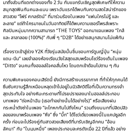
มาถึงส่วนที่แตกต่างของทั้ง 2 วัน กับแขกรับเชิญสุดพิเศษที่ให้ความ
สนุกสุดฟินกันคนละแบบ เพราะวันแรกได้พบกับความสดใสน่ารักของ
สาวสวย “โฟร์ ศกลรัตน์” ที่มาร่วมร้องในเพลง “แฟนใครไม่รู้ และ
ละลาย” แต่ถ้าใครมาชมในวันอาทิตย์ก็ได้พบความเซอร์ไพรส์เพราะ
ศิลปินหนุ่มมากความสามารถ “THE TOYS” ออกมาแจมเพลง “ใกล้
และ ลาลาลอย (100%)” กับพี่ ๆ “D2B” ได้อย่างสนุกสนานไม่แพ้กัน
เรื่องราวเข้าสู่ช่วง Y2K ที่วัยรุ่นสมัยนั้นชื่นชอบการ์ตูนญี่ปุ่น “หนุ่ม
แดน-บีม” เลยจำลองห้องเรียนวัยใสสุดแสบพร้อมโชว์ร้องเต้นในเพลง
“Ditto” จนคนทั้งฮอลล์ใจคอสั่นไหว โดนตกเข้าด้อมไปตาม ๆ กัน
ความพิเศษของคอนเสิร์ตนี้ ยังมีการสร้างบรรยากาศ ที่ทำให้ทุกคนได้
ซึมซับความรู้สึกเหมือนหลุดเข้าไปอยู่ในมิวสิควิดีโอที่เป็นความทรงจำ
สุดประทับใจ อย่างหิมะกระดาษที่โปรยปรายลงมาในฮอลล์ประกอบ
บทเพลง “ต่อหน้าฉัน (เธอทำอย่างนั้นได้อย่างไร)” หรือเสียงฝน
กระหน่ำดังซ่าในเพลง “จะโกหกกันไปถึงไหน” รวมถึงขนนกที่ปลิดปลิว
ลอยลงมาพร้อมเพลง “หึง” ซึ่ง “บิ๊ก” ได้โชว์เดี่ยวเพลงนี้ในแคปซูลอีก
ครั้ง ก่อนจะไปร้องคู่กับสาวสวยเสียงดีที่มารับเชิญอีกคน “อ้อน
ลัคนา” กับ “ในมุมหนึ่ง” เพลงประกอบละครดังเมื่อ 22 ปีที่แล้ว อย่าง