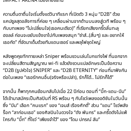
IMPACT ARENA เมืองทองธานี
ความตื่นตาตื่นใจเริ่มตั้งแต่วินาทีแรก ที่เปิดตัว 3 หนุ่ม “D2B” ด้วย
แคปซูลสุดอลังการที่ค่อย ๆ เคลื่อนผ่านจากด้านบนลงสู่เวที พร้อม ๆ
กับบทเพลง “ไม่เปลี่ยนใจ(เธอคนเดียว)” ที่เรียกเสียงกรี๊ดลั่นทะลุ
ฮอลล์ ก่อนจะขยับแข้งขาไปกับเพลงสนุก “ซ่าส์...(สั่นๆ) และ อยากให้
เธอกัด” ที่จัดมาเต็มด้วยทีมแดนเซอร์ และพลุไฟชุดใหญ่
หลังพูดคุยทักทายเหล่า Sniper พร้อมชวนเล่นโบกแท่งไฟ ที่นอกจาก
จะเปลี่ยนสีตามสัญญาณ wi-fi แล้วยังชวนแปลอักษรเป็นข้อความ
“D2B (รูปหัวใจ) SNIPER” และ “D2B ETERNITY” ก่อนที่มาฟังกัน
ต่อในเพลง “เธอรักคนอื่น(จริงหรือเปล่า), รักก็ได้... ไม่รักก็ได้”
จากนั้น ก็พาทุกคนย้อนกลับไปเมื่อ 22 ปีก่อน ตอนที่ “บิ๊ก-แดน-บีม”
ได้เข้ามาสมัครเป็นศิลปินที่ RS พร้อม ๆ กับโชว์เพลงออดิชันในวันนั้น
ซึ่ง “บีม” เลือก “คนแรก” ของ “เจมส์ เรืองศักดิ์” ส่วน “แดน” โชว์พลัง
ร็อก “ลาก่อนเธอ” ของศิลปินในดวงใจ “ดัง พันกร” และกรี๊ดดังไม่แพ้
ใครกับ “บิ๊ก” ที่โชว์ “เพียงจำไว้” ของ “โดม ปกรณ์ ลัม”