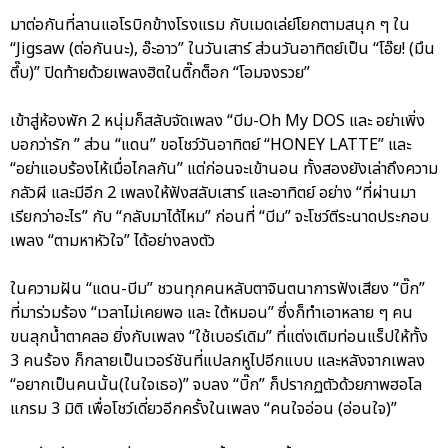
มาต่อกันที่ลานแอโรบิกข้างโรงแรม กับเมดเล่ย์โยกตามสนุก ๆ ใน
“Jigsaw (ต่อกันนะ), อ๊ะอาว” ในวันเสาร์ ส่วนวันอาทิตย์เป็น “โอ๊ย! (มึน
ตึ๊บ)” ปิดท้ายด้วยเพลงฮิตในติ๊กต็อก “โอมจงรวย”
เข้าสู่ห้องพัก 2 หนุ่มก็สลับจัดเพลง “บีม-Oh My DOS และ อย่าเพิ่ง
บอกว่ารัก ” ส่วน “แดน” ขอโชว์วันอาทิตย์ “HONEY LATTE” และ
“อย่าแอบร้องไห้เมื่อไกลกัน” แต่ก่อนจะเข้านอน ทั้งสองยังเล่าถึงความ
กลัวผี และมีอีก 2 เพลงให้ฟังสลับเสาร์ และอาทิตย์ อย่าง “ที่ผ่านมา
เรียกว่าอะไร” กับ “กลับมาได้ไหม” ก่อนที่ “บีม” จะโชว์ตีระนาดประกอบ
เพลง “ตามหาหัวใจ” ได้อย่างลงตัว
ในความฝัน “แดน-บีม” ชวนทุกคนหลับตาจินตนาการฟังเสียง “บิ๊ก”
ที่มาร่วมร้อง “เวลาไม่เคยพอ และ ใต้หมอน” ซึ่งก็ทำเอาหลาย ๆ คน
ขนลุกน้ำตาคลอ ยิ่งกับเพลง “ใช้เบอร์เดิม” ที่แต่งเติมท่อนแร็ปให้ทั้ง
3 คนร้อง ก็กลายเป็นเวอร์ชันที่แปลกหูไปอีกแบบ และหลังจากเพลง
“อยากเป็นคนนั้น(ในใจเธอ)” จบลง “บิ๊ก” ก็ปรากฏตัวด้วยภาพฮอโล
แกรม 3 มิติ เพื่อโชว์เดี่ยวอีกครั้งในเพลง “คนใจอ่อน (อ่อนใจ)”