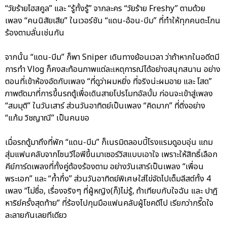
“วัยร้ายไฮสคูล” และ “รู้ทั้งรู้” จากละคร “วัยร้าย Freshy” ตามด้วย
เพลง “คนนิสัยเสีย” ในเวอร์ชัน “แดน-อ้อน-บีม” ที่ทำให้ทุกคนตะโกน
ร้องตามลั่นเช่นกัน
จากนั้น “แดน-บีม” ก็พา Sniper เดินทางย้อนเวลา ว่าถ้าหากในอดีตมี
การทำ Vlog ก็คงสะท้อนภาพแต่ละเหตุการณ์ได้อย่างสนุกสนาน อย่าง
ตอนที่เข้าห้องอัดกับเพลง “ที่ดูว่าผมหยิ่ง ที่จริงน่ะผมอาย และ โสด”
ภาพตัดมาที่การขึ้นรถตู้เพื่อเดินสายโปรโมทอัลบั้ม ก่อนจะเข้าสู่เพลง
“สมมุติ” ในวันเสาร์ ส่วนวันอาทิตย์เป็นเพลง “คิดมาก” ที่ติ่งอย่าง
“แก้ม วิชญาณี” เป็นคนขอ
เมื่อรถตู้มาถึงที่พัก “แดน-บีม” ก็เนรมิตลอบบี้โรงแรมดูอบอุ่น แถม
สุ่มแฟนคลับจากโซนวีไอพีขึ้นมาเซอร์วิสแบบเอาใจ เพราะให้สิทธิ์เลือก
คีย์การ์ดเพลงที่ทั้งคู่ต้องร้องตาม อย่างวันเสาร์เป็นเพลง “เพื่อน
พระเอก” และ “ก้ำกึ่ง” ส่วนวันอาทิตย์พิเศษใส่ไข่จัดไปเต็มลีสต์ทั้ง 4
เพลง “ไม่ซื่อ, เรื่องจริงๆ ที่ผู้หญิง(ก็)ไม่รู้, ถ้าเทียบกับใจฉัน และ ปาฎิ
หาริย์ครั้งสุดท้าย” ที่ร้องไปกุมมือแฟนคลับผู้โชคดีไป เรียกว่ากรี๊ดใจ
ละลายกันเลยทีเดียว