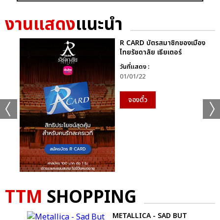
+56
งานแสดง
แนะนำ
ดูรูปทั้งหมด
R CARD บัตรสมาชิกของเมือง
ไทยรัชดาลัย เธียเตอร์
วันที่แสดง :
เเท็กที่เกี่ยวข้อง :
01/01/22
D2B
จองตั๋ว
COOLFAHRENHEIT ร่วมกับ อำพลฟูดส์ PRESENT D2B ETERNITY
CONCERT 22 ปีนับตั้งแต่วันที่ฉันรักเธอ
D2B ETERNITY CONCERT 22 ปีนับตั้งแต่วันที่ฉันรักเธอ
TTM
SHOPPING
E
METALLICA - SAD BUT
แชร์ :
SHARE
TWEET
LINE