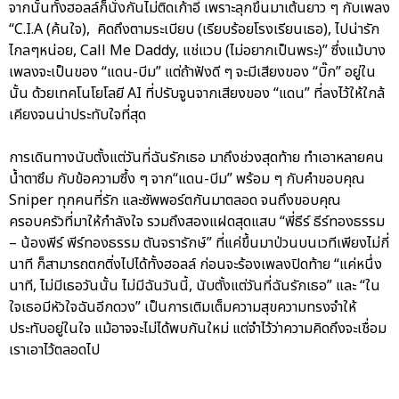
จากนั้นทั้งฮอลล์ก็นั่งกันไม่ติดเก้าอี้ เพราะลุกขึ้นมาเต้นยาว ๆ กับเพลง
“C.I.A (ค้นใจ), คิดถึงตามระเบียบ (เรียบร้อยโรงเรียนเธอ), ไปน่ารัก
ไกลๆหน่อย, Call Me Daddy, แช่แวบ (ไม่อยากเป็นพระ)” ซึ่งแม้บาง
เพลงจะเป็นของ “แดน-บีม” แต่ถ้าฟังดี ๆ จะมีเสียงของ “บิ๊ก” อยู่ใน
นั้น ด้วยเทคโนโยโลยี AI ที่ปรับจูนจากเสียงของ “แดน” ที่ลงไว้ให้ใกล้
เคียงจนน่าประทับใจที่สุด
การเดินทางนับตั้งแต่วันที่ฉันรักเธอ มาถึงช่วงสุดท้าย ทำเอาหลายคน
น้ำตาซึม กับข้อความซึ้ง ๆ จาก“แดน-บีม” พร้อม ๆ กับคำขอบคุณ
Sniper ทุกคนที่รัก และซัพพอร์ตกันมาตลอด จนถึงขอบคุณ
ครอบครัวที่มาให้กำลังใจ รวมถึงสองแฝดสุดแสบ “พี่ธีร์ ธีร์ทองธรรม
– น้องพีร์ พีร์ทองธรรม ตันจรารักษ์” ที่แค่ขึ้นมาป่วนบนเวทีเพียงไม่กี่
นาที ก็สามารถตกติ่งไปได้ทั้งฮอลล์ ก่อนจะร้องเพลงปิดท้าย “แค่หนึ่ง
นาที, ไม่มีเธอวันนั้น ไม่มีฉันวันนี้, นับตั้งแต่วันที่ฉันรักเธอ” และ “ใน
ใจเธอมีหัวใจฉันอีกดวง” เป็นการเติมเต็มความสุขความทรงจำให้
ประทับอยู่ในใจ แม้อาจจะไม่ได้พบกันใหม่ แต่จำไว้ว่าความคิดถึงจะเชื่อม
เราเอาไว้ตลอดไป