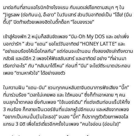
มาต่อกันที่ลานแอโรบิกข้างโรงแรม กับเมดเล่ย์โยกตามสนุก ๆ ใน
“Jigsaw (ต่อกันนะ), อ๊ะอาว” ในวันเสาร์ ส่วนวันอาทิตย์เป็น “โอ๊ย! (มึน
ตึ๊บ)” ปิดท้ายด้วยเพลงฮิตในติ๊กต็อก “โอมจงรวย”
เข้าสู่ห้องพัก 2 หนุ่มก็สลับจัดเพลง “บีม-Oh My DOS และ อย่าเพิ่ง
บอกว่ารัก ” ส่วน “แดน” ขอโชว์วันอาทิตย์ “HONEY LATTE” และ
“อย่าแอบร้องไห้เมื่อไกลกัน” แต่ก่อนจะเข้านอน ทั้งสองยังเล่าถึงความ
กลัวผี และมีอีก 2 เพลงให้ฟังสลับเสาร์ และอาทิตย์ อย่าง “ที่ผ่านมา
เรียกว่าอะไร” กับ “กลับมาได้ไหม” ก่อนที่ “บีม” จะโชว์ตีระนาดประกอบ
เพลง “ตามหาหัวใจ” ได้อย่างลงตัว
ในความฝัน “แดน-บีม” ชวนทุกคนหลับตาจินตนาการฟังเสียง “บิ๊ก”
ที่มาร่วมร้อง “เวลาไม่เคยพอ และ ใต้หมอน” ซึ่งก็ทำเอาหลาย ๆ คน
ขนลุกน้ำตาคลอ ยิ่งกับเพลง “ใช้เบอร์เดิม” ที่แต่งเติมท่อนแร็ปให้ทั้ง
3 คนร้อง ก็กลายเป็นเวอร์ชันที่แปลกหูไปอีกแบบ และหลังจากเพลง
“อยากเป็นคนนั้น(ในใจเธอ)” จบลง “บิ๊ก” ก็ปรากฏตัวด้วยภาพฮอโล
แกรม 3 มิติ เพื่อโชว์เดี่ยวอีกครั้งในเพลง “คนใจอ่อน (อ่อนใจ)”