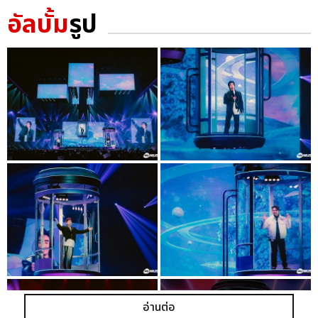
อัลบั้ม
รูป
อ่านต่อ