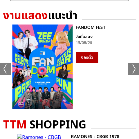
+56
งานแสดง
แนะนำ
ดูรูปทั้งหมด
FANDOM FEST
วันที่แสดง :
15/08/26
เเท็กที่เกี่ยวข้อง :
จองตั๋ว
D2B
COOLFAHRENHEIT ร่วมกับ อำพลฟูดส์ PRESENT D2B ETERNITY
CONCERT 22 ปีนับตั้งแต่วันที่ฉันรักเธอ
D2B ETERNITY CONCERT 22 ปีนับตั้งแต่วันที่ฉันรักเธอ
TTM
SHOPPING
S -
RAMONES - CBGB 1978
แชร์ :
SHARE
TWEET
LINE