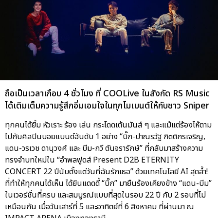
ถือเป็นเวลาเกือบ 4 ชั่วโมง ที่ COOLive ในสังกัด RS Music
ได้เติมเต็มความรู้สึกอิ่มเอมใจในทุกโมเมนต์ให้กับชาว Sniper
ทุกคนได้ยิ้ม หัวเราะ ร้อง เล่น กระโดดเต้นมันส์ ๆ และแม้แต่ร้องไห้ตาม
ไปกับศิลปินบอยแบนด์อันดับ 1 อย่าง “บิ๊ก-ปาณรวัฐ กิตติกรเจริญ,
แดน-วรเวช ดานุวงศ์ และ บีม-กวี ตันจรารักษ์” ที่กลับมาสร้างความ
ทรงจำบทใหม่ใน “อำพลฟูดส์ Present D2B ETERNITY
CONCERT 22 ปีนับตั้งแต่วันที่ฉันรักเธอ” ด้วยเทคโนโลยี AI สุดล้ำ!
ที่ทำให้ทุกคนได้เห็น ได้ยินแดดดี้ “บิ๊ก” มายืนร้องเคียงข้าง “แดน-บีม”
ในเวอร์ชั่นที่ครบ และสมบูรณ์แบบที่สุดในรอบ 22 ปี กับ 2 รอบที่ไม่
เหมือนกัน เมื่อวันเสาร์ที่ 5 และอาทิตย์ที่ 6 สิงหาคม ที่ผ่านมา ณ