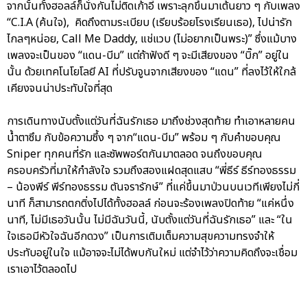
จากนั้นทั้งฮอลล์ก็นั่งกันไม่ติดเก้าอี้ เพราะลุกขึ้นมาเต้นยาว ๆ กับเพลง
“C.I.A (ค้นใจ), คิดถึงตามระเบียบ (เรียบร้อยโรงเรียนเธอ), ไปน่ารัก
ไกลๆหน่อย, Call Me Daddy, แช่แวบ (ไม่อยากเป็นพระ)” ซึ่งแม้บาง
เพลงจะเป็นของ “แดน-บีม” แต่ถ้าฟังดี ๆ จะมีเสียงของ “บิ๊ก” อยู่ใน
นั้น ด้วยเทคโนโยโลยี AI ที่ปรับจูนจากเสียงของ “แดน” ที่ลงไว้ให้ใกล้
เคียงจนน่าประทับใจที่สุด
การเดินทางนับตั้งแต่วันที่ฉันรักเธอ มาถึงช่วงสุดท้าย ทำเอาหลายคน
น้ำตาซึม กับข้อความซึ้ง ๆ จาก“แดน-บีม” พร้อม ๆ กับคำขอบคุณ
Sniper ทุกคนที่รัก และซัพพอร์ตกันมาตลอด จนถึงขอบคุณ
ครอบครัวที่มาให้กำลังใจ รวมถึงสองแฝดสุดแสบ “พี่ธีร์ ธีร์ทองธรรม
– น้องพีร์ พีร์ทองธรรม ตันจรารักษ์” ที่แค่ขึ้นมาป่วนบนเวทีเพียงไม่กี่
นาที ก็สามารถตกติ่งไปได้ทั้งฮอลล์ ก่อนจะร้องเพลงปิดท้าย “แค่หนึ่ง
นาที, ไม่มีเธอวันนั้น ไม่มีฉันวันนี้, นับตั้งแต่วันที่ฉันรักเธอ” และ “ใน
ใจเธอมีหัวใจฉันอีกดวง” เป็นการเติมเต็มความสุขความทรงจำให้
ประทับอยู่ในใจ แม้อาจจะไม่ได้พบกันใหม่ แต่จำไว้ว่าความคิดถึงจะเชื่อม
เราเอาไว้ตลอดไป