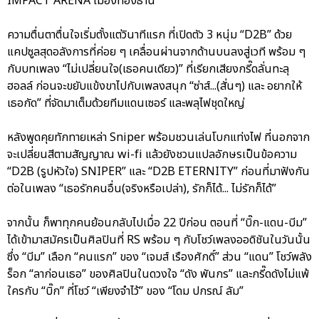
IMPACT ARENA เมืองทองธานี
ความตื่นตาตื่นใจเริ่มตั้งแต่วินาทีแรก ที่เปิดตัว 3 หนุ่ม “D2B” ด้วย
แคปซูลสุดอลังการที่ค่อย ๆ เคลื่อนผ่านจากด้านบนลงสู่เวที พร้อม ๆ
กับบทเพลง “ไม่เปลี่ยนใจ(เธอคนเดียว)” ที่เรียกเสียงกรี๊ดลั่นทะลุ
ฮอลล์ ก่อนจะขยับแข้งขาไปกับเพลงสนุก “ซ่าส์...(สั่นๆ) และ อยากให้
เธอกัด” ที่จัดมาเต็มด้วยทีมแดนเซอร์ และพลุไฟชุดใหญ่
หลังพูดคุยทักทายเหล่า Sniper พร้อมชวนเล่นโบกแท่งไฟ ที่นอกจาก
จะเปลี่ยนสีตามสัญญาณ wi-fi แล้วยังชวนแปลอักษรเป็นข้อความ
“D2B (รูปหัวใจ) SNIPER” และ “D2B ETERNITY” ก่อนที่มาฟังกัน
ต่อในเพลง “เธอรักคนอื่น(จริงหรือเปล่า), รักก็ได้... ไม่รักก็ได้”
จากนั้น ก็พาทุกคนย้อนกลับไปเมื่อ 22 ปีก่อน ตอนที่ “บิ๊ก-แดน-บีม”
ได้เข้ามาสมัครเป็นศิลปินที่ RS พร้อม ๆ กับโชว์เพลงออดิชันในวันนั้น
ซึ่ง “บีม” เลือก “คนแรก” ของ “เจมส์ เรืองศักดิ์” ส่วน “แดน” โชว์พลัง
ร็อก “ลาก่อนเธอ” ของศิลปินในดวงใจ “ดัง พันกร” และกรี๊ดดังไม่แพ้
ใครกับ “บิ๊ก” ที่โชว์ “เพียงจำไว้” ของ “โดม ปกรณ์ ลัม”