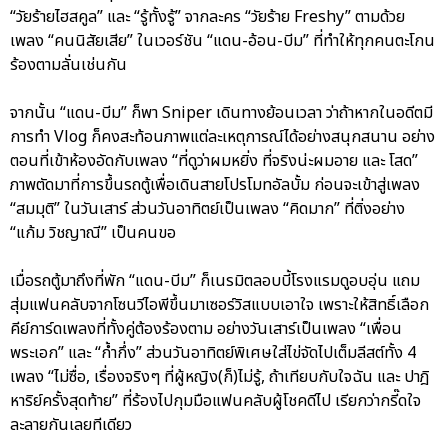
“วัยร้ายไฮสคูล” และ “รู้ทั้งรู้” จากละคร “วัยร้าย Freshy” ตามด้วย
เพลง “คนนิสัยเสีย” ในเวอร์ชัน “แดน-อ้อน-บีม” ที่ทำให้ทุกคนตะโกน
ร้องตามลั่นเช่นกัน
จากนั้น “แดน-บีม” ก็พา Sniper เดินทางย้อนเวลา ว่าถ้าหากในอดีตมี
การทำ Vlog ก็คงสะท้อนภาพแต่ละเหตุการณ์ได้อย่างสนุกสนาน อย่าง
ตอนที่เข้าห้องอัดกับเพลง “ที่ดูว่าผมหยิ่ง ที่จริงน่ะผมอาย และ โสด”
ภาพตัดมาที่การขึ้นรถตู้เพื่อเดินสายโปรโมทอัลบั้ม ก่อนจะเข้าสู่เพลง
“สมมุติ” ในวันเสาร์ ส่วนวันอาทิตย์เป็นเพลง “คิดมาก” ที่ติ่งอย่าง
“แก้ม วิชญาณี” เป็นคนขอ
เมื่อรถตู้มาถึงที่พัก “แดน-บีม” ก็เนรมิตลอบบี้โรงแรมดูอบอุ่น แถม
สุ่มแฟนคลับจากโซนวีไอพีขึ้นมาเซอร์วิสแบบเอาใจ เพราะให้สิทธิ์เลือก
คีย์การ์ดเพลงที่ทั้งคู่ต้องร้องตาม อย่างวันเสาร์เป็นเพลง “เพื่อน
พระเอก” และ “ก้ำกึ่ง” ส่วนวันอาทิตย์พิเศษใส่ไข่จัดไปเต็มลีสต์ทั้ง 4
เพลง “ไม่ซื่อ, เรื่องจริงๆ ที่ผู้หญิง(ก็)ไม่รู้, ถ้าเทียบกับใจฉัน และ ปาฎิ
หาริย์ครั้งสุดท้าย” ที่ร้องไปกุมมือแฟนคลับผู้โชคดีไป เรียกว่ากรี๊ดใจ
ละลายกันเลยทีเดียว