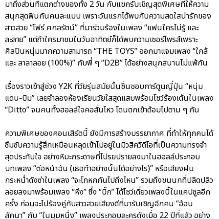
มาถึงส่วนที่แตกต่างของทั้ง 2 วัน กับแขกรับเชิญสุดพิเศษที่ให้ความ
สนุกสุดฟินกันคนละแบบ เพราะวันแรกได้พบกับความสดใสน่ารักของ
สาวสวย “โฟร์ ศกลรัตน์” ที่มาร่วมร้องในเพลง “แฟนใครไม่รู้ และ
ละลาย” แต่ถ้าใครมาชมในวันอาทิตย์ก็ได้พบความเซอร์ไพรส์เพราะ
ศิลปินหนุ่มมากความสามารถ “THE TOYS” ออกมาแจมเพลง “ใกล้
และ ลาลาลอย (100%)” กับพี่ ๆ “D2B” ได้อย่างสนุกสนานไม่แพ้กัน
เรื่องราวเข้าสู่ช่วง Y2K ที่วัยรุ่นสมัยนั้นชื่นชอบการ์ตูนญี่ปุ่น “หนุ่ม
แดน-บีม” เลยจำลองห้องเรียนวัยใสสุดแสบพร้อมโชว์ร้องเต้นในเพลง
“Ditto” จนคนทั้งฮอลล์ใจคอสั่นไหว โดนตกเข้าด้อมไปตาม ๆ กัน
ความพิเศษของคอนเสิร์ตนี้ ยังมีการสร้างบรรยากาศ ที่ทำให้ทุกคนได้
ซึมซับความรู้สึกเหมือนหลุดเข้าไปอยู่ในมิวสิควิดีโอที่เป็นความทรงจำ
สุดประทับใจ อย่างหิมะกระดาษที่โปรยปรายลงมาในฮอลล์ประกอบ
บทเพลง “ต่อหน้าฉัน (เธอทำอย่างนั้นได้อย่างไร)” หรือเสียงฝน
กระหน่ำดังซ่าในเพลง “จะโกหกกันไปถึงไหน” รวมถึงขนนกที่ปลิดปลิว
ลอยลงมาพร้อมเพลง “หึง” ซึ่ง “บิ๊ก” ได้โชว์เดี่ยวเพลงนี้ในแคปซูลอีก
ครั้ง ก่อนจะไปร้องคู่กับสาวสวยเสียงดีที่มารับเชิญอีกคน “อ้อน
ลัคนา” กับ “ในมุมหนึ่ง” เพลงประกอบละครดังเมื่อ 22 ปีที่แล้ว อย่าง