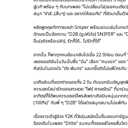
สู่เวที พร้อม ๆ กับบทเพลง “ไม่เปลี่ยนใจ(เธอคนเดียว)
สนุก “ซ่าส์...(สั่นๆ) และ อยากให้เธอกัด” ที่จัดมาเต็
หลังพูดคุยทักทายเหล่า Sniper พร้อมชวนเล่นโบกแท
อักษรเป็นข้อความ “D2B (รูปหัวใจ) SNIPER” และ 
อื่น(จริงหรือเปล่า), รักก็ได้... ไม่รักก็ได้”
จากนั้น ก็พาทุกคนย้อนกลับไปเมื่อ 22 ปีก่อน ตอนที่ “
เพลงออดิชันในวันนั้นซึ่ง “บีม” เลือก “คนแรก” ของ “
ศิลปินในดวงใจ “ดัง พันกร” และกรี๊ดดังไม่แพ้ใครกับ “บ
มาถึงส่วนที่แตกต่างของทั้ง 2 วัน กับแขกรับเชิญสุ
ความสดใสน่ารักของสาวสวย “โฟร์ ศกลรัตน์” ที่มาร่ว
อาทิตย์ก็ได้พบความเซอร์ไพรส์เพราะศิลปินหนุ่มม
(100%)” กับพี่ ๆ “D2B” ได้อย่างสนุกสนานไม่แพ้กัน
เรื่องราวเข้าสู่ช่วง Y2K ที่วัยรุ่นสมัยนั้นชื่นชอบการ
ร้องเต้นในเพลง “Ditto” จนคนทั้งฮอลล์ใจคอสั่นไหว