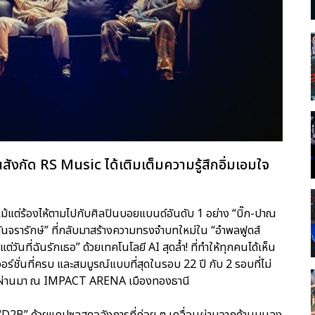
นสังกัด RS Music ได้เติมเต็มความรู้สึกอิ่มเอมใจ
ละแม้แต่ร้องไห้ตามไปกับศิลปินบอยแบนด์อันดับ 1 อย่าง “บิ๊ก-ปาณ
 ตันจรารักษ์” ที่กลับมาสร้างความทรงจำบทใหม่ใน “อำพลฟูดส์
ี่ฉันรักเธอ” ด้วยเทคโนโลยี AI สุดล้ำ! ที่ทำให้ทุกคนได้เห็น
วอร์ชั่นที่ครบ และสมบูรณ์แบบที่สุดในรอบ 22 ปี กับ 2 รอบที่ไม่
าคม ที่ผ่านมา ณ IMPACT ARENA เมืองทองธานี
นุ่ม “D2B” ด้วยแคปซูลสุดอลังการที่ค่อย ๆ เคลื่อนผ่านจากด้านบนลง