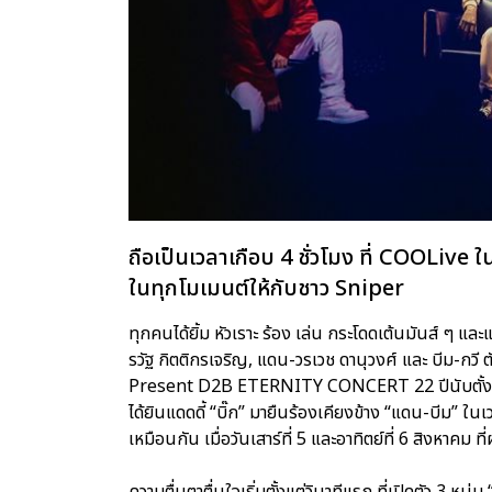
ถือเป็นเวลาเกือบ 4 ชั่วโมง ที่ COOLive ใ
ในทุกโมเมนต์ให้กับชาว Sniper
ทุกคนได้ยิ้ม หัวเราะ ร้อง เล่น กระโดดเต้นมันส์ ๆ แ
รวัฐ กิตติกรเจริญ, แดน-วรเวช ดานุวงศ์ และ บีม-กวี
Present D2B ETERNITY CONCERT 22 ปีนับตั้งแต่วันท
ได้ยินแดดดี้ “บิ๊ก” มายืนร้องเคียงข้าง “แดน-บีม” ในเ
เหมือนกัน เมื่อวันเสาร์ที่ 5 และอาทิตย์ที่ 6 สิงห
ความตื่นตาตื่นใจเริ่มตั้งแต่วินาทีแรก ที่เปิดตัว 3 ห