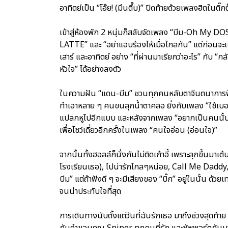
อาทิตย์เป็น “โอ๊ย! (มึนตึ๊บ)” ปิดท้ายด้วยเพลงฮิตในติ
เข้าสู่ห้องพัก 2 หนุ่มก็สลับจัดเพลง “บีม-Oh My DO
LATTE” และ “อย่าแอบร้องไห้เมื่อไกลกัน” แต่ก่อนจะเข
เสาร์ และอาทิตย์ อย่าง “ที่ผ่านมาเรียกว่าอะไร” กับ 
หัวใจ” ได้อย่างลงตัว
ในความฝัน “แดน-บีม” ชวนทุกคนหลับตาจินตนาการฟังเสี
ทำเอาหลาย ๆ คนขนลุกน้ำตาคลอ ยิ่งกับเพลง “ใช้เบอร์เด
แปลกหูไปอีกแบบ และหลังจากเพลง “อยากเป็นคนนั้น(
เพื่อโชว์เดี่ยวอีกครั้งในเพลง “คนใจอ่อน (อ่อนใจ)”
จากนั้นทั้งฮอลล์ก็นั่งกันไม่ติดเก้าอี้ เพราะลุกขึ้นมา
โรงเรียนเธอ), ไปน่ารักไกลๆหน่อย, Call Me Daddy,
บีม” แต่ถ้าฟังดี ๆ จะมีเสียงของ “บิ๊ก” อยู่ในนั้น ด้ว
จนน่าประทับใจที่สุด
การเดินทางนับตั้งแต่วันที่ฉันรักเธอ มาถึงช่วงสุดท้
กับคำขอบคุณ Sniper ทุกคนที่รัก และซัพพอร์ตกัน