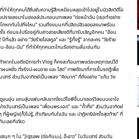
ำให้ทุกคนได้ซึมซับความรู้สึกเหมือนหลุดเข้าไปอยู่ในมิวสิควิดีโอ
โปรยปรายลงมาในฮอลล์ประกอบบทเพลง “ต่อหน้าฉัน (เธอทำอย่าง
 “จะโกหกกันไปถึงไหน” รวมถึงขนนกที่ปลิดปลิวลอยลงมาพร้อม
กครั้ง ก่อนจะไปร้องคู่กับสาวสวยเสียงดีที่มารับเชิญอีกคน “อ้อน
่แล้ว อย่าง “วัยร้ายไฮสคูล” และ “รู้ทั้งรู้” จากละคร “วัยร้าย
น-อ้อน-บีม” ที่ทำให้ทุกคนตะโกนร้องตามลั่นเช่นกัน
าถ้าหากในอดีตมีการทำ Vlog ก็คงสะท้อนภาพแต่ละเหตุการณ์ได้
าผมหยิ่ง ที่จริงน่ะผมอาย และ โสด” ภาพตัดมาที่การขึ้นรถตู้เพื่อ
เสาร์ ส่วนวันอาทิตย์เป็นเพลง “คิดมาก” ที่ติ่งอย่าง “แก้ม วิช
รมดูอบอุ่น แถมสุ่มแฟนคลับจากโซนวีไอพีขึ้นมาเซอร์วิสแบบเอาใจ
อย่างวันเสาร์เป็นเพลง “เพื่อนพระเอก” และ “ก้ำกึ่ง” ส่วนวันอาทิตย์
 ที่ผู้หญิง(ก็)ไม่รู้, ถ้าเทียบกับใจฉัน และ ปาฎิหาริย์ครั้งสุดท้าย” ที่
กันเลยทีเดียว
นุก ๆ ใน “Jigsaw (ต่อกันนะ), อ๊ะอาว” ในวันเสาร์ ส่วนวัน