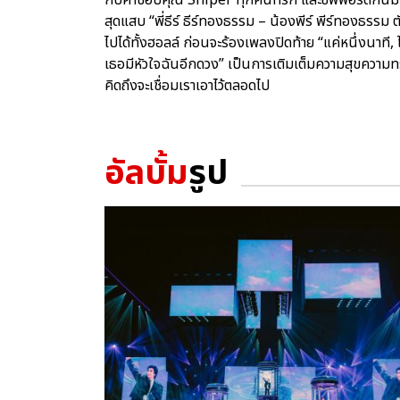
สุดแสบ “พี่ธีร์ ธีร์ทองธรรม – น้องพีร์ พีร์ทองธรรม ต
ไปได้ทั้งฮอลล์ ก่อนจะร้องเพลงปิดท้าย “แค่หนึ่งนาที, ไม
เธอมีหัวใจฉันอีกดวง” เป็นการเติมเต็มความสุขความทรง
คิดถึงจะเชื่อมเราเอาไว้ตลอดไป
อัลบั้ม
รูป