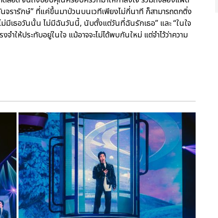
ันจรารักษ์” ที่แค่ขึ้นมาป่วนบนเวทีเพียงไม่กี่นาที ก็สามารถตกติ่ง
่มีเธอวันนั้น ไม่มีฉันวันนี้, นับตั้งแต่วันที่ฉันรักเธอ” และ “ในใจ
จำให้ประทับอยู่ในใจ แม้อาจจะไม่ได้พบกันใหม่ แต่จำไว้ว่าความ