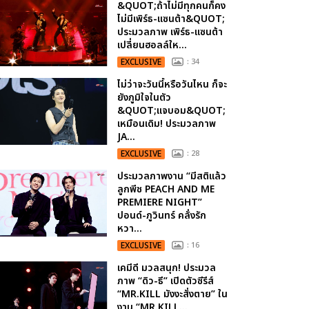
&QUOT;ถ้าไม่มีทุกคนก็คง
ไม่มีเพิร์ธ-แซนต้า&QUOT;
ประมวลภาพ เพิร์ธ-แซนต้า
เปลี่ยนฮอลล์ให...
EXCLUSIVE
: 34
ไม่ว่าจะวันนี้หรือวันไหน ก็จะ
ยังภูมิใจในตัว
&QUOT;แจบอม&QUOT;
เหมือนเดิม! ประมวลภาพ
JA...
EXCLUSIVE
: 28
ประมวลภาพงาน “มีสติแล้ว
ลูกพีช PEACH AND ME
PREMIERE NIGHT”
ปอนด์-ภูวินทร์ คลั่งรัก
หวา...
EXCLUSIVE
: 16
เคมีดี มวลสนุก! ประมวล
ภาพ “ดิว-ธี” เปิดตัวซีรีส์
“MR.KILL มังงะสั่งตาย” ใน
งาน “MR.KILL...