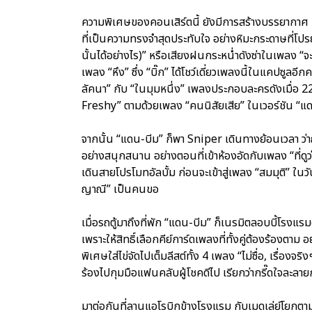
ความพิเศษของคอนเสิร์ตนี้ ยังมีการสร้างบรรยากาศ ที่ท
ที่เป็นความทรงจำสุดประทับใจ อย่างหิมะกระดาษที่
นั้นได้อย่างไร)” หรือเสียงฝนกระหน่ำดังซ่าในเพลง
เพลง “หึง” ซึ่ง “บิ๊ก” ได้โชว์เดี่ยวเพลงนี้ในแคปซูลอี
ลัคนา” กับ “ในมุมหนึ่ง” เพลงประกอบละครดังเมื่อ 22 ปีที
Freshy” ตามด้วยเพลง “คนนิสัยเสีย” ในเวอร์ชัน “แด
จากนั้น “แดน-บีม” ก็พา Sniper เดินทางย้อนเวลา ว่
อย่างสนุกสนาน อย่างตอนที่เข้าห้องอัดกับเพลง “ที่ดูว่
เดินสายโปรโมทอัลบั้ม ก่อนจะเข้าสู่เพลง “สมมุติ” ในวัน
ญาณี” เป็นคนขอ
เมื่อรถตู้มาถึงที่พัก “แดน-บีม” ก็เนรมิตลอบบี้โรงแ
เพราะให้สิทธิ์เลือกคีย์การ์ดเพลงที่ทั้งคู่ต้องร้องตาม 
พิเศษใส่ไข่จัดไปเต็มลีสต์ทั้ง 4 เพลง “ไม่ซื่อ, เรื่องจริงๆ
ร้องไปกุมมือแฟนคลับผู้โชคดีไป เรียกว่ากรี๊ดใจละลาย
มาต่อกันที่ลานแอโรบิกข้างโรงแรม กับเมดเล่ย์โยกตามส