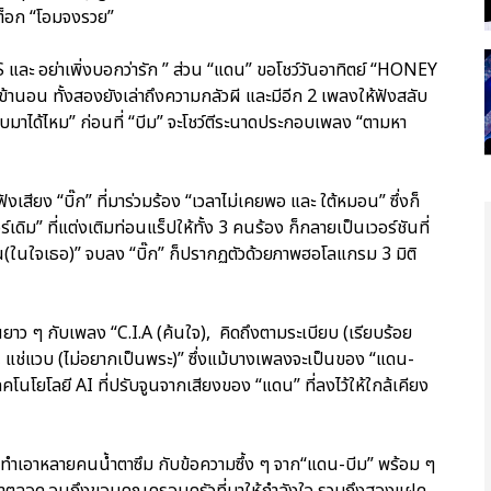
๊กต็อก “โอมจงรวย”
S และ อย่าเพิ่งบอกว่ารัก ” ส่วน “แดน” ขอโชว์วันอาทิตย์ “HONEY
้านอน ทั้งสองยังเล่าถึงความกลัวผี และมีอีก 2 เพลงให้ฟังสลับ
“กลับมาได้ไหม” ก่อนที่ “บีม” จะโชว์ตีระนาดประกอบเพลง “ตามหา
ยง “บิ๊ก” ที่มาร่วมร้อง “เวลาไม่เคยพอ และ ใต้หมอน” ซึ่งก็
ิม” ที่แต่งเติมท่อนแร็ปให้ทั้ง 3 คนร้อง ก็กลายเป็นเวอร์ชันที่
ในใจเธอ)” จบลง “บิ๊ก” ก็ปรากฏตัวด้วยภาพฮอโลแกรม 3 มิติ
เต้นยาว ๆ กับเพลง “C.I.A (ค้นใจ), คิดถึงตามระเบียบ (เรียบร้อย
 แช่แวบ (ไม่อยากเป็นพระ)” ซึ่งแม้บางเพลงจะเป็นของ “แดน-
ยเทคโนโยโลยี AI ที่ปรับจูนจากเสียงของ “แดน” ที่ลงไว้ให้ใกล้เคียง
าย ทำเอาหลายคนน้ำตาซึม กับข้อความซึ้ง ๆ จาก“แดน-บีม” พร้อม ๆ
มาตลอด จนถึงขอบคุณครอบครัวที่มาให้กำลังใจ รวมถึงสองแฝด