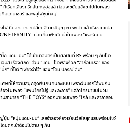
” ที่เรียกเสียงกรี๊ดลั่นทะลุฮอลล์ ก่อนจะขยับแข้งขาไปกับเพลง
มด้วยทีมแดนเซอร์ และพลุไฟชุดใหญ่
่งไฟ ที่นอกจากจะเปลี่ยนสีตามสัญญาณ wi-fi แล้วยังชวนแปล
“D2B ETERNITY” ก่อนที่มาฟังกันต่อในเพลง “เธอรักคน
บิ๊ก-แดน-บีม” ได้เข้ามาสมัครเป็นศิลปินที่ RS พร้อม ๆ กับโชว์
เจมส์ เรืองศักดิ์” ส่วน “แดน” โชว์พลังร็อก “ลาก่อนเธอ” ของ
ิ๊ก” ที่โชว์ “เพียงจำไว้” ของ “โดม ปกรณ์ ลัม”
ดพิเศษที่ให้ความสนุกสุดฟินกันคนละแบบ เพราะวันแรกได้พบกับ
มร้องในเพลง “แฟนใครไม่รู้ และ ละลาย” แต่ถ้าใครมาชมในวัน
ากความสามารถ “THE TOYS” ออกมาแจมเพลง “ใกล้ และ ลาลาลอย
์ตูนญี่ปุ่น “หนุ่มแดน-บีม” เลยจำลองห้องเรียนวัยใสสุดแสบพร้อมโชว์
 โดนตกเข้าด้อมไปตาม ๆ กัน