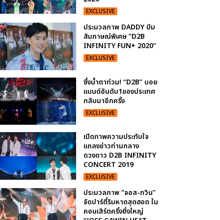
EXCLUSIVE
ประมวลภาพ DADDY บีม
สัมภาษณ์พิเศษ “D2B
INFINITY FUN+ 2020”
EXCLUSIVE
ซึ้งน้ำตาท่วม! “D2B” บอย
แบนด์อันดับ1ของประเทศ
กลับมาอีกครั้ง
EXCLUSIVE
เปิดภาพความประทับใจ
แถลงข่าวท่ามกลาง
ดวงดาว D2B INFINITY
CONCERT 2019
EXCLUSIVE
ประมวลภาพ “จอส-กวิน”
จัดปาร์ตี้ริมหาดสุดฮอต ใน
คอนเสิร์ตครั้งยิ่งใหญ่