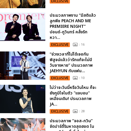
EXCLUSIVE
ประมวลภาพงาน “มีสติแล้ว
ลูกพีช PEACH AND ME
PREMIERE NIGHT”
ปอนด์-ภูวินทร์ คลั่งรัก
หวา...
EXCLUSIVE
: 16
“ช่วงเวลาที่ไม่ได้เจอกัน
พิสูจน์แล้วว่ารักแท้จะไม่มี
วันจางหาย” ประมวลภาพ
JAEHYUN กับแฟน...
EXCLUSIVE
: 10
ไม่ว่าจะวันนี้หรือวันไหน ก็จะ
ยังภูมิใจในตัว "แจบอม"
เหมือนเดิม! ประมวลภาพ
JA...
EXCLUSIVE
: 28
ประมวลภาพ “จอส-กวิน”
จัดปาร์ตี้ริมหาดสุดฮอต ใน