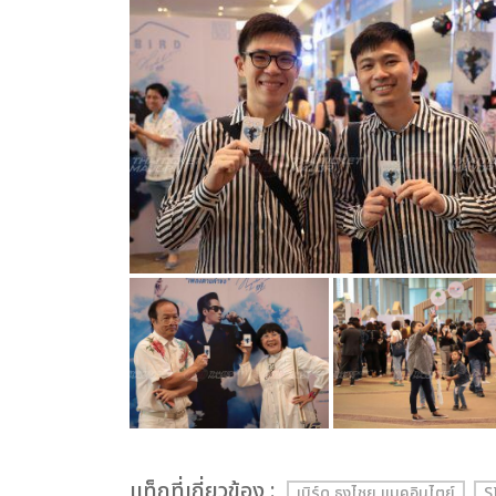
เเท็กที่เกี่ยวข้อง :
เบิร์ด ธงไชย แมคอินไตย์
S