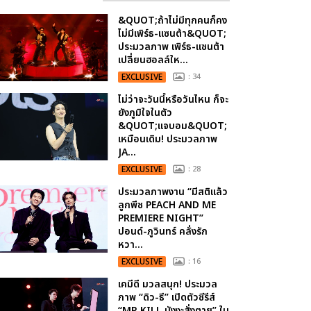
&QUOT;ถ้าไม่มีทุกคนก็คง
ไม่มีเพิร์ธ-แซนต้า&QUOT;
ประมวลภาพ เพิร์ธ-แซนต้า
เปลี่ยนฮอลล์ให...
EXCLUSIVE
: 34
ไม่ว่าจะวันนี้หรือวันไหน ก็จะ
ยังภูมิใจในตัว
&QUOT;แจบอม&QUOT;
เหมือนเดิม! ประมวลภาพ
JA...
EXCLUSIVE
: 28
ประมวลภาพงาน “มีสติแล้ว
ลูกพีช PEACH AND ME
PREMIERE NIGHT”
ปอนด์-ภูวินทร์ คลั่งรัก
หวา...
EXCLUSIVE
: 16
เคมีดี มวลสนุก! ประมวล
ภาพ “ดิว-ธี” เปิดตัวซีรีส์
“MR.KILL มังงะสั่งตาย” ใน