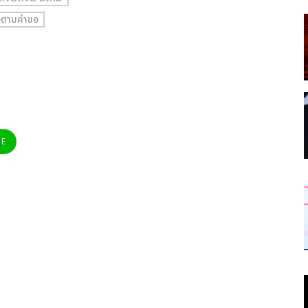
ตามคำขอ
NE