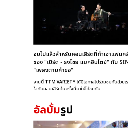
จบไปแล้วสำหรับคอนเสิร์ตที่ทำเอาแฟนคล
ของ "เบิร์ด - ธงไชย แมคอินไตย์" ก
"เพลงตามคำขอ"
งานนี้
TTM VARIETY
ได้มีโอกาสไปร่วมชมกันด้วย
ใจกับคอนเสิร์ตในครั้งนี้มาให้ได้ชมกัน
อัลบั้ม
รูป