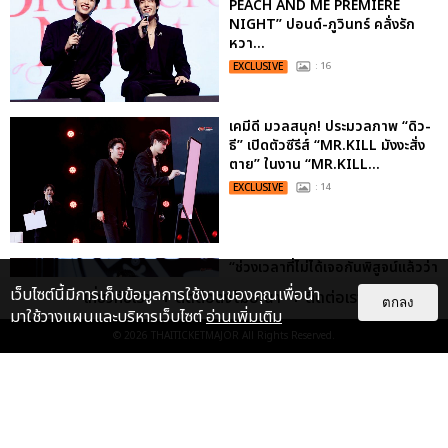
PEACH AND ME PREMIERE
NIGHT” ปอนด์-ภูวินทร์ คลั่งรัก
หวา...
EXCLUSIVE
: 16
เคมีดี มวลสนุก! ประมวลภาพ “ดิว-
ธี” เปิดตัวซีรีส์ “MR.KILL มังงะสั่ง
ตาย” ในงาน “MR.KILL...
EXCLUSIVE
: 14
“ช่วงเวลาที่ไม่ได้เจอกันพิสูจน์แล้วว่า
รักแท้จะไม่มีวันจางหาย” ประมวล
เว็บไซต์นี้มีการเก็บข้อมูลการใช้งานของคุณเพื่อนำ
เกี่ยวกับเรา
ติดต่อลงโฆษณา
ติดต่อเรา
ภาพ JAEHYUN กับแฟน...
ตกลง
มาใช้วางแผนและบริหารเว็บไซต์
อ่านเพิ่มเติม
EXCLUSIVE
: 10
© 2026
THAITICKETMAJOR
All Rights Reserved.