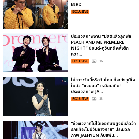
BIRD
EXCLUSIVE
ประมวลภาพงาน “มีสติแล้วลูกพีช
PEACH AND ME PREMIERE
NIGHT” ปอนด์-ภูวินทร์ คลั่งรัก
หวา...
EXCLUSIVE
: 16
ไม่ว่าจะวันนี้หรือวันไหน ก็จะยังภูมิใจ
ในตัว "แจบอม" เหมือนเดิม!
ประมวลภาพ JA...
EXCLUSIVE
: 28
“ช่วงเวลาที่ไม่ได้เจอกันพิสูจน์แล้วว่า
รักแท้จะไม่มีวันจางหาย” ประมวล
ภาพ JAEHYUN กับแฟน...