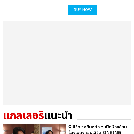
BUY NOW
แกลเลอรี
แนะนำ
พี่เบิร์ด ขอยืนหล่อ ๆ เปิดห้องซ้อม
ร้องเพลงคอนเสิร์ต SINGING