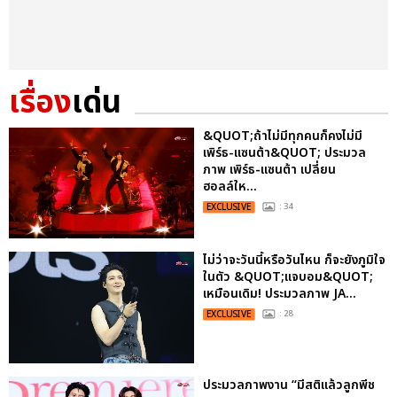
เรื่อง
เด่น
&QUOT;ถ้าไม่มีทุกคนก็คงไม่มี
เพิร์ธ-แซนต้า&QUOT; ประมวล
ภาพ เพิร์ธ-แซนต้า เปลี่ยน
ฮอลล์ให...
EXCLUSIVE
: 34
ไม่ว่าจะวันนี้หรือวันไหน ก็จะยังภูมิใจ
ในตัว &QUOT;แจบอม&QUOT;
เหมือนเดิม! ประมวลภาพ JA...
EXCLUSIVE
: 28
ประมวลภาพงาน “มีสติแล้วลูกพีช