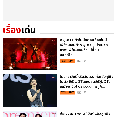
เรื่อง
เด่น
&QUOT;ถ้าไม่มีทุกคนก็คงไม่มี
เพิร์ธ-แซนต้า&QUOT; ประมวล
ภาพ เพิร์ธ-แซนต้า เปลี่ยน
ฮอลล์ให...
EXCLUSIVE
: 34
ไม่ว่าจะวันนี้หรือวันไหน ก็จะยังภูมิใจ
ในตัว &QUOT;แจบอม&QUOT;
เหมือนเดิม! ประมวลภาพ JA...
EXCLUSIVE
: 28
ประมวลภาพงาน “มีสติแล้วลูกพีช