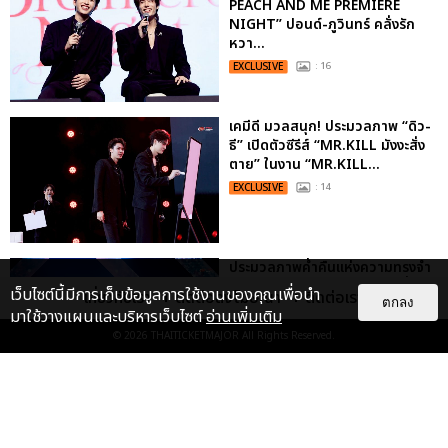
PEACH AND ME PREMIERE
NIGHT” ปอนด์-ภูวินทร์ คลั่งรัก
หวา...
EXCLUSIVE
: 16
เคมีดี มวลสนุก! ประมวลภาพ “ดิว-
ธี” เปิดตัวซีรีส์ “MR.KILL มังงะสั่ง
ตาย” ในงาน “MR.KILL...
EXCLUSIVE
: 14
ประมวลภาพค่ำคืนแห่งความทรงจำ
ของ ITZY และมิดจีไทย ในวันที่
เว็บไซต์นี้มีการเก็บข้อมูลการใช้งานของคุณเพื่อนำ
เกี่ยวกับเรา
ติดต่อลงโฆษณา
ติดต่อเรา
หัวใจส่องสว่างไปพร้อมกัน
ตกลง
มาใช้วางแผนและบริหารเว็บไซต์
อ่านเพิ่มเติม
EXCLUSIVE
: 11
© 2026
THAITICKETMAJOR
All Rights Reserved.