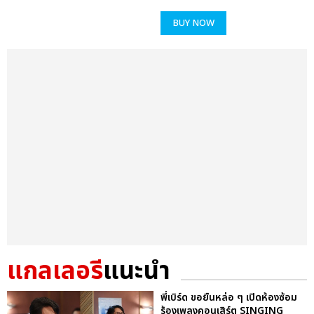
BUY NOW
แกลเลอรี
แนะนำ
พี่เบิร์ด ขอยืนหล่อ ๆ เปิดห้องซ้อม
ร้องเพลงคอนเสิร์ต SINGING