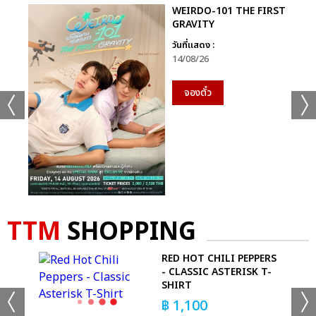
WEIRDO-101 THE FIRST
GRAVITY
วันที่แสดง :
14/08/26
จองตั๋ว
TTM
SHOPPING
UT
RED HOT CHILI PEPPERS
- CLASSIC ASTERISK T-
SHIRT
฿
1,100