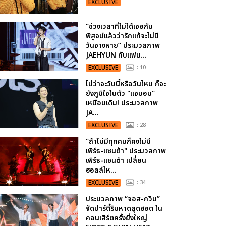
EXCLUSIVE
“ช่วงเวลาที่ไม่ได้เจอกัน
พิสูจน์แล้วว่ารักแท้จะไม่มี
วันจางหาย” ประมวลภาพ
JAEHYUN กับแฟน...
EXCLUSIVE
: 10
ไม่ว่าจะวันนี้หรือวันไหน ก็จะ
ยังภูมิใจในตัว "แจบอม"
เหมือนเดิม! ประมวลภาพ
JA...
EXCLUSIVE
: 28
"ถ้าไม่มีทุกคนก็คงไม่มี
เพิร์ธ-แซนต้า" ประมวลภาพ
เพิร์ธ-แซนต้า เปลี่ยน
ฮอลล์ให...
EXCLUSIVE
: 34
ประมวลภาพ “จอส-กวิน”
จัดปาร์ตี้ริมหาดสุดฮอต ใน
คอนเสิร์ตครั้งยิ่งใหญ่