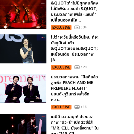
&QUOT;ถ้าไม่มีทุกคนก็คง
ไม่มีเพิร์ธ-แซนต้า&QUOT;
ประมวลภาพ เพิร์ธ-แซนต้า
เปลี่ยนฮอลล์ให...
EXCLUSIVE
: 34
ไม่ว่าจะวันนี้หรือวันไหน ก็จะ
ยังภูมิใจในตัว
&QUOT;แจบอม&QUOT;
เหมือนเดิม! ประมวลภาพ
JA...
EXCLUSIVE
: 28
ประมวลภาพงาน “มีสติแล้ว
ลูกพีช PEACH AND ME
PREMIERE NIGHT”
ปอนด์-ภูวินทร์ คลั่งรัก
หวา...
EXCLUSIVE
: 16
เคมีดี มวลสนุก! ประมวล
ภาพ “ดิว-ธี” เปิดตัวซีรีส์
“MR.KILL มังงะสั่งตาย” ใน
งาน “MR.KILL...