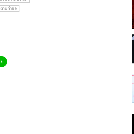
ตามคำขอ
NE