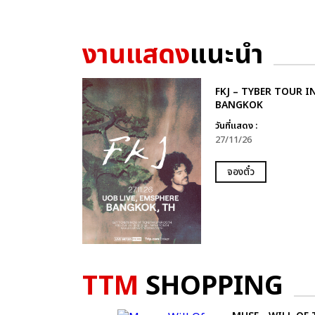
งานแสดง
แนะนำ
FKJ – TYBER TOUR I
BANGKOK
วันที่แสดง :
27/11/26
จองตั๋ว
TTM
SHOPPING