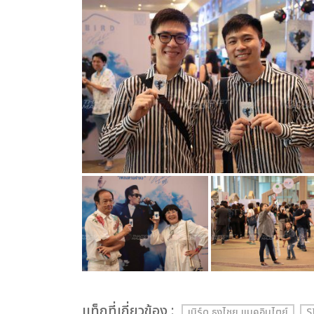
เเท็กที่เกี่ยวข้อง :
เบิร์ด ธงไชย แมคอินไตย์
S