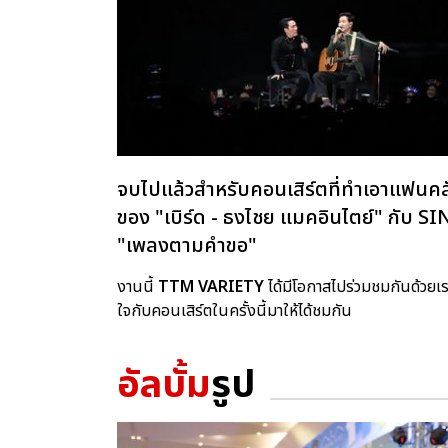
จบไปแล้วสำหรับคอนเสิร์ตที่ทำเอาแฟนคล
ของ "เบิร์ด - ธงไชย แมคอินไตย์" ก
"เพลงตามคำขอ"
งานนี้
TTM VARIETY
ได้มีโอกาสไปร่วมชมกันด้วย
ใจกับคอนเสิร์ตในครั้งนี้มาให้ได้ชมกัน
อัลบั้ม
รูป