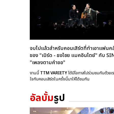
จบไปแล้วสำหรับคอนเสิร์ตที่ทำเอาแฟนคล
ของ "เบิร์ด - ธงไชย แมคอินไตย์" ก
"เพลงตามคำขอ"
งานนี้
TTM VARIETY
ได้มีโอกาสไปร่วมชมกันด้วย
ใจกับคอนเสิร์ตในครั้งนี้มาให้ได้ชมกัน
อัลบั้ม
รูป