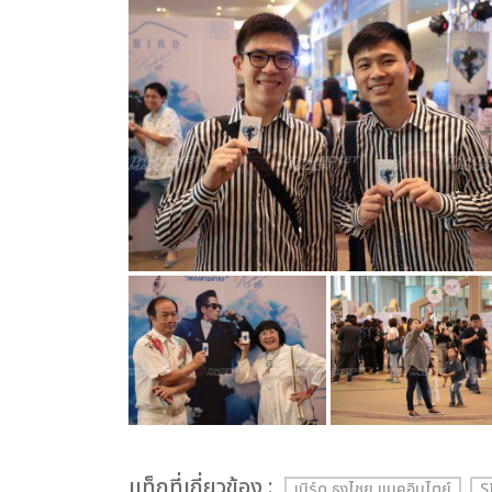
เเท็กที่เกี่ยวข้อง :
เบิร์ด ธงไชย แมคอินไตย์
S