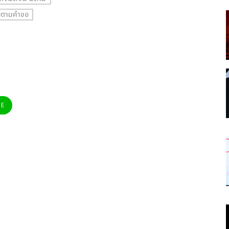
ตามคำขอ
NE