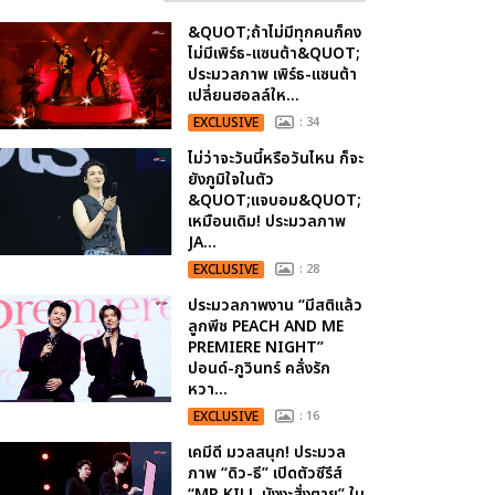
&QUOT;ถ้าไม่มีทุกคนก็คง
ไม่มีเพิร์ธ-แซนต้า&QUOT;
ประมวลภาพ เพิร์ธ-แซนต้า
เปลี่ยนฮอลล์ให...
EXCLUSIVE
: 34
ไม่ว่าจะวันนี้หรือวันไหน ก็จะ
ยังภูมิใจในตัว
&QUOT;แจบอม&QUOT;
เหมือนเดิม! ประมวลภาพ
JA...
EXCLUSIVE
: 28
ประมวลภาพงาน “มีสติแล้ว
ลูกพีช PEACH AND ME
PREMIERE NIGHT”
ปอนด์-ภูวินทร์ คลั่งรัก
หวา...
EXCLUSIVE
: 16
เคมีดี มวลสนุก! ประมวล
ภาพ “ดิว-ธี” เปิดตัวซีรีส์
“MR.KILL มังงะสั่งตาย” ใน