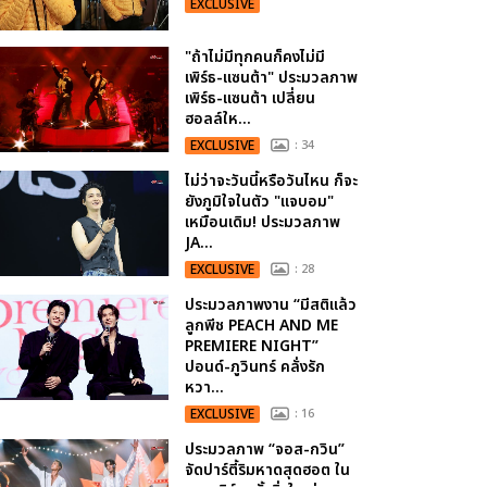
EXCLUSIVE
"ถ้าไม่มีทุกคนก็คงไม่มี
เพิร์ธ-แซนต้า" ประมวลภาพ
เพิร์ธ-แซนต้า เปลี่ยน
ฮอลล์ให...
EXCLUSIVE
: 34
ไม่ว่าจะวันนี้หรือวันไหน ก็จะ
ยังภูมิใจในตัว "แจบอม"
เหมือนเดิม! ประมวลภาพ
JA...
EXCLUSIVE
: 28
ประมวลภาพงาน “มีสติแล้ว
ลูกพีช PEACH AND ME
PREMIERE NIGHT”
ปอนด์-ภูวินทร์ คลั่งรัก
หวา...
EXCLUSIVE
: 16
ประมวลภาพ “จอส-กวิน”
จัดปาร์ตี้ริมหาดสุดฮอต ใน