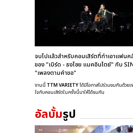
จบไปแล้วสำหรับคอนเสิร์ตที่ทำเอาแฟนคล
ของ "เบิร์ด - ธงไชย แมคอินไตย์" ก
"เพลงตามคำขอ"
งานนี้
TTM VARIETY
ได้มีโอกาสไปร่วมชมกันด้วย
ใจกับคอนเสิร์ตในครั้งนี้มาให้ได้ชมกัน
อัลบั้ม
รูป