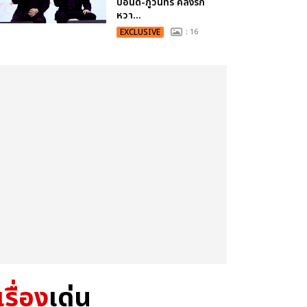
ปอนด์-ภูวินทร์ คลั่งรัก
หวา...
EXCLUSIVE
: 16
เรื่อง
เด่น