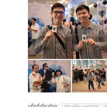
เเท็กที่เกี่ยวข้อง :
เบิร์ด ธงไชย แมคอินไตย์
S