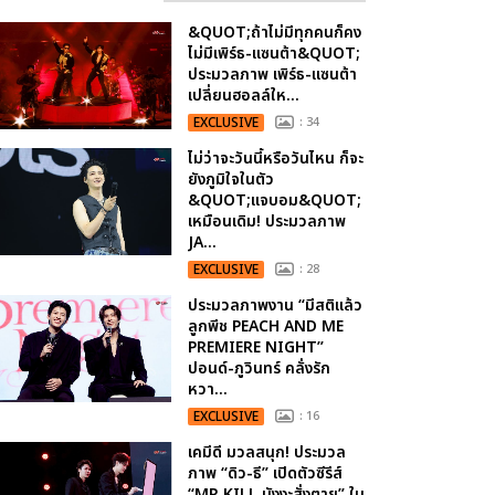
&QUOT;ถ้าไม่มีทุกคนก็คง
ไม่มีเพิร์ธ-แซนต้า&QUOT;
ประมวลภาพ เพิร์ธ-แซนต้า
เปลี่ยนฮอลล์ให...
EXCLUSIVE
: 34
ไม่ว่าจะวันนี้หรือวันไหน ก็จะ
ยังภูมิใจในตัว
&QUOT;แจบอม&QUOT;
เหมือนเดิม! ประมวลภาพ
JA...
EXCLUSIVE
: 28
ประมวลภาพงาน “มีสติแล้ว
ลูกพีช PEACH AND ME
PREMIERE NIGHT”
ปอนด์-ภูวินทร์ คลั่งรัก
หวา...
EXCLUSIVE
: 16
เคมีดี มวลสนุก! ประมวล
ภาพ “ดิว-ธี” เปิดตัวซีรีส์
“MR.KILL มังงะสั่งตาย” ใน