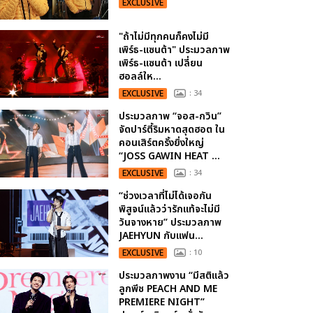
EXCLUSIVE
"ถ้าไม่มีทุกคนก็คงไม่มี
เพิร์ธ-แซนต้า" ประมวลภาพ
เพิร์ธ-แซนต้า เปลี่ยน
ฮอลล์ให...
EXCLUSIVE
: 34
ประมวลภาพ “จอส-กวิน”
จัดปาร์ตี้ริมหาดสุดฮอต ใน
คอนเสิร์ตครั้งยิ่งใหญ่
“JOSS GAWIN HEAT ...
EXCLUSIVE
: 34
“ช่วงเวลาที่ไม่ได้เจอกัน
พิสูจน์แล้วว่ารักแท้จะไม่มี
วันจางหาย” ประมวลภาพ
JAEHYUN กับแฟน...
EXCLUSIVE
: 10
ประมวลภาพงาน “มีสติแล้ว
ลูกพีช PEACH AND ME
PREMIERE NIGHT”