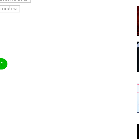
ตามคำขอ
NE