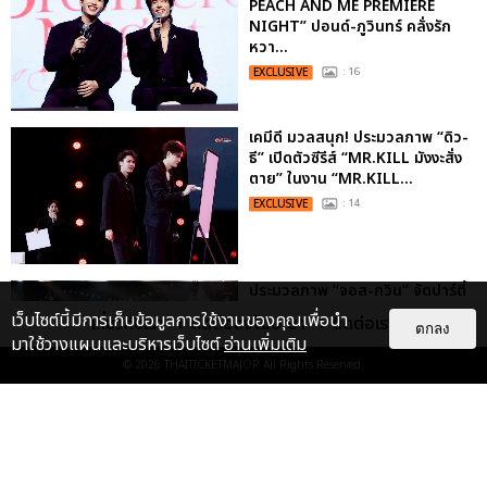
PEACH AND ME PREMIERE
NIGHT” ปอนด์-ภูวินทร์ คลั่งรัก
หวา...
EXCLUSIVE
: 16
เคมีดี มวลสนุก! ประมวลภาพ “ดิว-
ธี” เปิดตัวซีรีส์ “MR.KILL มังงะสั่ง
ตาย” ในงาน “MR.KILL...
EXCLUSIVE
: 14
ประมวลภาพ “จอส-กวิน” จัดปาร์ตี้
ริมหาดสุดฮอต ในคอนเสิร์ตครั้งยิ่ง
เว็บไซต์นี้มีการเก็บข้อมูลการใช้งานของคุณเพื่อนำ
เกี่ยวกับเรา
ติดต่อลงโฆษณา
ติดต่อเรา
ใหญ่ “JOSS GAWIN HEAT ...
ตกลง
มาใช้วางแผนและบริหารเว็บไซต์
อ่านเพิ่มเติม
EXCLUSIVE
: 34
© 2026
THAITICKETMAJOR
All Rights Reserved.