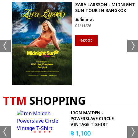
ZARA LARSSON - MIDNIGHT
SUN TOUR IN BANGKOK
วันที่แสดง :
01/11/26
จองตั๋ว
TTM
SHOPPING
OP
IRON MAIDEN -
POWERSLAVE CIRCLE
VINTAGE T-SHIRT
฿
1,100