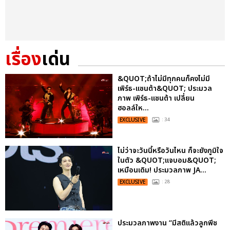
เรื่อง
เด่น
&QUOT;ถ้าไม่มีทุกคนก็คงไม่มี
เพิร์ธ-แซนต้า&QUOT; ประมวล
ภาพ เพิร์ธ-แซนต้า เปลี่ยน
ฮอลล์ให...
EXCLUSIVE
: 34
ไม่ว่าจะวันนี้หรือวันไหน ก็จะยังภูมิใจ
ในตัว &QUOT;แจบอม&QUOT;
เหมือนเดิม! ประมวลภาพ JA...
EXCLUSIVE
: 28
ประมวลภาพงาน “มีสติแล้วลูกพีช