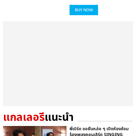
BUY NOW
แกลเลอรี
แนะนำ
พี่เบิร์ด ขอยืนหล่อ ๆ เปิดห้องซ้อม
ร้องเพลงคอนเสิร์ต SINGING