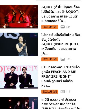
&QUOT;ถ้าไม่มีทุกคนก็คง
ไม่มีเพิร์ธ-แซนต้า&QUOT;
ประมวลภาพ เพิร์ธ-แซนต้า
เปลี่ยนฮอลล์ให...
EXCLUSIVE
: 34
ไม่ว่าจะวันนี้หรือวันไหน ก็จะ
ยังภูมิใจในตัว
&QUOT;แจบอม&QUOT;
เหมือนเดิม! ประมวลภาพ
JA...
EXCLUSIVE
: 28
ประมวลภาพงาน “มีสติแล้ว
ลูกพีช PEACH AND ME
PREMIERE NIGHT”
ปอนด์-ภูวินทร์ คลั่งรัก
หวา...
EXCLUSIVE
: 16
เคมีดี มวลสนุก! ประมวล
ภาพ “ดิว-ธี” เปิดตัวซีรีส์
“MR.KILL มังงะสั่งตาย” ใน