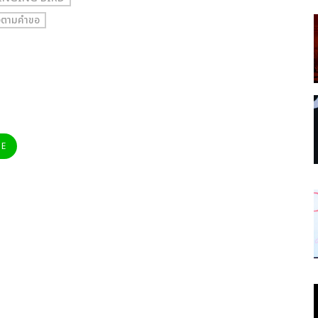
ตามคำขอ
NE