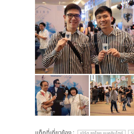
เเท็กที่เกี่ยวข้อง :
เบิร์ด ธงไชย แมคอินไตย์
S