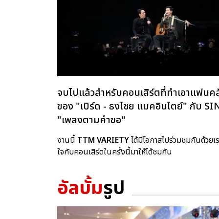
จบไปแล้วสำหรับคอนเสิร์ตที่ทำเอาแฟนคล
ของ "เบิร์ด - ธงไชย แมคอินไตย์" ก
"เพลงตามคำขอ"
งานนี้
TTM VARIETY
ได้มีโอกาสไปร่วมชมกันด้วย
ใจกับคอนเสิร์ตในครั้งนี้มาให้ได้ชมกัน
อัลบั้ม
รูป