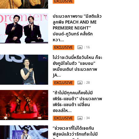
EXCLUSIVE
ประมวลภาพงาน “มีสติแล้ว
ลูกพีช PEACH AND ME
PREMIERE NIGHT”
ปอนด์-ภูวินทร์ คลั่งรัก
หวา...
EXCLUSIVE
: 16
ไม่ว่าจะวันนี้หรือวันไหน ก็จะ
ยังภูมิใจในตัว "แจบอม"
เหมือนเดิม! ประมวลภาพ
JA...
EXCLUSIVE
: 28
"ถ้าไม่มีทุกคนก็คงไม่มี
เพิร์ธ-แซนต้า" ประมวลภาพ
เพิร์ธ-แซนต้า เปลี่ยน
ฮอลล์ให...
EXCLUSIVE
: 34
“ช่วงเวลาที่ไม่ได้เจอกัน
พิสูจน์แล้วว่ารักแท้จะไม่มี