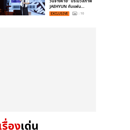
วันจางหาย” ประมวลภาพ
JAEHYUN กับแฟน...
EXCLUSIVE
: 10
เรื่อง
เด่น