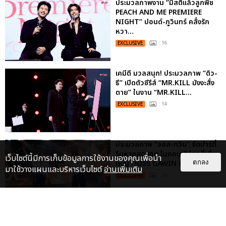
ประมวลภาพงาน “มีสติแล้วลูกพีช
PEACH AND ME PREMIERE
NIGHT” ปอนด์-ภูวินทร์ คลั่งรัก
หวา...
EXCLUSIVE
: 16
เคมีดี มวลสนุก! ประมวลภาพ “ดิว-
ธี” เปิดตัวซีรีส์ “MR.KILL มังงะสั่ง
ตาย” ในงาน “MR.KILL...
EXCLUSIVE
: 14
ประมวลภาพ “จอส-กวิน” จัดปาร์ตี้
ริมหาดสุดฮอต ในคอนเสิร์ตครั้งยิ่ง
เว็บไซต์นี้มีการเก็บข้อมูลการใช้งานของคุณเพื่อนำ
ใหญ่ “JOSS GAWIN HEAT ...
ตกลง
มาใช้วางแผนและบริหารเว็บไซต์
อ่านเพิ่มเติม
EXCLUSIVE
: 34