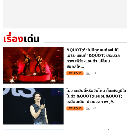
เรื่อง
เด่น
&QUOT;ถ้าไม่มีทุกคนก็คงไม่มี
เพิร์ธ-แซนต้า&QUOT; ประมวล
ภาพ เพิร์ธ-แซนต้า เปลี่ยน
ฮอลล์ให...
EXCLUSIVE
: 34
ไม่ว่าจะวันนี้หรือวันไหน ก็จะยังภูมิใจ
ในตัว &QUOT;แจบอม&QUOT;
เหมือนเดิม! ประมวลภาพ JA...
EXCLUSIVE
: 28