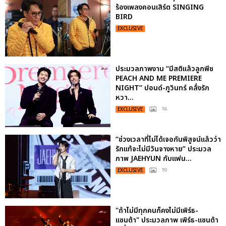
ร้องเพลงคอนเสิร์ต SINGING
BIRD
EXCLUSIVE
ประมวลภาพงาน “มีสติแล้วลูกพีช
PEACH AND ME PREMIERE
NIGHT” ปอนด์-ภูวินทร์ คลั่งรัก
หวา...
EXCLUSIVE
: 16
“ช่วงเวลาที่ไม่ได้เจอกันพิสูจน์แล้วว่า
รักแท้จะไม่มีวันจางหาย” ประมวล
ภาพ JAEHYUN กับแฟน...
EXCLUSIVE
: 10
"ถ้าไม่มีทุกคนก็คงไม่มีเพิร์ธ-
แซนต้า" ประมวลภาพ เพิร์ธ-แซนต้า