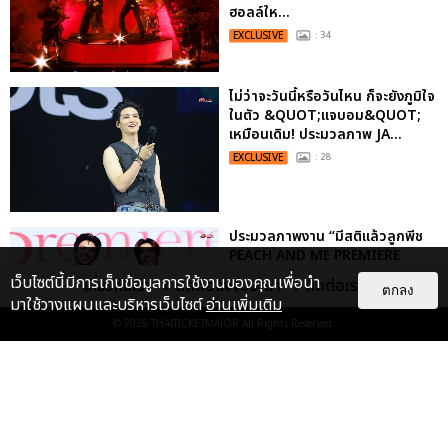
ฮอลล์ให...
EXCLUSIVE
: 34
ไม่ว่าจะวันนี้หรือวันไหน ก็จะยังภูมิใจ
ในตัว &QUOT;แจบอม&QUOT;
เหมือนเดิม! ประมวลภาพ JA...
EXCLUSIVE
: 28
ประมวลภาพงาน “มีสติแล้วลูกพีช
PEACH AND ME PREMIERE
NIGHT” ปอนด์-ภูวินทร์ คลั่งรัก
เว็บไซต์นี้มีการเก็บข้อมูลการใช้งานของคุณเพื่อนำ
เกี่ยวกับเรา
ติดต่อลงโฆษณา
ติดต่อเรา
ตกลง
หวา...
มาใช้วางแผนและบริหารเว็บไซต์
อ่านเพิ่มเติม
EXCLUSIVE
: 16
© 2026
THAITICKETMAJOR
All Rights Reserved.
ประมวลภาพ “จอส-กวิน” จัดปาร์ตี้
ริมหาดสุดฮอต ในคอนเสิร์ตครั้งยิ่ง
ใหญ่ “JOSS GAWIN HEAT ...
EXCLUSIVE
: 34