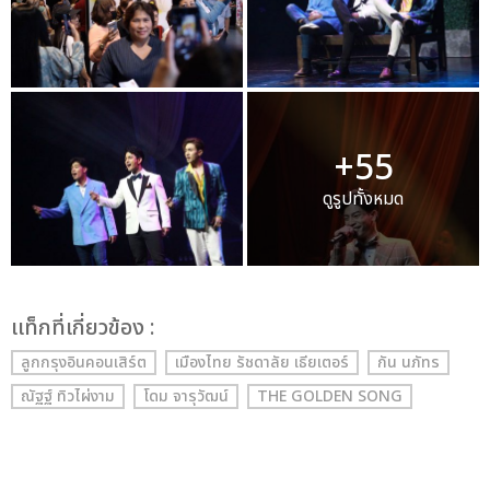
+55
ดูรูปทั้งหมด
เเท็กที่เกี่ยวข้อง :
ลูกกรุงอินคอนเสิร์ต
เมืองไทย รัชดาลัย เธียเตอร์
กัน นภัทร
ณัฐฐ์ ทิวไผ่งาม
โดม จารุวัฒน์
THE GOLDEN SONG