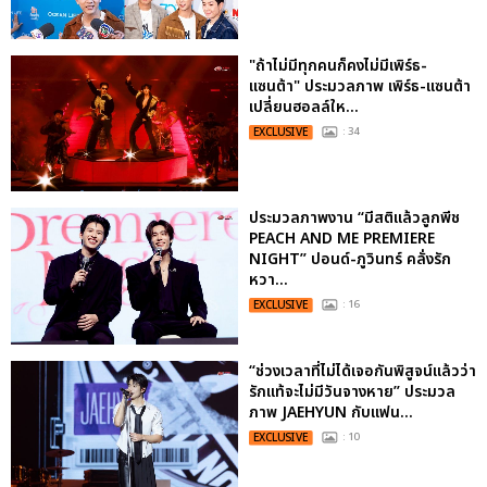
"ถ้าไม่มีทุกคนก็คงไม่มีเพิร์ธ-
แซนต้า" ประมวลภาพ เพิร์ธ-แซนต้า
เปลี่ยนฮอลล์ให...
EXCLUSIVE
: 34
ประมวลภาพงาน “มีสติแล้วลูกพีช
PEACH AND ME PREMIERE
NIGHT” ปอนด์-ภูวินทร์ คลั่งรัก
หวา...
EXCLUSIVE
: 16
“ช่วงเวลาที่ไม่ได้เจอกันพิสูจน์แล้วว่า
รักแท้จะไม่มีวันจางหาย” ประมวล
ภาพ JAEHYUN กับแฟน...
EXCLUSIVE
: 10