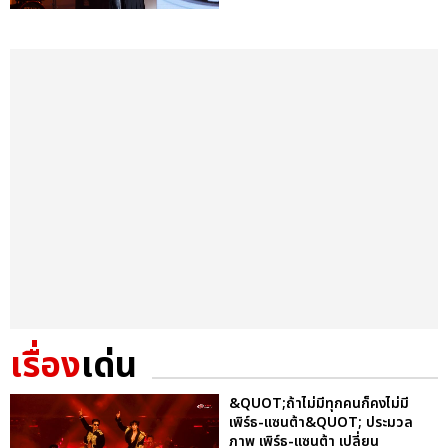
เรื่อง
เด่น
&QUOT;ถ้าไม่มีทุกคนก็คงไม่มี
เพิร์ธ-แซนต้า&QUOT; ประมวล
ภาพ เพิร์ธ-แซนต้า เปลี่ยน