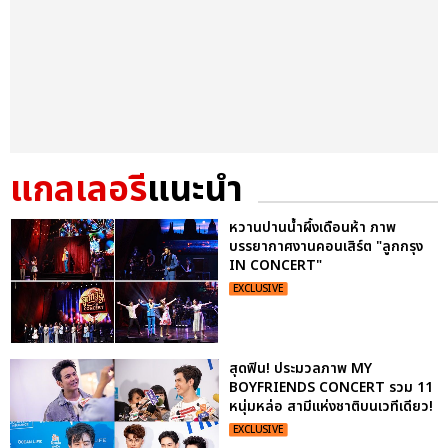
แกลเลอรี
แนะนำ
หวานปานน้ำผึ้งเดือนห้า ภาพ
บรรยากาศงานคอนเสิร์ต "ลูกกรุง
IN CONCERT"
EXCLUSIVE
สุดฟิน! ประมวลภาพ MY
BOYFRIENDS CONCERT รวม 11
หนุ่มหล่อ สามีแห่งชาติบนเวทีเดียว!
EXCLUSIVE