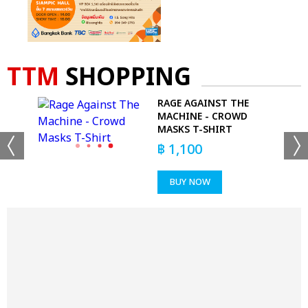
TTM
SHOPPING
-
RAGE AGAINST THE
MACHINE - CROWD
MASKS T-SHIRT
฿
1,100
BUY NOW