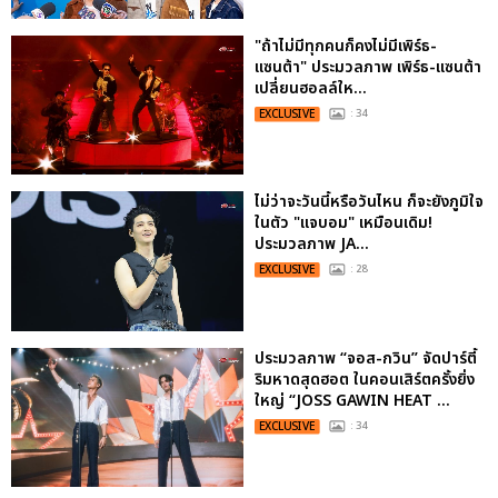
"ถ้าไม่มีทุกคนก็คงไม่มีเพิร์ธ-
แซนต้า" ประมวลภาพ เพิร์ธ-แซนต้า
เปลี่ยนฮอลล์ให...
EXCLUSIVE
: 34
ไม่ว่าจะวันนี้หรือวันไหน ก็จะยังภูมิใจ
ในตัว "แจบอม" เหมือนเดิม!
ประมวลภาพ JA...
EXCLUSIVE
: 28
ประมวลภาพ “จอส-กวิน” จัดปาร์ตี้
ริมหาดสุดฮอต ในคอนเสิร์ตครั้งยิ่ง
ใหญ่ “JOSS GAWIN HEAT ...
EXCLUSIVE
: 34