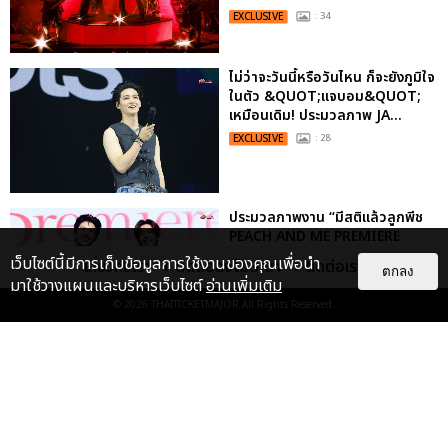
EXCLUSIVE
: 34
ไม่ว่าจะวันนี้หรือวันไหน ก็จะยังภูมิใจ
ในตัว &QUOT;แจบอม&QUOT;
เหมือนเดิม! ประมวลภาพ JA...
EXCLUSIVE
: 28
ประมวลภาพงาน “มีสติแล้วลูกพีช
PEACH AND ME PREMIERE
NIGHT” ปอนด์-ภูวินทร์ คลั่งรัก
เว็บไซต์นี้มีการเก็บข้อมูลการใช้งานของคุณเพื่อนำ
เกี่ยวกับเรา
ติดต่อลงโฆษณา
ติดต่อเรา
ตกลง
หวา...
มาใช้วางแผนและบริหารเว็บไซต์
อ่านเพิ่มเติม
EXCLUSIVE
: 16
© 2026
THAITICKETMAJOR
All Rights Reserved.
ประมวลภาพ “จอส-กวิน” จัดปาร์ตี้
ริมหาดสุดฮอต ในคอนเสิร์ตครั้งยิ่ง
ใหญ่ “JOSS GAWIN HEAT ...
EXCLUSIVE
: 34