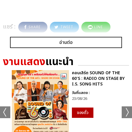
แชร์ :
SHARE
TWEET
LINE
อ่านต่อ
งานแสดง
แนะนำ
คอนเสิร์ต SOUND OF THE
60'S : RADIO ON STAGE BY
I.S. SONG HITS
วันที่แสดง :
23/08/26
จองตั๋ว