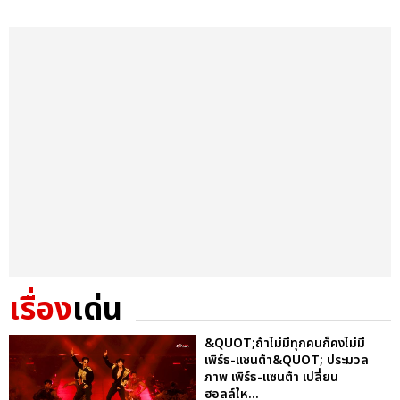
เรื่อง
เด่น
&QUOT;ถ้าไม่มีทุกคนก็คงไม่มี
เพิร์ธ-แซนต้า&QUOT; ประมวล
ภาพ เพิร์ธ-แซนต้า เปลี่ยน
ฮอลล์ให...