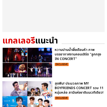
แกลเลอรี
แนะนำ
หวานปานน้ำผึ้งเดือนห้า ภาพ
บรรยากาศงานคอนเสิร์ต "ลูกกรุง
IN CONCERT"
EXCLUSIVE
สุดฟิน! ประมวลภาพ MY
BOYFRIENDS CONCERT รวม 11
หนุ่มหล่อ สามีแห่งชาติบนเวทีเดียว!
EXCLUSIVE