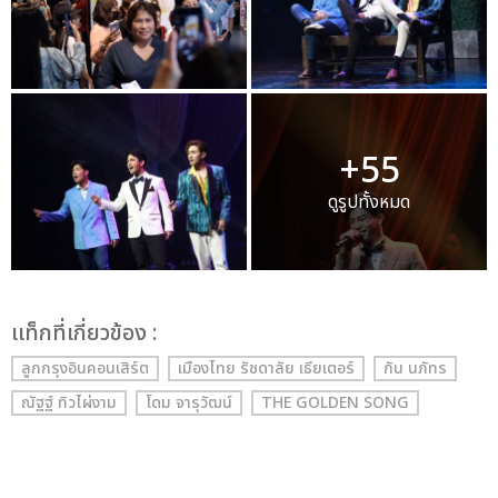
+55
ดูรูปทั้งหมด
เเท็กที่เกี่ยวข้อง :
ลูกกรุงอินคอนเสิร์ต
เมืองไทย รัชดาลัย เธียเตอร์
กัน นภัทร
ณัฐฐ์ ทิวไผ่งาม
โดม จารุวัฒน์
THE GOLDEN SONG