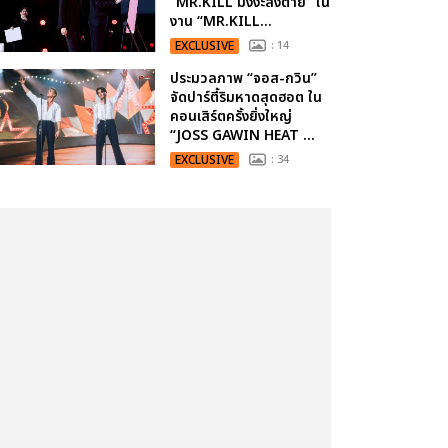
“MR.KILL มังงะสั่งตาย” ใน
งาน “MR.KILL...
EXCLUSIVE
: 14
ประมวลภาพ “จอส-กวิน”
จัดปาร์ตี้ริมหาดสุดฮอต ใน
คอนเสิร์ตครั้งยิ่งใหญ่
“JOSS GAWIN HEAT ...
EXCLUSIVE
: 34