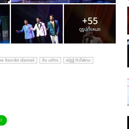
+55
ดูรูปทั้งหมด
ทย รัชดาลัย เธียเตอร์
กัน นภัทร
ณัฐฐ์ ทิวไผ่งาม
NE