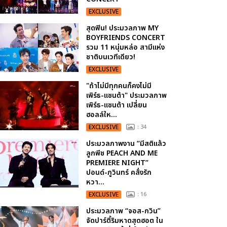
EXCLUSIVE
สุดฟิน! ประมวลภาพ MY
BOYFRIENDS CONCERT
รวม 11 หนุ่มหล่อ สามีแห่ง
ชาติบนเวทีเดียว!
EXCLUSIVE
"ถ้าไม่มีทุกคนก็คงไม่มี
เพิร์ธ-แซนต้า" ประมวลภาพ
เพิร์ธ-แซนต้า เปลี่ยน
ฮอลล์ให...
EXCLUSIVE
: 34
ประมวลภาพงาน “มีสติแล้ว
ลูกพีช PEACH AND ME
PREMIERE NIGHT”
ปอนด์-ภูวินทร์ คลั่งรัก
หวา...
EXCLUSIVE
: 16
ประมวลภาพ “จอส-กวิน”
จัดปาร์ตี้ริมหาดสุดฮอต ใน