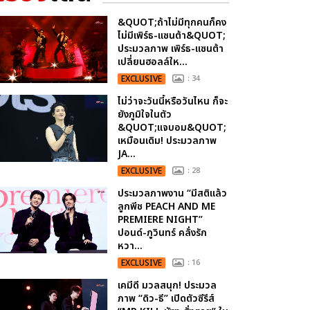
&QUOT;ถ้าไม่มีทุกคนก็คง
ไม่มีเพิร์ธ-แซนต้า&QUOT;
ประมวลภาพ เพิร์ธ-แซนต้า
เปลี่ยนฮอลล์ให...
EXCLUSIVE
: 34
ไม่ว่าจะวันนี้หรือวันไหน ก็จะ
ยังภูมิใจในตัว
&QUOT;แจบอม&QUOT;
เหมือนเดิม! ประมวลภาพ
JA...
EXCLUSIVE
: 28
ประมวลภาพงาน “มีสติแล้ว
ลูกพีช PEACH AND ME
PREMIERE NIGHT”
ปอนด์-ภูวินทร์ คลั่งรัก
หวา...
EXCLUSIVE
: 16
เคมีดี มวลสนุก! ประมวล
ภาพ “ดิว-ธี” เปิดตัวซีรีส์