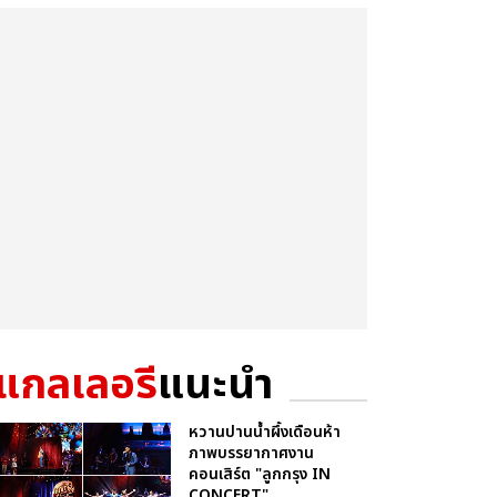
แกลเลอรี
แนะนำ
หวานปานน้ำผึ้งเดือนห้า
ภาพบรรยากาศงาน
คอนเสิร์ต "ลูกกรุง IN
CONCERT"