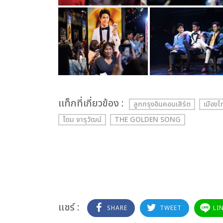
เเท็กที่เกี่ยวข้อง :
ลูกกรุงอินคอนเสิร์ต
เมืองไ
โดม จารุวัฒน์
THE GOLDEN SONG
แชร์ :
SHARE
TWEET
LI