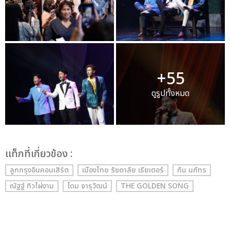
+55
ดูรูปทั้งหมด
เเท็กที่เกี่ยวข้อง :
ลูกกรุงอินคอนเสิร์ต
เมืองไทย รัชดาลัย เธียเตอร์
กัน นภัทร
ณัฐฐ์ ทิวไผ่งาม
โดม จารุวัฒน์
THE GOLDEN SONG