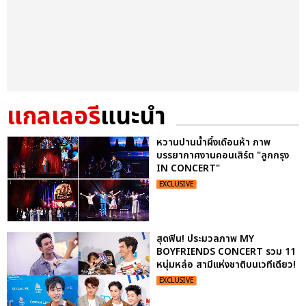
แกลเลอรี
แนะนำ
หวานปานน้ำผึ้งเดือนห้า ภาพ
บรรยากาศงานคอนเสิร์ต "ลูกกรุง
IN CONCERT"
EXCLUSIVE
สุดฟิน! ประมวลภาพ MY
BOYFRIENDS CONCERT รวม 11
หนุ่มหล่อ สามีแห่งชาติบนเวทีเดียว!
EXCLUSIVE