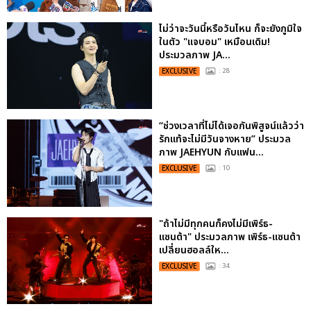
ไม่ว่าจะวันนี้หรือวันไหน ก็จะยังภูมิใจ
ในตัว "แจบอม" เหมือนเดิม!
ประมวลภาพ JA...
EXCLUSIVE
: 28
“ช่วงเวลาที่ไม่ได้เจอกันพิสูจน์แล้วว่า
รักแท้จะไม่มีวันจางหาย” ประมวล
ภาพ JAEHYUN กับแฟน...
EXCLUSIVE
: 10
"ถ้าไม่มีทุกคนก็คงไม่มีเพิร์ธ-
แซนต้า" ประมวลภาพ เพิร์ธ-แซนต้า
เปลี่ยนฮอลล์ให...
EXCLUSIVE
: 34