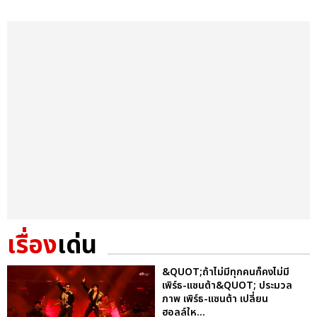
เรื่อง
เด่น
&QUOT;ถ้าไม่มีทุกคนก็คงไม่มี
เพิร์ธ-แซนต้า&QUOT; ประมวล
ภาพ เพิร์ธ-แซนต้า เปลี่ยน
ฮอลล์ให...