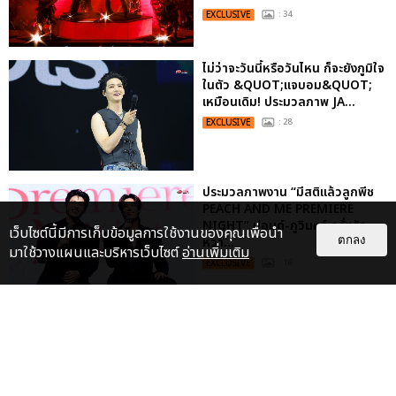
EXCLUSIVE
: 34
ไม่ว่าจะวันนี้หรือวันไหน ก็จะยังภูมิใจ
ในตัว &QUOT;แจบอม&QUOT;
เหมือนเดิม! ประมวลภาพ JA...
EXCLUSIVE
: 28
ประมวลภาพงาน “มีสติแล้วลูกพีช
PEACH AND ME PREMIERE
NIGHT” ปอนด์-ภูวินทร์ คลั่งรัก
เว็บไซต์นี้มีการเก็บข้อมูลการใช้งานของคุณเพื่อนำ
ตกลง
หวา...
มาใช้วางแผนและบริหารเว็บไซต์
อ่านเพิ่มเติม
EXCLUSIVE
: 16
เคมีดี มวลสนุก! ประมวลภาพ “ดิว-
ธี” เปิดตัวซีรีส์ “MR.KILL มังงะสั่ง
ตาย” ในงาน “MR.KILL...
EXCLUSIVE
: 14