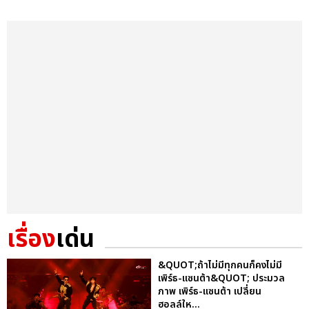
เรื่อง
เด่น
&QUOT;ถ้าไม่มีทุกคนก็คงไม่มี
เพิร์ธ-แซนต้า&QUOT; ประมวล
ภาพ เพิร์ธ-แซนต้า เปลี่ยน
ฮอลล์ให...