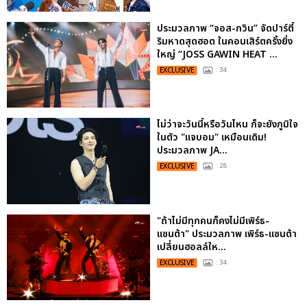
ประมวลภาพ “จอส-กวิน” จัดปาร์ตี้
ริมหาดสุดฮอต ในคอนเสิร์ตครั้งยิ่ง
ใหญ่ “JOSS GAWIN HEAT ...
EXCLUSIVE
: 34
ไม่ว่าจะวันนี้หรือวันไหน ก็จะยังภูมิใจ
ในตัว "แจบอม" เหมือนเดิม!
ประมวลภาพ JA...
EXCLUSIVE
: 28
"ถ้าไม่มีทุกคนก็คงไม่มีเพิร์ธ-
แซนต้า" ประมวลภาพ เพิร์ธ-แซนต้า
เปลี่ยนฮอลล์ให...
EXCLUSIVE
: 34