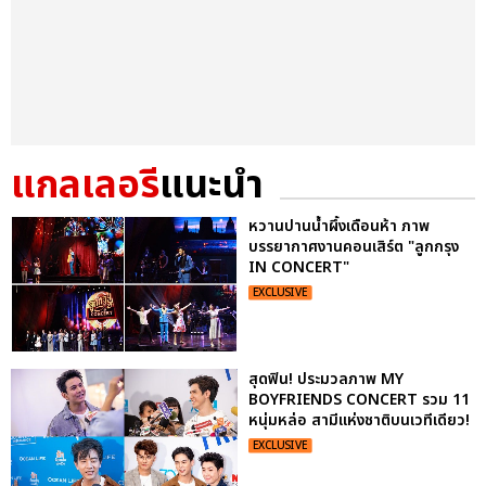
แกลเลอรี
แนะนำ
หวานปานน้ำผึ้งเดือนห้า ภาพ
บรรยากาศงานคอนเสิร์ต "ลูกกรุง
IN CONCERT"
EXCLUSIVE
สุดฟิน! ประมวลภาพ MY
BOYFRIENDS CONCERT รวม 11
หนุ่มหล่อ สามีแห่งชาติบนเวทีเดียว!
EXCLUSIVE