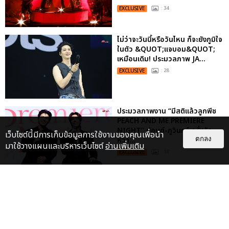
EXCLUSIVE
: 34
ไม่ว่าจะวันนี้หรือวันไหน ก็จะยังภูมิใจ
ในตัว &QUOT;แจบอม&QUOT;
เหมือนเดิม! ประมวลภาพ JA...
EXCLUSIVE
: 28
ประมวลภาพงาน “มีสติแล้วลูกพีช
PEACH AND ME PREMIERE
NIGHT” ปอนด์-ภูวินทร์ คลั่งรัก
เว็บไซต์นี้มีการเก็บข้อมูลการใช้งานของคุณเพื่อนำ
ตกลง
หวา...
มาใช้วางแผนและบริหารเว็บไซต์
อ่านเพิ่มเติม
EXCLUSIVE
: 16
เคมีดี มวลสนุก! ประมวลภาพ “ดิว-
ธี” เปิดตัวซีรีส์ “MR.KILL มังงะสั่ง
ตาย” ในงาน “MR.KILL...
EXCLUSIVE
: 14