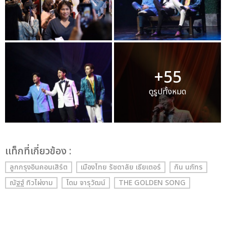
+55
ดูรูปทั้งหมด
เเท็กที่เกี่ยวข้อง :
ลูกกรุงอินคอนเสิร์ต
เมืองไทย รัชดาลัย เธียเตอร์
กัน นภัทร
ณัฐฐ์ ทิวไผ่งาม
โดม จารุวัฒน์
THE GOLDEN SONG