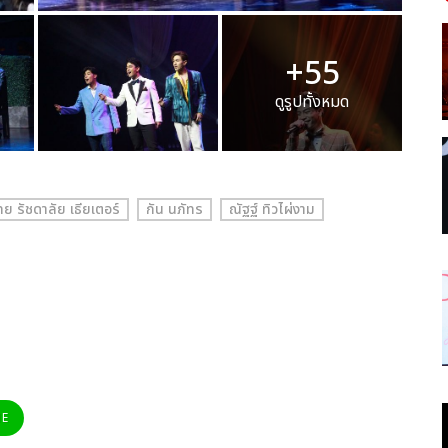
+55
ดูรูปทั้งหมด
ทย รัชดาลัย เธียเตอร์
กัน นภัทร
ณัฐฐ์ ทิวไผ่งาม
NE