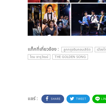
เเท็กที่เกี่ยวข้อง :
ลูกกรุงอินคอนเสิร์ต
เมืองไ
โดม จารุวัฒน์
THE GOLDEN SONG
แชร์ :
SHARE
TWEET
LI