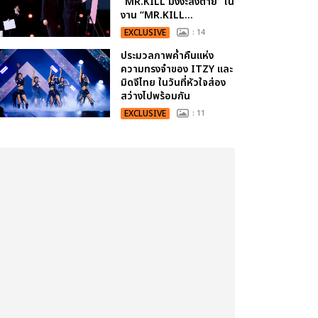
“MR.KILL มังงะสั่งตาย” ใน
งาน “MR.KILL...
EXCLUSIVE
: 14
ประมวลภาพค่ำคืนแห่ง
ความทรงจำของ ITZY และ
มิดจีไทย ในวันที่หัวใจส่อง
สว่างไปพร้อมกัน
EXCLUSIVE
: 11