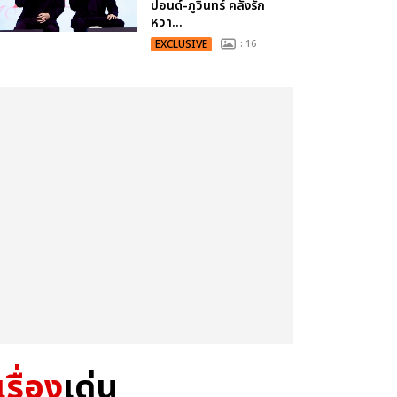
ปอนด์-ภูวินทร์ คลั่งรัก
หวา...
EXCLUSIVE
: 16
เรื่อง
เด่น