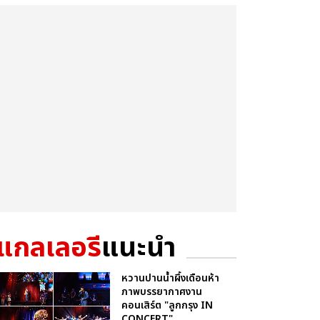
แกลเลอรี
แนะนำ
หวานปานน้ำผึ้งเดือนห้า
ภาพบรรยากาศงาน
คอนเสิร์ต "ลูกกรุง IN
CONCERT"