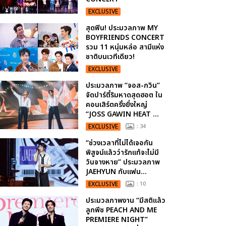
EXCLUSIVE
สุดฟิน! ประมวลภาพ MY
BOYFRIENDS CONCERT
รวม 11 หนุ่มหล่อ สามีแห่ง
ชาติบนเวทีเดียว!
EXCLUSIVE
ประมวลภาพ “จอส-กวิน”
จัดปาร์ตี้ริมหาดสุดฮอต ใน
คอนเสิร์ตครั้งยิ่งใหญ่
“JOSS GAWIN HEAT ...
EXCLUSIVE
: 34
“ช่วงเวลาที่ไม่ได้เจอกัน
พิสูจน์แล้วว่ารักแท้จะไม่มี
วันจางหาย” ประมวลภาพ
JAEHYUN กับแฟน...
EXCLUSIVE
: 10
ประมวลภาพงาน “มีสติแล้ว
ลูกพีช PEACH AND ME
PREMIERE NIGHT”