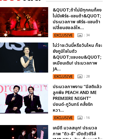
&QUOT;ถ้าไม่มีทุกคนก็คง
ไม่มีเพิร์ธ-แซนต้า&QUOT;
ประมวลภาพ เพิร์ธ-แซนต้า
เปลี่ยนฮอลล์ให...
EXCLUSIVE
: 34
ไม่ว่าจะวันนี้หรือวันไหน ก็จะ
ยังภูมิใจในตัว
&QUOT;แจบอม&QUOT;
เหมือนเดิม! ประมวลภาพ
JA...
EXCLUSIVE
: 28
ประมวลภาพงาน “มีสติแล้ว
ลูกพีช PEACH AND ME
PREMIERE NIGHT”
ปอนด์-ภูวินทร์ คลั่งรัก
หวา...
EXCLUSIVE
: 16
เคมีดี มวลสนุก! ประมวล
ภาพ “ดิว-ธี” เปิดตัวซีรีส์