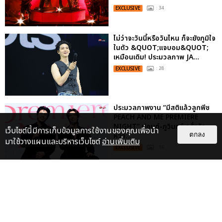
EXCLUSIVE
: 34
ไม่ว่าจะวันนี้หรือวันไหน ก็จะยังภูมิใจ
ในตัว &QUOT;แจบอม&QUOT;
เหมือนเดิม! ประมวลภาพ JA...
EXCLUSIVE
: 28
ประมวลภาพงาน “มีสติแล้วลูกพีช
PEACH AND ME PREMIERE
NIGHT” ปอนด์-ภูวินทร์ คลั่งรัก
เว็บไซต์นี้มีการเก็บข้อมูลการใช้งานของคุณเพื่อนำ
ตกลง
หวา...
มาใช้วางแผนและบริหารเว็บไซต์
อ่านเพิ่มเติม
EXCLUSIVE
: 16
ประมวลภาพ “จอส-กวิน” จัดปาร์ตี้
ริมหาดสุดฮอต ในคอนเสิร์ตครั้งยิ่ง
ใหญ่ “JOSS GAWIN HEAT ...
EXCLUSIVE
: 34