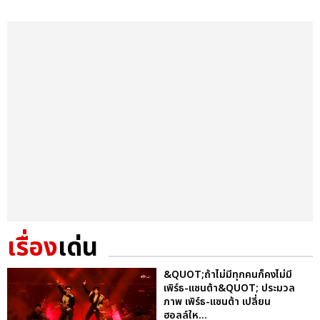
เรื่อง
เด่น
&QUOT;ถ้าไม่มีทุกคนก็คงไม่มี
เพิร์ธ-แซนต้า&QUOT; ประมวล
ภาพ เพิร์ธ-แซนต้า เปลี่ยน
ฮอลล์ให...