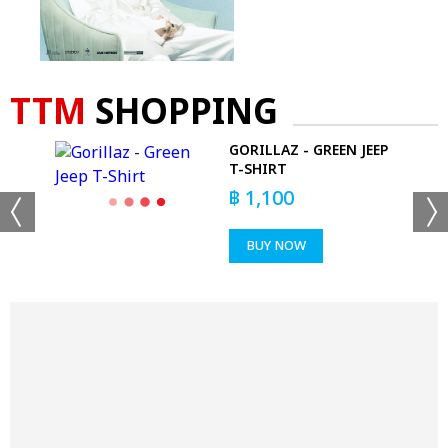
TTM
SHOPPING
GORILLAZ - GREEN JEEP
G
T-SHIRT
฿
1,100
BUY NOW