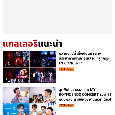
แกลเลอรี
แนะนำ
หวานปานน้ำผึ้งเดือนห้า ภาพ
บรรยากาศงานคอนเสิร์ต "ลูกกรุง
IN CONCERT"
EXCLUSIVE
สุดฟิน! ประมวลภาพ MY
BOYFRIENDS CONCERT รวม 11
หนุ่มหล่อ สามีแห่งชาติบนเวทีเดียว!
EXCLUSIVE