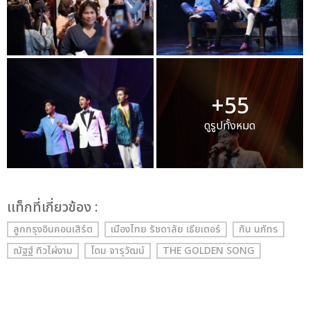
+55
ดูรูปทั้งหมด
เเท็กที่เกี่ยวข้อง :
ลูกกรุงอินคอนเสิร์ต
เมืองไทย รัชดาลัย เธียเตอร์
กัน นภัทร
ณัฐฐ์ ทิวไผ่งาม
โดม จารุวัฒน์
THE GOLDEN SONG