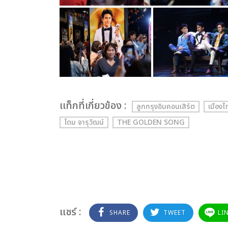
เเท็กที่เกี่ยวข้อง :
ลูกกรุงอินคอนเสิร์ต
เมืองไ
โดม จารุวัฒน์
THE GOLDEN SONG
แชร์ :
SHARE
TWEET
LI