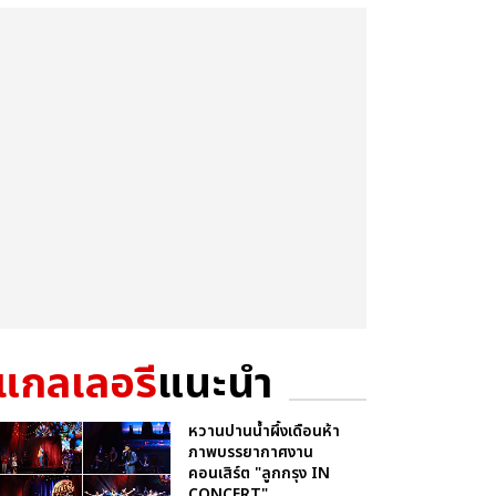
แกลเลอรี
แนะนำ
หวานปานน้ำผึ้งเดือนห้า
ภาพบรรยากาศงาน
คอนเสิร์ต "ลูกกรุง IN
CONCERT"