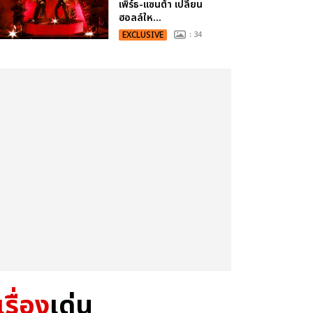
เพิร์ธ-แซนต้า เปลี่ยน
ฮอลล์ให...
EXCLUSIVE
: 34
เรื่อง
เด่น