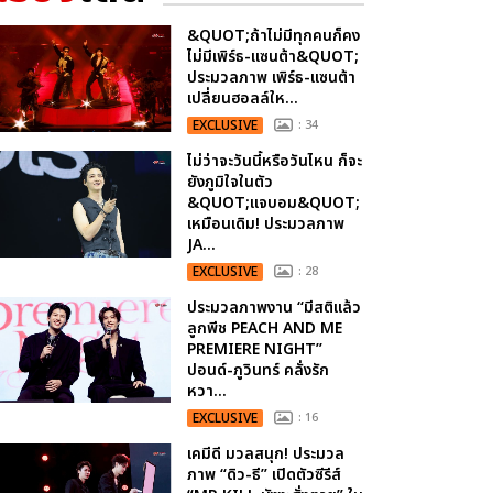
&QUOT;ถ้าไม่มีทุกคนก็คง
ไม่มีเพิร์ธ-แซนต้า&QUOT;
ประมวลภาพ เพิร์ธ-แซนต้า
เปลี่ยนฮอลล์ให...
EXCLUSIVE
: 34
ไม่ว่าจะวันนี้หรือวันไหน ก็จะ
ยังภูมิใจในตัว
&QUOT;แจบอม&QUOT;
เหมือนเดิม! ประมวลภาพ
JA...
EXCLUSIVE
: 28
ประมวลภาพงาน “มีสติแล้ว
ลูกพีช PEACH AND ME
PREMIERE NIGHT”
ปอนด์-ภูวินทร์ คลั่งรัก
หวา...
EXCLUSIVE
: 16
เคมีดี มวลสนุก! ประมวล
ภาพ “ดิว-ธี” เปิดตัวซีรีส์