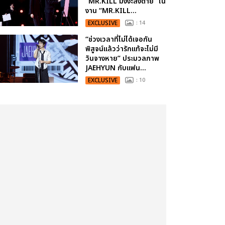
“MR.KILL มังงะสั่งตาย” ใน
งาน “MR.KILL...
EXCLUSIVE
: 14
“ช่วงเวลาที่ไม่ได้เจอกัน
พิสูจน์แล้วว่ารักแท้จะไม่มี
วันจางหาย” ประมวลภาพ
JAEHYUN กับแฟน...
EXCLUSIVE
: 10