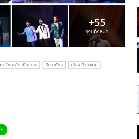
+55
ดูรูปทั้งหมด
ทย รัชดาลัย เธียเตอร์
กัน นภัทร
ณัฐฐ์ ทิวไผ่งาม
NE