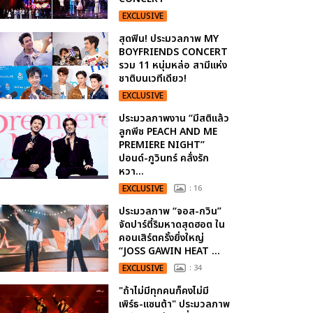
EXCLUSIVE
สุดฟิน! ประมวลภาพ MY
BOYFRIENDS CONCERT
รวม 11 หนุ่มหล่อ สามีแห่ง
ชาติบนเวทีเดียว!
EXCLUSIVE
ประมวลภาพงาน “มีสติแล้ว
ลูกพีช PEACH AND ME
PREMIERE NIGHT”
ปอนด์-ภูวินทร์ คลั่งรัก
หวา...
EXCLUSIVE
: 16
ประมวลภาพ “จอส-กวิน”
จัดปาร์ตี้ริมหาดสุดฮอต ใน
คอนเสิร์ตครั้งยิ่งใหญ่
“JOSS GAWIN HEAT ...
EXCLUSIVE
: 34
"ถ้าไม่มีทุกคนก็คงไม่มี
เพิร์ธ-แซนต้า" ประมวลภาพ