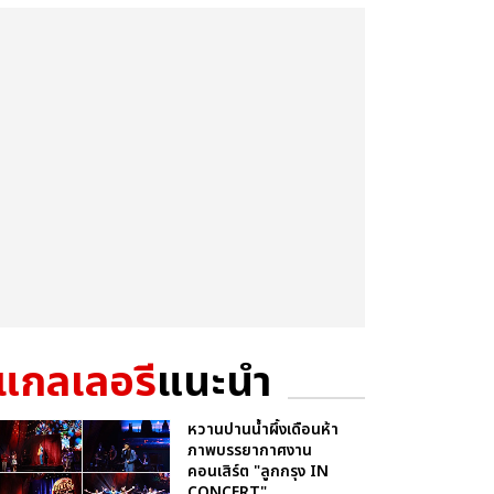
แกลเลอรี
แนะนำ
หวานปานน้ำผึ้งเดือนห้า
ภาพบรรยากาศงาน
คอนเสิร์ต "ลูกกรุง IN
CONCERT"