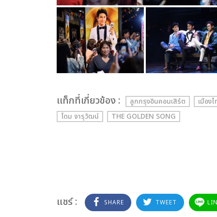
เเท็กที่เกี่ยวข้อง :
ลูกกรุงอินคอนเสิร์ต
เมืองไ
โดม จารุวัฒน์
THE GOLDEN SONG
แชร์ :
SHARE
TWEET
LI