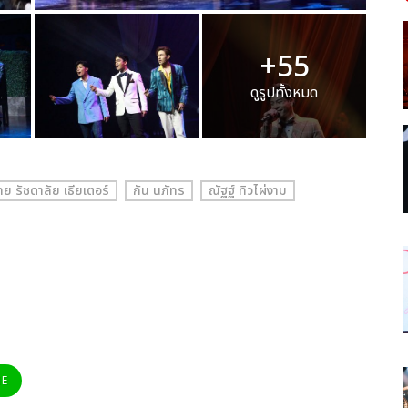
+55
ดูรูปทั้งหมด
ทย รัชดาลัย เธียเตอร์
กัน นภัทร
ณัฐฐ์ ทิวไผ่งาม
NE