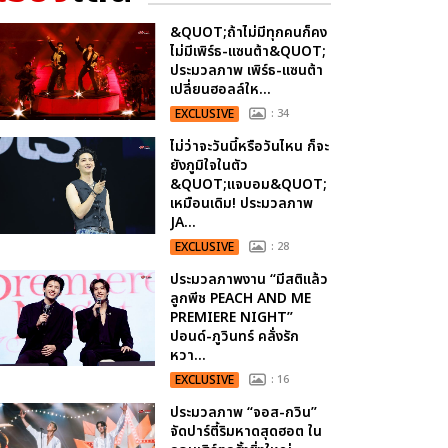
&QUOT;ถ้าไม่มีทุกคนก็คง
ไม่มีเพิร์ธ-แซนต้า&QUOT;
ประมวลภาพ เพิร์ธ-แซนต้า
เปลี่ยนฮอลล์ให...
EXCLUSIVE
: 34
ไม่ว่าจะวันนี้หรือวันไหน ก็จะ
ยังภูมิใจในตัว
&QUOT;แจบอม&QUOT;
เหมือนเดิม! ประมวลภาพ
JA...
EXCLUSIVE
: 28
ประมวลภาพงาน “มีสติแล้ว
ลูกพีช PEACH AND ME
PREMIERE NIGHT”
ปอนด์-ภูวินทร์ คลั่งรัก
หวา...
EXCLUSIVE
: 16
ประมวลภาพ “จอส-กวิน”
จัดปาร์ตี้ริมหาดสุดฮอต ใน