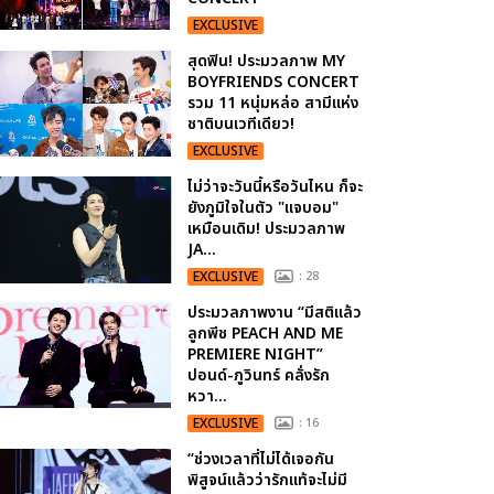
EXCLUSIVE
สุดฟิน! ประมวลภาพ MY
BOYFRIENDS CONCERT
รวม 11 หนุ่มหล่อ สามีแห่ง
ชาติบนเวทีเดียว!
EXCLUSIVE
ไม่ว่าจะวันนี้หรือวันไหน ก็จะ
ยังภูมิใจในตัว "แจบอม"
เหมือนเดิม! ประมวลภาพ
JA...
EXCLUSIVE
: 28
ประมวลภาพงาน “มีสติแล้ว
ลูกพีช PEACH AND ME
PREMIERE NIGHT”
ปอนด์-ภูวินทร์ คลั่งรัก
หวา...
EXCLUSIVE
: 16
“ช่วงเวลาที่ไม่ได้เจอกัน
พิสูจน์แล้วว่ารักแท้จะไม่มี