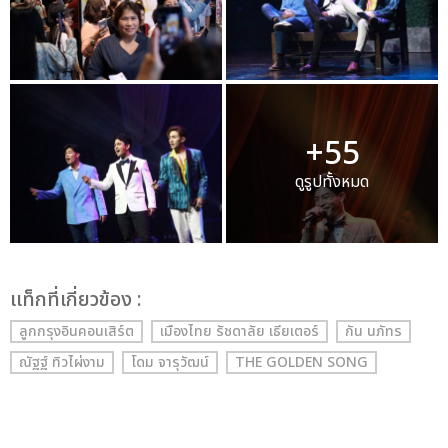
+55
ดูรูปทั้งหมด
เเท็กที่เกี่ยวข้อง :
ลูกกรุงอินคอนเสิร์ต
เมืองไทย รัชดาลัย เธียเตอร์
กัน นภัทร
ณัฐฐ์ ทิวไผ่งาม
โดม จารุวัฒน์
THE GOLDEN SONG