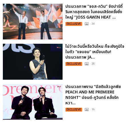
ประมวลภาพ “จอส-กวิน” จัดปาร์ตี้
ริมหาดสุดฮอต ในคอนเสิร์ตครั้งยิ่ง
ใหญ่ “JOSS GAWIN HEAT ...
EXCLUSIVE
: 34
ไม่ว่าจะวันนี้หรือวันไหน ก็จะยังภูมิใจ
ในตัว "แจบอม" เหมือนเดิม!
ประมวลภาพ JA...
EXCLUSIVE
: 28
ประมวลภาพงาน “มีสติแล้วลูกพีช
PEACH AND ME PREMIERE
NIGHT” ปอนด์-ภูวินทร์ คลั่งรัก
หวา...
EXCLUSIVE
: 16