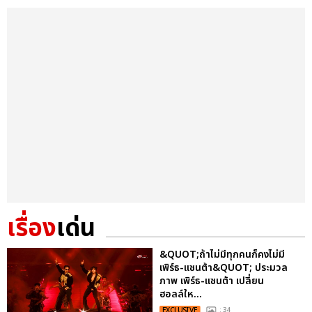
เรื่อง
เด่น
&QUOT;ถ้าไม่มีทุกคนก็คงไม่มี
เพิร์ธ-แซนต้า&QUOT; ประมวล
ภาพ เพิร์ธ-แซนต้า เปลี่ยน
ฮอลล์ให...
EXCLUSIVE
: 34