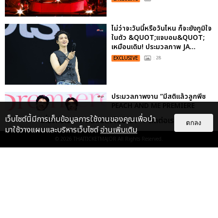
ไม่ว่าจะวันนี้หรือวันไหน ก็จะยังภูมิใจ
ในตัว &QUOT;แจบอม&QUOT;
เหมือนเดิม! ประมวลภาพ JA...
EXCLUSIVE
: 28
ประมวลภาพงาน “มีสติแล้วลูกพีช
PEACH AND ME PREMIERE
NIGHT” ปอนด์-ภูวินทร์ คลั่งรัก
เว็บไซต์นี้มีการเก็บข้อมูลการใช้งานของคุณเพื่อนำ
เกี่ยวกับเรา
ติดต่อลงโฆษณา
ติดต่อเรา
ตกลง
หวา...
มาใช้วางแผนและบริหารเว็บไซต์
อ่านเพิ่มเติม
EXCLUSIVE
: 16
© 2026
THAITICKETMAJOR
All Rights Reserved.
เคมีดี มวลสนุก! ประมวลภาพ “ดิว-
ธี” เปิดตัวซีรีส์ “MR.KILL มังงะสั่ง
ตาย” ในงาน “MR.KILL...
EXCLUSIVE
: 14