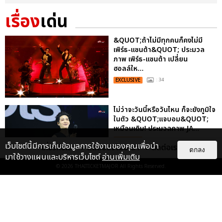
เรื่อง
เด่น
&QUOT;ถ้าไม่มีทุกคนก็คงไม่มี
เพิร์ธ-แซนต้า&QUOT; ประมวล
ภาพ เพิร์ธ-แซนต้า เปลี่ยน
ฮอลล์ให...
EXCLUSIVE
: 34
ไม่ว่าจะวันนี้หรือวันไหน ก็จะยังภูมิใจ
ในตัว &QUOT;แจบอม&QUOT;
เหมือนเดิม! ประมวลภาพ JA...
EXCLUSIVE
: 28
เว็บไซต์นี้มีการเก็บข้อมูลการใช้งานของคุณเพื่อนำ
เกี่ยวกับเรา
ติดต่อลงโฆษณา
ติดต่อเรา
ตกลง
มาใช้วางแผนและบริหารเว็บไซต์
อ่านเพิ่มเติม
© 2026
THAITICKETMAJOR
All Rights Reserved.
ประมวลภาพงาน “มีสติแล้วลูกพีช
PEACH AND ME PREMIERE
NIGHT” ปอนด์-ภูวินทร์ คลั่งรัก
หวา...
EXCLUSIVE
: 16