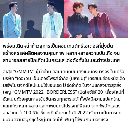
พร้อมเดินหน้าก้าวสู่การเป็นคอนเทนต์ครีเอเตอร์ที่มุ่งมั่น
สร้างสรรค์ผลิตผลงานคุณภาพ หลากหลายความบันเทิง จน
สามารถสยายปีกเกิดเป็นกระแสโด่งดังทั้งในและต่างประเทศ
ล่าสุด “GMMTV” ผู้นำด้าน คอนเทนต์บันเทิงแบบครบวงจร ในเครือ
บริษัท “เดอะ วัน เอ็นเตอร์ไพรส์ จำกัด (มหาชน)” เตรียมปล่อยหมัดเด็ด
เสิร์ฟโปรเจกต์ใหม่แบบไร้ขอบเขต ไร้ขีดจำกัด ในงานแถลงข่าวสุดยิ่ง
ใหญ่ “GMMTV 2022 : BORDERLESS” เปิดโผซีรีส์ 20 เรื่องใหม่ที่
อัดแน่นด้วยคุณภาพเข้มข้นครบทุกอารมณ์ ทั้งยังมีความแปลกใหม่
แตกต่าง หลากหลาย และภาพยนตร์โปรเจกต์พิเศษ จากทัพนักแสดง
สุดฮอตกว่า 100 ชีวิต ซึ่งจะเกิดขึ้นภายในปี 2022 เรียกว่าเป็นการยก
ขบวนความสนุกชุดใหญ่มามอบให้แฟนๆ ได้ฟินกันเบอร์แรง