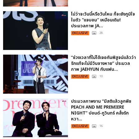
ไม่ว่าจะวันนี้หรือวันไหน ก็จะยังภูมิใจ
ในตัว "แจบอม" เหมือนเดิม!
ประมวลภาพ JA...
EXCLUSIVE
: 28
“ช่วงเวลาที่ไม่ได้เจอกันพิสูจน์แล้วว่า
รักแท้จะไม่มีวันจางหาย” ประมวล
ภาพ JAEHYUN กับแฟน...
EXCLUSIVE
: 10
ประมวลภาพงาน “มีสติแล้วลูกพีช
PEACH AND ME PREMIERE
NIGHT” ปอนด์-ภูวินทร์ คลั่งรัก
หวา...
EXCLUSIVE
: 16