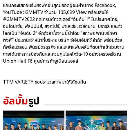
แถมกระแสตอบรับยังพีคขั้นสุดมียอดผู้ชมผ่านทาง Facebook,
YouTube : GMMTV จำนวน 135,099 View พร้อมส่งให้
#GMMTV2022 ติดเทรนด์ทวิตเตอร์ “อันดับ 1” ในประเทศไทย,
อินโดนีเซีย, ฟิลิปปินส์, สิงคโปร์, มาเลเซีย, เวียดนาม, บราซิล และทั่ว
โลกเป็น “อันดับ 2” อีกด้วย ซึ่งงานนี้นำโดย “สถาพร พานิชรักษา
พงศ์” ประธานเจ้าหน้าที่บริหาร บริษัท จีเอ็มเอ็มทีวี จำกัด พร้อมด้วย
ทัพสื่อมวลชน พันธมิตรธุรกิจ และเหล่าแฟนคลับที่ตบเท้าเข้าร่วมงาน
ภายใต้มาตรการป้องกันและควบคุมโรคโควิด-19 อย่างเคร่งครัด ณ
Union Hall F6 ศูนย์การค้ายูเนียนมอลล์
TTM VARIETY ขอประมวลภาพมาให้ได้ชมกัน
อัลบั้ม
รูป