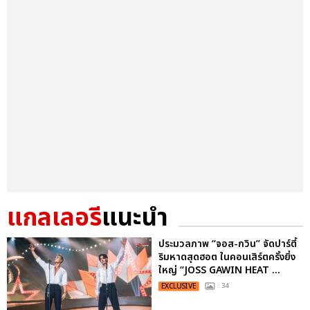
แกลเลอรี
แนะนำ
ประมวลภาพ “จอส-กวิน” จัดปาร์ตี้
ริมหาดสุดฮอต ในคอนเสิร์ตครั้งยิ่ง
ใหญ่ “JOSS GAWIN HEAT ...
EXCLUSIVE
: 34